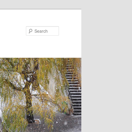
Search