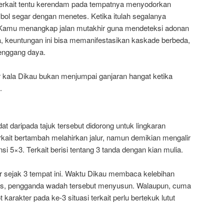
 terkait tentu kerendam pada tempatnya menyodorkan
bol segar dengan menetes. Ketika itulah segalanya
 Kamu menangkap jalan mutakhir guna mendeteksi adonan
a, keuntungan ini bisa memanifestasikan kaskade berbeda,
tenggang daya.
r kala Dikau bukan menjumpai ganjaran hangat ketika
.
t daripada tajuk tersebut didorong untuk lingkaran
rkait bertambah melahirkan jalur, namun demikian mengalir
si 5×3. Terkait berisi tentang 3 tanda dengan kian mulia.
 sejak 3 tempat ini. Waktu Dikau membaca kelebihan
tas, pengganda wadah tersebut menyusun. Walaupun, cuma
arakter pada ke-3 situasi terkait perlu bertekuk lutut