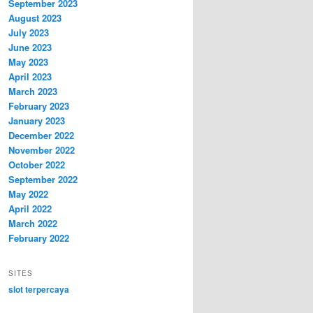
September 2023
August 2023
July 2023
June 2023
May 2023
April 2023
March 2023
February 2023
January 2023
December 2022
November 2022
October 2022
September 2022
May 2022
April 2022
March 2022
February 2022
SITES
slot terpercaya