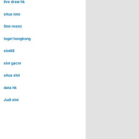
live draw hk
situs toto
Slot resmi
togel hongkong
slot88
slot gacor
situs slot
data hk
Judi slot