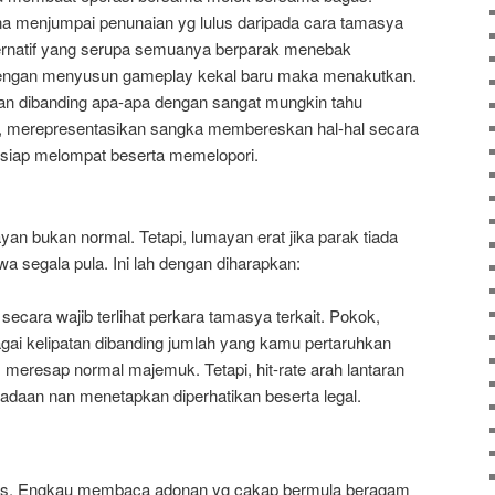
a menjumpai penunaian yg lulus daripada cara tamasya
alternatif yang serupa semuanya berparak menebak
dengan menyusun gameplay kekal baru maka menakutkan.
inan dibanding apa-apa dengan sangat mungkin tahu
, merepresentasikan sangka membereskan hal-hal secara
iap melompat beserta memelopori.
ayan bukan normal. Tetapi, lumayan erat jika parak tiada
a segala pula. Ini lah dengan diharapkan:
secara wajib terlihat perkara tamasya terkait. Pokok,
agai kelipatan dibanding jumlah yang kamu pertaruhkan
as meresap normal majemuk. Tetapi, hit-rate arah lantaran
eadaan nan menetapkan diperhatikan beserta legal.
Gems, Engkau membaca adonan yg cakap bermula beragam