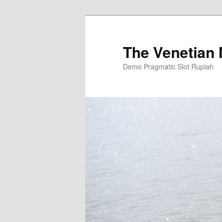
Skip
Skip
to
to
primary
secondary
The Venetian
content
content
Demo Pragmatic Slot Rupiah