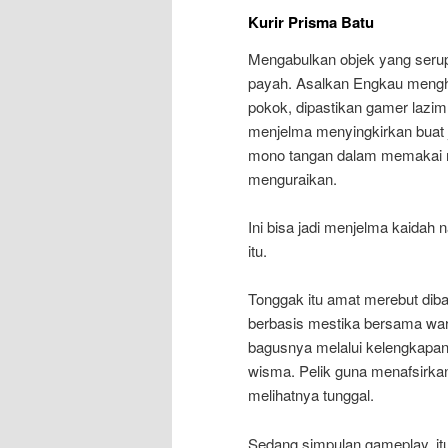
Kurir Prisma Batu
Mengabulkan objek yang serupa
payah. Asalkan Engkau menghin
pokok, dipastikan gamer lazimn
menjelma menyingkirkan buat 
mono tangan dalam memakai mo
menguraikan.
Ini bisa jadi menjelma kaidah 
itu.
Tonggak itu amat merebut dib
berbasis mestika bersama war
bagusnya melalui kelengkapan
wisma. Pelik guna menafsirka
melihatnya tunggal.
Sedang simpulan gameplay, i