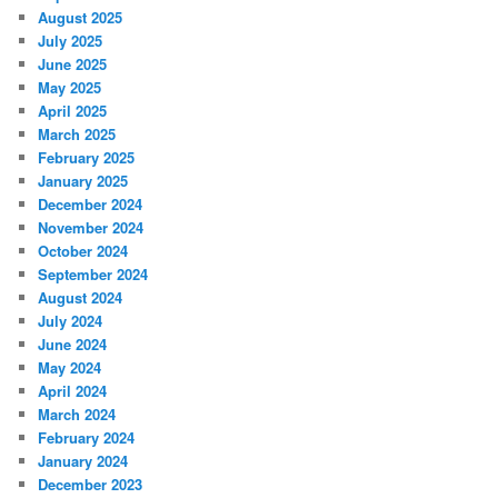
August 2025
July 2025
June 2025
May 2025
April 2025
March 2025
February 2025
January 2025
December 2024
November 2024
October 2024
September 2024
August 2024
July 2024
June 2024
May 2024
April 2024
March 2024
February 2024
January 2024
December 2023