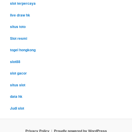
slot terpercaya
live draw hk
situs toto
Slot resmi
togel hongkong
slot88
slot gacor
situs slot
data hk
Judi slot
Privacy Policy
Proudly powered by WordPress