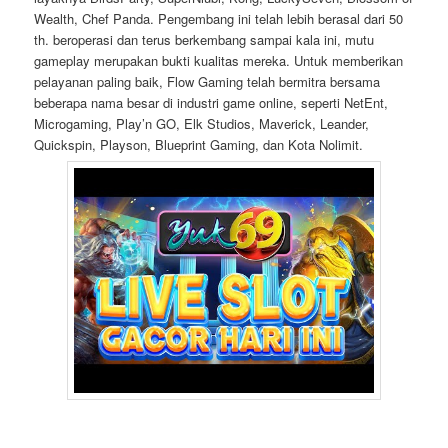
Wealth, Chef Panda. Pengembang ini telah lebih berasal dari 50
th. beroperasi dan terus berkembang sampai kala ini, mutu
gameplay merupakan bukti kualitas mereka. Untuk memberikan
pelayanan paling baik, Flow Gaming telah bermitra bersama
beberapa nama besar di industri game online, seperti NetEnt,
Microgaming, Play’n GO, Elk Studios, Maverick, Leander,
Quickspin, Playson, Blueprint Gaming, dan Kota Nolimit.