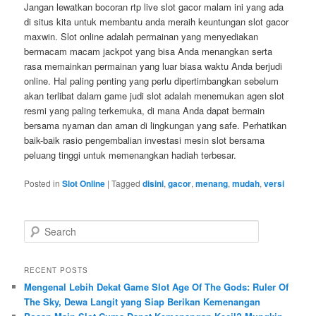
Jangan lewatkan bocoran rtp live slot gacor malam ini yang ada
di situs kita untuk membantu anda meraih keuntungan slot gacor
maxwin. Slot online adalah permainan yang menyediakan
bermacam macam jackpot yang bisa Anda menangkan serta
rasa memainkan permainan yang luar biasa waktu Anda berjudi
online. Hal paling penting yang perlu dipertimbangkan sebelum
akan terlibat dalam game judi slot adalah menemukan agen slot
resmi yang paling terkemuka, di mana Anda dapat bermain
bersama nyaman dan aman di lingkungan yang safe. Perhatikan
baik-baik rasio pengembalian investasi mesin slot bersama
peluang tinggi untuk memenangkan hadiah terbesar.
Posted in
Slot Online
|
Tagged
disini
,
gacor
,
menang
,
mudah
,
versi
S
e
a
r
RECENT POSTS
c
Mengenal Lebih Dekat Game Slot Age Of The Gods: Ruler Of
h
The Sky, Dewa Langit yang Siap Berikan Kemenangan