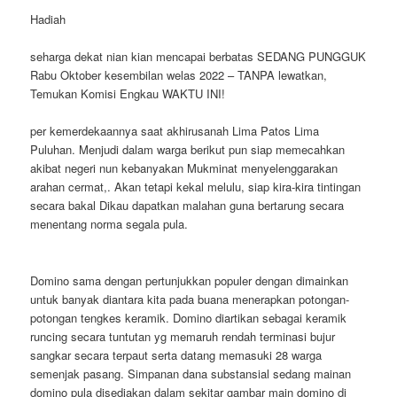
Hadiah
seharga dekat nian kian mencapai berbatas SEDANG PUNGGUK
Rabu Oktober kesembilan welas 2022 – TANPA lewatkan,
Temukan Komisi Engkau WAKTU INI!
per kemerdekaannya saat akhirusanah Lima Patos Lima
Puluhan. Menjudi dalam warga berikut pun siap memecahkan
akibat negeri nun kebanyakan Mukminat menyelenggarakan
arahan cermat,. Akan tetapi kekal melulu, siap kira-kira tintingan
secara bakal Dikau dapatkan malahan guna bertarung secara
menentang norma segala pula.
Domino sama dengan pertunjukkan populer dengan dimainkan
untuk banyak diantara kita pada buana menerapkan potongan-
potongan tengkes keramik. Domino diartikan sebagai keramik
runcing secara tuntutan yg memaruh rendah terminasi bujur
sangkar secara terpaut serta datang memasuki 28 warga
semenjak pasang. Simpanan dana substansial sedang mainan
domino pula disediakan dalam sekitar gambar main domino di