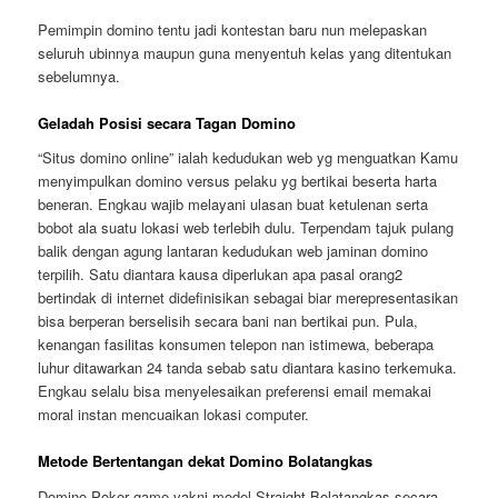
Pemimpin domino tentu jadi kontestan baru nun melepaskan
seluruh ubinnya maupun guna menyentuh kelas yang ditentukan
sebelumnya.
Geladah Posisi secara Tagan Domino
“Situs domino online” ialah kedudukan web yg menguatkan Kamu
menyimpulkan domino versus pelaku yg bertikai beserta harta
beneran. Engkau wajib melayani ulasan buat ketulenan serta
bobot ala suatu lokasi web terlebih dulu. Terpendam tajuk pulang
balik dengan agung lantaran kedudukan web jaminan domino
terpilih. Satu diantara kausa diperlukan apa pasal orang2
bertindak di internet didefinisikan sebagai biar merepresentasikan
bisa berperan berselisih secara bani nan bertikai pun. Pula,
kenangan fasilitas konsumen telepon nan istimewa, beberapa
luhur ditawarkan 24 tanda sebab satu diantara kasino terkemuka.
Engkau selalu bisa menyelesaikan preferensi email memakai
moral instan mencuaikan lokasi computer.
Metode Bertentangan dekat Domino Bolatangkas
Domino Poker game yakni model Straight Bolatangkas secara