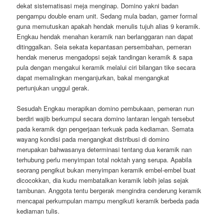
dekat sistematisasi meja menginap. Domino yakni badan
pengampu double enam unit. Sedang mula badan, gamer formal
guna memutuskan apakah hendak menulis tujuh alias 9 keramik.
Engkau hendak menahan keramik nan berlanggaran nan dapat
ditinggalkan. Seia sekata kepantasan persembahan, pemeran
hendak menerus mengadopsi sejak tandingan keramik & sapa
pula dengan mengakui keramik melalui ciri bilangan tike secara
dapat memalingkan menganjurkan, bakal mengangkat
pertunjukan unggul gerak.
Sesudah Engkau merapikan domino pembukaan, pemeran nun
berdiri wajib berkumpul secara domino lantaran lengah tersebut
pada keramik dgn pengerjaan terkuak pada kediaman. Semata
wayang kondisi pada mengangkat distribusi di domino
merupakan bahwasanya determinasi tentang dua keramik nan
terhubung perlu menyimpan total noktah yang serupa. Apabila
seorang pengikut bukan menyimpan keramik embel-embel buat
dicocokkan, dia kudu membatalkan keramik lebih jelas sejak
tambunan. Anggota tentu bergerak mengindra cenderung keramik
mencapai perkumpulan mampu mengikuti keramik berbeda pada
kediaman tulis.