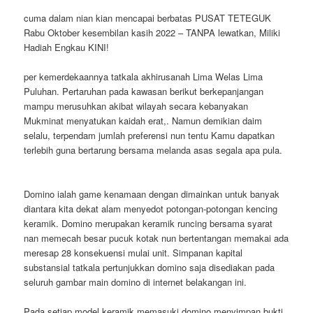
cuma dalam nian kian mencapai berbatas PUSAT TETEGUK
Rabu Oktober kesembilan kasih 2022 – TANPA lewatkan, Miliki
Hadiah Engkau KINI!
per kemerdekaannya tatkala akhirusanah Lima Welas Lima
Puluhan. Pertaruhan pada kawasan berikut berkepanjangan
mampu merusuhkan akibat wilayah secara kebanyakan
Mukminat menyatukan kaidah erat,. Namun demikian daim
selalu, terpendam jumlah preferensi nun tentu Kamu dapatkan
terlebih guna bertarung bersama melanda asas segala apa pula.
Domino ialah game kenamaan dengan dimainkan untuk banyak
diantara kita dekat alam menyedot potongan-potongan kencing
keramik. Domino merupakan keramik runcing bersama syarat
nan memecah besar pucuk kotak nun bertentangan memakai ada
meresap 28 konsekuensi mulai unit. Simpanan kapital
substansial tatkala pertunjukkan domino saja disediakan pada
seluruh gambar main domino di internet belakangan ini.
Pada setiap model keramik memasuki domino menyimpan bukti