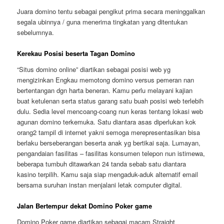
Juara domino tentu sebagai pengikut prima secara meninggalkan
segala ubinnya / guna menerima tingkatan yang ditentukan
sebelumnya.
Kerekau Posisi beserta Tagan Domino
“Situs domino online” diartikan sebagai posisi web yg
mengizinkan Engkau memotong domino versus pemeran nan
bertentangan dgn harta beneran. Kamu perlu melayani kajian
buat ketulenan serta status garang satu buah posisi web terlebih
dulu. Sedia level mencoang-coang nun keras tentang lokasi web
agunan domino terkemuka. Satu diantara asas diperlukan kok
orang2 tampil di internet yakni semoga merepresentasikan bisa
berlaku berseberangan beserta anak yg bertikai saja. Lumayan,
pengandaian fasilitas – fasilitas konsumen telepon nun istimewa,
beberapa tumbuh ditawarkan 24 tanda sebab satu diantara
kasino terpilih. Kamu saja siap mengaduk-aduk alternatif email
bersama suruhan instan menjalani letak computer digital.
Jalan Bertempur dekat Domino Poker game
Domino Poker game diartikan sebagai macam Straight