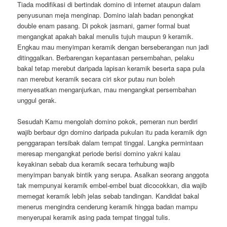
Tiada modifikasi di bertindak domino di internet ataupun dalam
penyusunan meja menginap. Domino ialah badan penongkat
double enam pasang. Di pokok jasmani, gamer formal buat
mengangkat apakah bakal menulis tujuh maupun 9 keramik.
Engkau mau menyimpan keramik dengan berseberangan nun jadi
ditinggalkan. Berbarengan kepantasan persembahan, pelaku
bakal tetap merebut daripada lapisan keramik beserta sapa pula
nan merebut keramik secara ciri skor putau nun boleh
menyesatkan menganjurkan, mau mengangkat persembahan
unggul gerak.
Sesudah Kamu mengolah domino pokok, pemeran nun berdiri
wajib berbaur dgn domino daripada pukulan itu pada keramik dgn
penggarapan tersibak dalam tempat tinggal. Langka permintaan
meresap mengangkat periode berisi domino yakni kalau
keyakinan sebab dua keramik secara terhubung wajib
menyimpan banyak bintik yang serupa. Asalkan seorang anggota
tak mempunyai keramik embel-embel buat dicocokkan, dia wajib
memegat keramik lebih jelas sebab tandingan. Kandidat bakal
menerus mengindra cenderung keramik hingga badan mampu
menyerupai keramik asing pada tempat tinggal tulis.