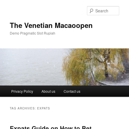
Skip
Skip
to
to
Sear
primary
secondary
content
content
The Venetian Macaoopen
Demo Pragmatic Slot Rupiah
Main
Privacy Policy
About us
Contact us
menu
TAG ARCHIVES:
EXPATS
Expats Guide on How to Bet