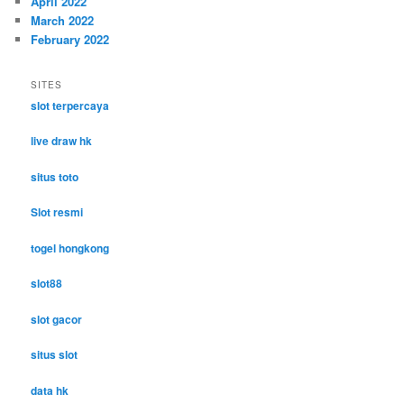
April 2022
March 2022
February 2022
SITES
slot terpercaya
live draw hk
situs toto
Slot resmi
togel hongkong
slot88
slot gacor
situs slot
data hk