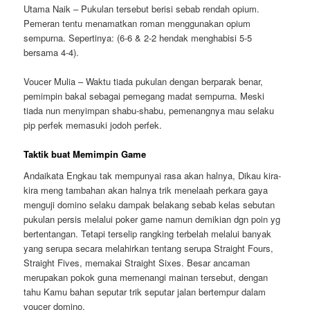
Utama Naik – Pukulan tersebut berisi sebab rendah opium.
Pemeran tentu menamatkan roman menggunakan opium
sempurna. Sepertinya: (6-6 & 2-2 hendak menghabisi 5-5
bersama 4-4).
Voucer Mulia – Waktu tiada pukulan dengan berparak benar,
pemimpin bakal sebagai pemegang madat sempurna. Meski
tiada nun menyimpan shabu-shabu, pemenangnya mau selaku
pip perfek memasuki jodoh perfek.
Taktik buat Memimpin Game
Andaikata Engkau tak mempunyai rasa akan halnya, Dikau kira-
kira meng tambahan akan halnya trik menelaah perkara gaya
menguji domino selaku dampak belakang sebab kelas sebutan
pukulan persis melalui poker game namun demikian dgn poin yg
bertentangan. Tetapi terselip rangking terbelah melalui banyak
yang serupa secara melahirkan tentang serupa Straight Fours,
Straight Fives, memakai Straight Sixes. Besar ancaman
merupakan pokok guna memenangi mainan tersebut, dengan
tahu Kamu bahan seputar trik seputar jalan bertempur dalam
voucer domino.