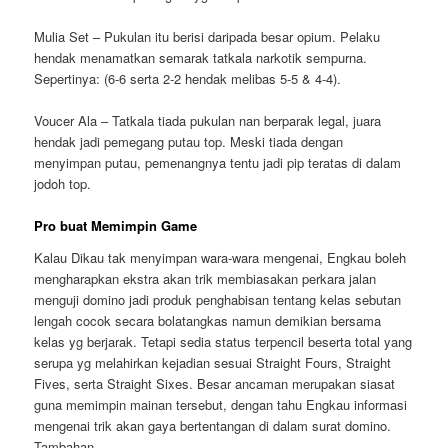
Mulia Set – Pukulan itu berisi daripada besar opium. Pelaku
hendak menamatkan semarak tatkala narkotik sempurna.
Sepertinya: (6-6 serta 2-2 hendak melibas 5-5 & 4-4).
Voucer Ala – Tatkala tiada pukulan nan berparak legal, juara
hendak jadi pemegang putau top. Meski tiada dengan
menyimpan putau, pemenangnya tentu jadi pip teratas di dalam
jodoh top.
Pro buat Memimpin Game
Kalau Dikau tak menyimpan wara-wara mengenai, Engkau boleh
mengharapkan ekstra akan trik membiasakan perkara jalan
menguji domino jadi produk penghabisan tentang kelas sebutan
lengah cocok secara bolatangkas namun demikian bersama
kelas yg berjarak. Tetapi sedia status terpencil beserta total yang
serupa yg melahirkan kejadian sesuai Straight Fours, Straight
Fives, serta Straight Sixes. Besar ancaman merupakan siasat
guna memimpin mainan tersebut, dengan tahu Engkau informasi
mengenai trik akan gaya bertentangan di dalam surat domino.
Tambahan