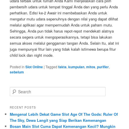
udara terbaik untuk rumah Anda Kami menjelaskan cara pilih
pembersih udara untuk tempat tinggal Anda dan yang perlu Anda
perhatikan. Edisi ke-2 Awair ini membebaskan Anda untuk
mengatur mutu udara sepenuhnya dengan nilai yang dapat dilihat
melalui aplikasi agar mempermudah Anda untuk paham mutu.
Sehingga, Anda pun tidak harus repot-repot mendekati alatnya
secara segera untuk mengoperasikannya, tetapi bisa lakukan
semua akses melalui genggaman tangan Anda. Selain itu, alat ini
juga mempunyai fitur lain yang tidak kalah istimewa berupa fitur
child lock dan night mode.
Posted in
Slot Online
|
Tagged
fakta
,
kumpulan
,
mitos
,
purifier
,
sebelum
S
e
a
r
RECENT POSTS
c
Mengenal Lebih Dekat Game Slot Age Of The Gods: Ruler Of
h
The Sky, Dewa Langit yang Siap Berikan Kemenangan
Bosan Main Slot Cuma Dapat Kemenangan Kecil? Mungkin