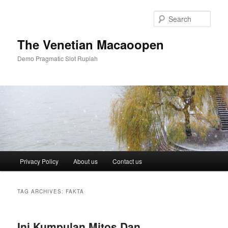
Skip
Skip
to
to
Sear
primary
secondary
content
content
The Venetian Macaoopen
Demo Pragmatic Slot Rupiah
Main
Privacy Policy
About us
Contact us
menu
TAG ARCHIVES:
FAKTA
Ini Kumpulan Mitos Dan