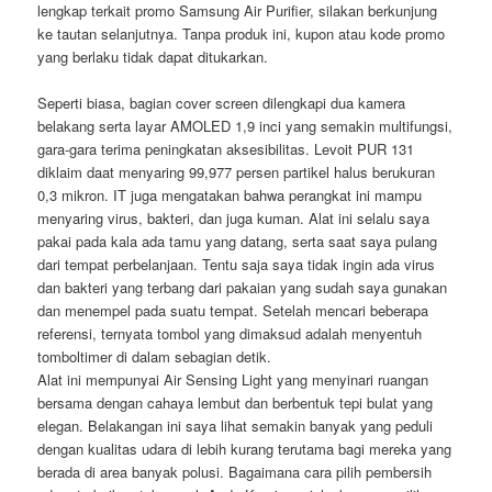
lengkap terkait promo Samsung Air Purifier, silakan berkunjung
ke tautan selanjutnya. Tanpa produk ini, kupon atau kode promo
yang berlaku tidak dapat ditukarkan.
Seperti biasa, bagian cover screen dilengkapi dua kamera
belakang serta layar AMOLED 1,9 inci yang semakin multifungsi,
gara-gara terima peningkatan aksesibilitas. Levoit PUR 131
diklaim daat menyaring 99,977 persen partikel halus berukuran
0,3 mikron. IT juga mengatakan bahwa perangkat ini mampu
menyaring virus, bakteri, dan juga kuman. Alat ini selalu saya
pakai pada kala ada tamu yang datang, serta saat saya pulang
dari tempat perbelanjaan. Tentu saja saya tidak ingin ada virus
dan bakteri yang terbang dari pakaian yang sudah saya gunakan
dan menempel pada suatu tempat. Setelah mencari beberapa
referensi, ternyata tombol yang dimaksud adalah menyentuh
tomboltimer di dalam sebagian detik.
Alat ini mempunyai Air Sensing Light yang menyinari ruangan
bersama dengan cahaya lembut dan berbentuk tepi bulat yang
elegan. Belakangan ini saya lihat semakin banyak yang peduli
dengan kualitas udara di lebih kurang terutama bagi mereka yang
berada di area banyak polusi. Bagaimana cara pilih pembersih