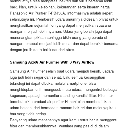
membuatnya bisa mengatasi bakteri dan virus bersama lebih
baik. Nah, untuk kelebihan, kekurangan serta kisaran harga
Panasonic Air Purifier F-PBJ30A, informasinya adalah seperti
selanjutnya ini. Pembersih udara umumnya didesain privat untuk
menghasilkan sejumlah ion yang dapat menjadikan suasana
ruangan menjadi lebih nyaman. Udara yang bersih juga dapat
menenangkan pikiran sehingga bikin orang yang berada di
ruangan tersebut menjadi lebih sehat dan dapat berpikir bersama
dengan jernih serta terhindar dari stres.
Samsung Ax60r Air Purifier With 3 Way Airflow
Samsung Air Purifier selain buat udara menjadi bersih, uadara
juga jadi lebih segar dan sehat. Lalu semua kecanggihan
teknologi ini dapat dibuka melalui smartphone, bisa
menghidupkan unit, mengecek mutu udara, mengontrol berbagai
kegunaan, apalagi memonitor standing kondisi filter. Fitur-fitur
tersebut bikin product air purifier Hitachi bisa membersihkan
udara berasal dari bermacam macam bakteri dan melenyapkan
bau yang tidak sedap.
Penyaring udara menahannya agar kamu terus harus mengganti
filter dan membersihkannya. Ventilasi yang pas di di dalam