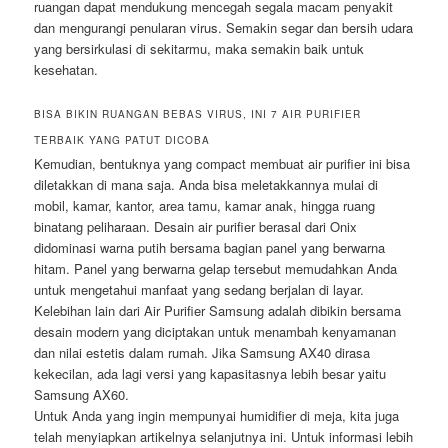
ruangan dapat mendukung mencegah segala macam penyakit
dan mengurangi penularan virus. Semakin segar dan bersih udara
yang bersirkulasi di sekitarmu, maka semakin baik untuk
kesehatan.
BISA BIKIN RUANGAN BEBAS VIRUS, INI 7 AIR PURIFIER
TERBAIK YANG PATUT DICOBA
Kemudian, bentuknya yang compact membuat air purifier ini bisa
diletakkan di mana saja. Anda bisa meletakkannya mulai di
mobil, kamar, kantor, area tamu, kamar anak, hingga ruang
binatang peliharaan. Desain air purifier berasal dari Onix
didominasi warna putih bersama bagian panel yang berwarna
hitam. Panel yang berwarna gelap tersebut memudahkan Anda
untuk mengetahui manfaat yang sedang berjalan di layar.
Kelebihan lain dari Air Purifier Samsung adalah dibikin bersama
desain modern yang diciptakan untuk menambah kenyamanan
dan nilai estetis dalam rumah. Jika Samsung AX40 dirasa
kekecilan, ada lagi versi yang kapasitasnya lebih besar yaitu
Samsung AX60.
Untuk Anda yang ingin mempunyai humidifier di meja, kita juga
telah menyiapkan artikelnya selanjutnya ini. Untuk informasi lebih