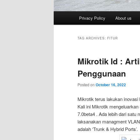
Main
Privacy Policy
About us
menu
TAG ARCHIVES:
FITUR
Mikrotik Id : Art
Penggunaan
Posted on
October 16, 2022
Mikrotik terus lakukan inovas
Kali ini Mikrotik mengeluarka
7.0beta4 . Ada lebih dari sat
laksanakan managment VLAN. 
adalah ‘Trunk & Hybrid Ports’.