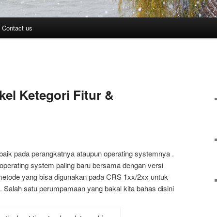
Contact us
ikel Ketegori Fitur &
i baik pada perangkatnya ataupun operating systemnya .
n operating system paling baru bersama dengan versi
u metode yang bisa digunakan pada CRS 1xx/2xx untuk
Salah satu perumpamaan yang bakal kita bahas disini