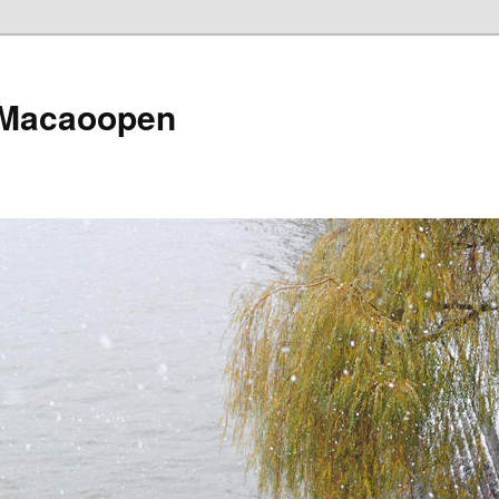
 Macaoopen