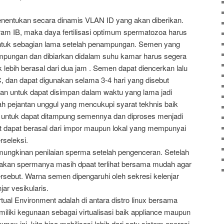
nentukan secara dinamis VLAN ID yang akan diberikan.
ram IB, maka daya fertilisasi optimum spermatozoa harus
untuk sebagian lama setelah penampungan. Semen yang
ampungan dan dibiarkan didalam suhu kamar harus segera
 lebih berasal dari dua jam . Semen dapat diencerkan lalu
C, dan dapat digunakan selama 3-4 hari yang disebut
an untuk dapat disimpan dalam waktu yang lama jadi
h pejantan unggul yang mencukupi syarat tekhnis baik
 untuk dapat ditampung semennya dan diproses menjadi
t dapat berasal dari impor maupun lokal yang mempunyai
rseleksi.
ngkinan penilaian sperma setelah pengenceran. Setelah
akan spermanya masih dpaat terlihat bersama mudah agar
ersebut. Warna semen dipengaruhi oleh sekresi kelenjar
jar vesikularis.
al Environment adalah di antara distro linux bersama
liki kegunaan sebagai virtualisasi baik appliance maupun
ox ini, kita bisa mobilisasi lebih dari satu sistem operasi