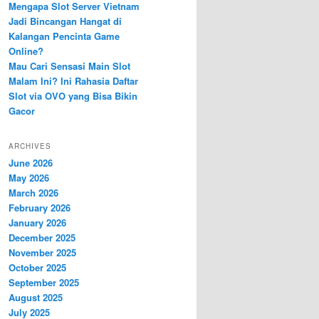
Mengapa Slot Server Vietnam
Jadi Bincangan Hangat di
Kalangan Pencinta Game
Online?
Mau Cari Sensasi Main Slot
Malam Ini? Ini Rahasia Daftar
Slot via OVO yang Bisa Bikin
Gacor
ARCHIVES
June 2026
May 2026
March 2026
February 2026
January 2026
December 2025
November 2025
October 2025
September 2025
August 2025
July 2025