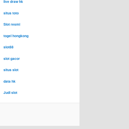
live draw hk
situs toto
Slot resmi
togel hongkong
slot88
slot gacor
situs slot
data hk
Judi slot