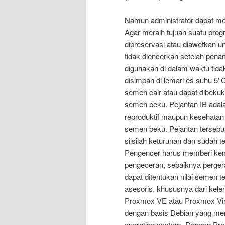
Namun administrator dapat me
Agar meraih tujuan suatu prog
dipreservasi atau diawetkan 
tidak diencerkan setelah pen
digunakan di dalam waktu tidak
disimpan di lemari es suhu 5°
semen cair atau dapat dibekuk
semen beku. Pejantan IB adala
reproduktif maupun kesehatan
semen beku. Pejantan tersebu
silsilah keturunan dan sudah te
Pengencer harus memberi kemu
pengeceran, sebaiknya perger
dapat ditentukan nilai semen t
asesoris, khususnya dari kelen
Proxmox VE atau Proxmox Virtu
dengan basis Debian yang memi
operating system. Dengan Proxm