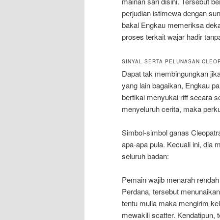
mainan sari disini. Tersebut b
perjudian istimewa dengan su
bakal Engkau memeriksa dekat
proses terkait wajar hadir tanp
SINYAL SERTA PELUNASAN CLEOP
Dapat tak membingungkan jika 
yang lain bagaikan, Engkau 
bertikai menyukai riff secara 
menyeluruh cerita, maka perk
Simbol-simbol ganas Cleopatra
apa-apa pula. Kecuali ini, di
seluruh badan:
Pemain wajib menarah rendah 
Perdana, tersebut menunaikan
tentu mulia maka mengirim kel
mewakili scatter. Kendatipun, 