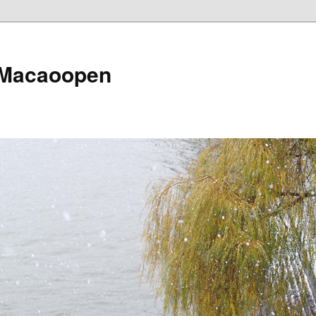
 Macaoopen