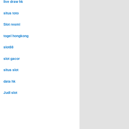
live draw hk
situs toto
Slot resmi
togel hongkong
slot88
slot gacor
situs slot
data hk
Judi slot