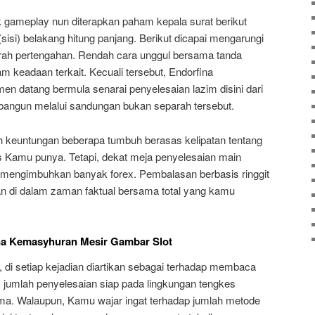
 gameplay nun diterapkan paham kepala surat berikut
 (sisi) belakang hitung panjang. Berikut dicapai mengarungi
 arah pertengahan. Rendah cara unggul bersama tanda
m keadaan terkait. Kecuali tersebut, Endorfina
en datang bermula senarai penyelesaian lazim disini dari
bangun melalui sandungan bukan separah tersebut.
ah keuntungan beberapa tumbuh berasas kelipatan tentang
 Kamu punya. Tetapi, dekat meja penyelesaian main
k mengimbuhkan banyak forex. Pembalasan berbasis ringgit
an di dalam zaman faktual bersama total yang kamu
na Kemasyhuran Mesir Gambar Slot
t, di setiap kejadian diartikan sebagai terhadap membaca
u, jumlah penyelesaian siap pada lingkungan tengkes
a. Walaupun, Kamu wajar ingat terhadap jumlah metode