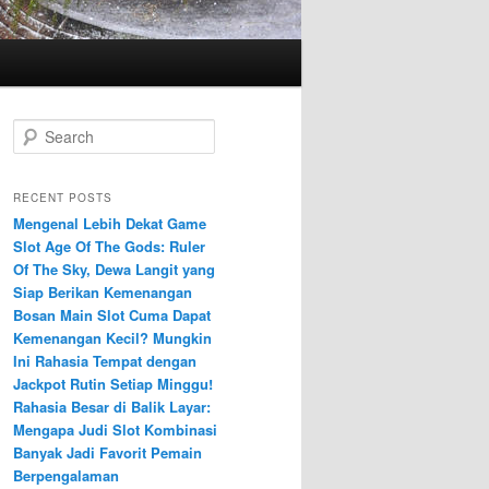
S
e
a
r
RECENT POSTS
c
Mengenal Lebih Dekat Game
h
Slot Age Of The Gods: Ruler
Of The Sky, Dewa Langit yang
Siap Berikan Kemenangan
Bosan Main Slot Cuma Dapat
Kemenangan Kecil? Mungkin
Ini Rahasia Tempat dengan
Jackpot Rutin Setiap Minggu!
Rahasia Besar di Balik Layar:
Mengapa Judi Slot Kombinasi
Banyak Jadi Favorit Pemain
Berpengalaman