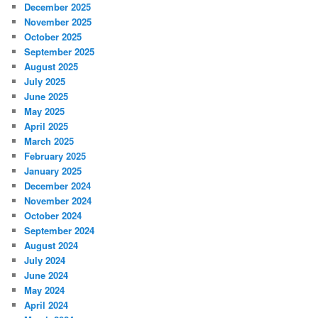
December 2025
November 2025
October 2025
September 2025
August 2025
July 2025
June 2025
May 2025
April 2025
March 2025
February 2025
January 2025
December 2024
November 2024
October 2024
September 2024
August 2024
July 2024
June 2024
May 2024
April 2024