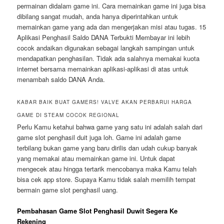
permainan didalam game ini. Cara memainkan game ini juga bisa
dibilang sangat mudah, anda hanya diperintahkan untuk
memainkan game yang ada dan mengerjakan misi atau tugas. 15
Aplikasi Penghasil Saldo DANA Terbukti Membayar ini lebih
cocok andaikan digunakan sebagai langkah sampingan untuk
mendapatkan penghasilan. Tidak ada salahnya memakai kuota
internet bersama memainkan aplikasi-aplikasi di atas untuk
menambah saldo DANA Anda.
KABAR BAIK BUAT GAMERS! VALVE AKAN PERBARUI HARGA
GAME DI STEAM COCOK REGIONAL
Perlu Kamu ketahui bahwa game yang satu ini adalah salah dari
game slot penghasil duit juga loh. Game ini adalah game
terbilang bukan game yang baru dirilis dan udah cukup banyak
yang memakai atau memainkan game ini. Untuk dapat
mengecek atau hingga tertarik mencobanya maka Kamu telah
bisa cek app store. Supaya Kamu tidak salah memilih tempat
bermain game slot penghasil uang.
Pembahasan Game Slot Penghasil Duwit Segera Ke
Rekening