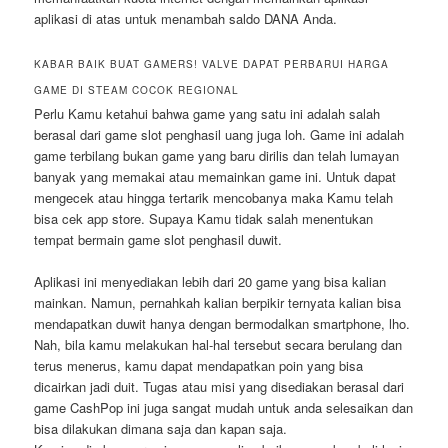
aplikasi di atas untuk menambah saldo DANA Anda.
KABAR BAIK BUAT GAMERS! VALVE DAPAT PERBARUI HARGA
GAME DI STEAM COCOK REGIONAL
Perlu Kamu ketahui bahwa game yang satu ini adalah salah
berasal dari game slot penghasil uang juga loh. Game ini adalah
game terbilang bukan game yang baru dirilis dan telah lumayan
banyak yang memakai atau memainkan game ini. Untuk dapat
mengecek atau hingga tertarik mencobanya maka Kamu telah
bisa cek app store. Supaya Kamu tidak salah menentukan
tempat bermain game slot penghasil duwit.
Aplikasi ini menyediakan lebih dari 20 game yang bisa kalian
mainkan. Namun, pernahkah kalian berpikir ternyata kalian bisa
mendapatkan duwit hanya dengan bermodalkan smartphone, lho.
Nah, bila kamu melakukan hal-hal tersebut secara berulang dan
terus menerus, kamu dapat mendapatkan poin yang bisa
dicairkan jadi duit. Tugas atau misi yang disediakan berasal dari
game CashPop ini juga sangat mudah untuk anda selesaikan dan
bisa dilakukan dimana saja dan kapan saja.