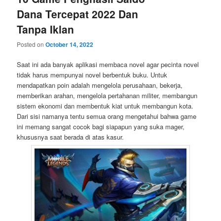
Dana Tercepat 2022 Dan
Tanpa Iklan
Posted on
October 14, 2022
Saat ini ada banyak aplikasi membaca novel agar pecinta novel
tidak harus mempunyai novel berbentuk buku. Untuk
mendapatkan poin adalah mengelola perusahaan, bekerja,
memberikan arahan, mengelola pertahanan militer, membangun
sistem ekonomi dan membentuk kiat untuk membangun kota.
Dari sisi namanya tentu semua orang mengetahui bahwa game
ini memang sangat cocok bagi siapapun yang suka mager,
khususnya saat berada di atas kasur.