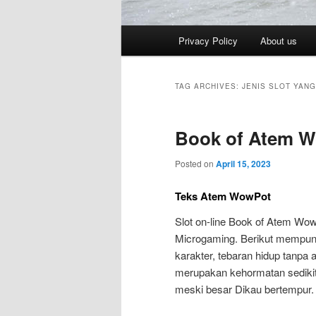
Main
Privacy Policy
About us
menu
TAG ARCHIVES:
JENIS SLOT YAN
Book of Atem W
Posted on
April 15, 2023
Teks Atem WowPot
Slot on-line Book of Atem Wo
Microgaming. Berikut mempun
karakter, tebaran hidup tanpa 
merupakan kehormatan sedikit
meski besar Dikau bertempur.