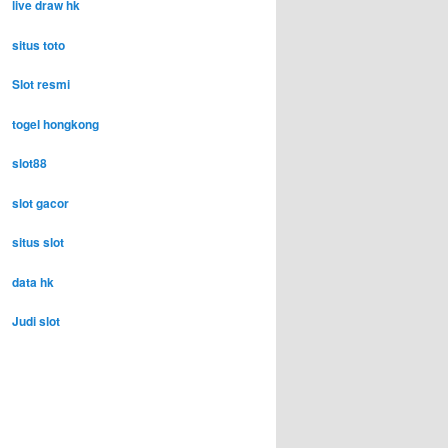
live draw hk
situs toto
Slot resmi
togel hongkong
slot88
slot gacor
situs slot
data hk
Judi slot