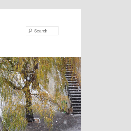
Search