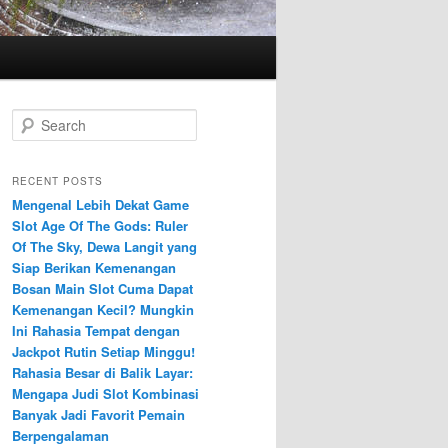
S
e
a
r
RECENT POSTS
c
Mengenal Lebih Dekat Game
h
Slot Age Of The Gods: Ruler
Of The Sky, Dewa Langit yang
Siap Berikan Kemenangan
Bosan Main Slot Cuma Dapat
Kemenangan Kecil? Mungkin
Ini Rahasia Tempat dengan
Jackpot Rutin Setiap Minggu!
Rahasia Besar di Balik Layar:
Mengapa Judi Slot Kombinasi
Banyak Jadi Favorit Pemain
Berpengalaman