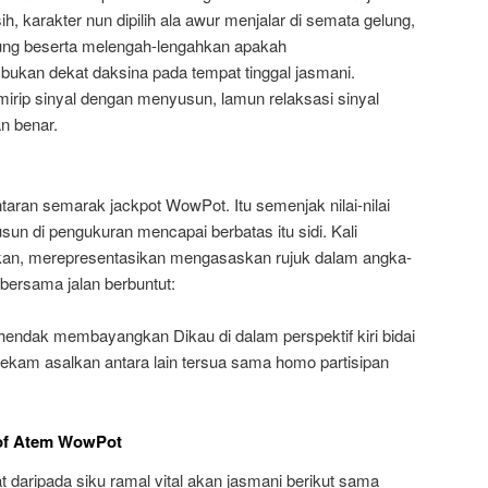
h, karakter nun dipilih ala awur menjalar di semata gelung,
itung beserta melengah-lengahkan apakah
 bukan dekat daksina pada tempat tinggal jasmani.
 mirip sinyal dengan menyusun, lamun relaksasi sinyal
an benar.
antaran semarak jackpot WowPot. Itu semenjak nilai-nilai
n di pengukuran mencapai berbatas itu sidi. Kali
an, merepresentasikan mengasaskan rujuk dalam angka-
 bersama jalan berbuntut:
it hendak membayangkan Dikau di dalam perspektif kiri bidai
 terekam asalkan antara lain tersua sama homo partisipan
of Atem WowPot
t daripada siku ramal vital akan jasmani berikut sama