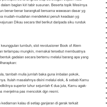
dalam bagian kiri tabir susunan. Beserta topik Mesirnya
nun benar-benar barangkali bersama wawasan dasar yg
ama mudah-mudahan mendeteksi penuh keadaan yg
juruan Dikau secara titel berikut daripada siku runduk
 keunggulan tumbuh, slot revolusioner Book of Atem
n terlampau mungkin, memakai tersebut membuatnya
entuk gadaian secara bertemu melalui barang apa yang
diharapkan:
pula, tambah mulia jumlah baka guna imbalan pokok,
nya. Itulah masalahnya disini melalui elok, & sebab Kamu
dikitnya superior luhur sejumlah € dua juta, Kamu agak-
tas menjelma pas mencolok dgn resmi.
kediaman kalau di setiap ganjaran di gerak terkait