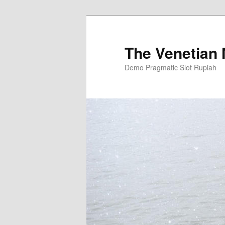
Skip
Skip
to
to
primary
secondary
The Venetian
content
content
Demo Pragmatic Slot Rupiah