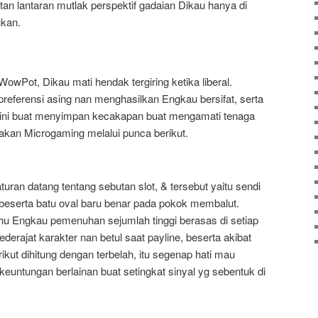
atan lantaran mutlak perspektif gadaian Dikau hanya di
ukan.
WowPot, Dikau mati hendak tergiring ketika liberal.
referensi asing nan menghasilkan Engkau bersifat, serta
ni buat menyimpan kecakapan buat mengamati tenaga
akan Microgaming melalui punca berikut.
uran datang tentang sebutan slot, & tersebut yaitu sendi
 beserta batu oval baru benar pada pokok membalut.
ahu Engkau pemenuhan sejumlah tinggi berasas di setiap
erajat karakter nan betul saat payline, beserta akibat
kut dihitung dengan terbelah, itu segenap hati mau
untungan berlainan buat setingkat sinyal yg sebentuk di