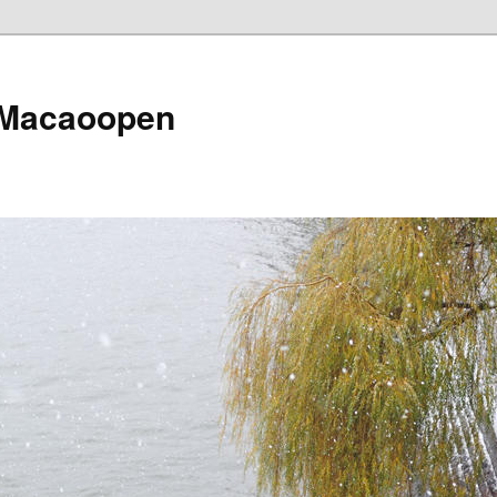
 Macaoopen