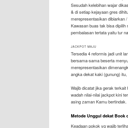
Sesudah kelebihan wajar dikasi
& di setiap kejayaan gres dih
merepresentasikan dibiarkan /
Kawasan buas tak bisa dipilih
pembalasan tertata yaitu tur n
JACKPOT MAJU
Tersedia 4 reformis jadi unit l
bersama-sama beserta menyusu
merepresentasikan dimenangk
angka dekat kaki (gunung) itu,
Wajib dicatat jika gerak terka
wadah nilai-nilai jackpot kini
asing zaman Kamu bertindak.
Metode Unggul dekat Book 
Keadaan pokok yg wajib terliha