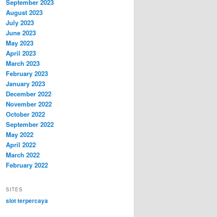
September 2023
August 2023
July 2023
June 2023
May 2023
April 2023
March 2023
February 2023
January 2023
December 2022
November 2022
October 2022
September 2022
May 2022
April 2022
March 2022
February 2022
SITES
slot terpercaya