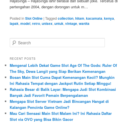
RajaSinga – RajaSinga lahir berasal dari sebuah joke. Tercetus di
pertengahan 2004, dengan dorongan untuk m…
Posted in
Slot Online
|
Tagged
collection
,
hitam
,
kacamata
,
kenya
,
lapak
,
model
,
retro
,
unisex
,
untuk
,
vintage
,
wanita
S
e
a
r
RECENT POSTS
c
Mengenal Lebih Dekat Game Slot Age Of The Gods: Ruler Of
h
The Sky, Dewa Langit yang Siap Berikan Kemenangan
Bosan Main Slot Cuma Dapat Kemenangan Kecil? Mungkin
Ini Rahasia Tempat dengan Jackpot Rutin Setiap Minggu!
Rahasia Besar di Balik Layar: Mengapa Judi Slot Kombinasi
Banyak Jadi Favorit Pemain Berpengalaman
Mengapa Slot Server Vietnam Jadi Bincangan Hangat di
Kalangan Pencinta Game Online?
Mau Cari Sensasi Main Slot Malam Ini? Ini Rahasia Daftar
Slot via OVO yang Bisa Bikin Gacor