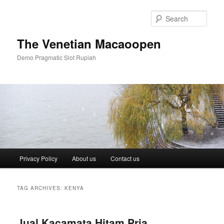
Skip
Skip
to
to
Sear
primary
secondary
content
content
The Venetian Macaoopen
Demo Pragmatic Slot Rupiah
Main
Privacy Policy
About us
Contact us
menu
TAG ARCHIVES:
KENYA
Jual Kacamata Hitam Pria