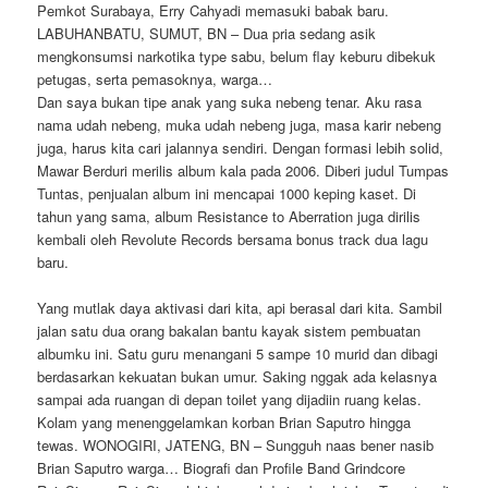
Pemkot Surabaya, Erry Cahyadi memasuki babak baru.
LABUHANBATU, SUMUT, BN – Dua pria sedang asik
mengkonsumsi narkotika type sabu, belum flay keburu dibekuk
petugas, serta pemasoknya, warga…
Dan saya bukan tipe anak yang suka nebeng tenar. Aku rasa
nama udah nebeng, muka udah nebeng juga, masa karir nebeng
juga, harus kita cari jalannya sendiri. Dengan formasi lebih solid,
Mawar Berduri merilis album kala pada 2006. Diberi judul Tumpas
Tuntas, penjualan album ini mencapai 1000 keping kaset. Di
tahun yang sama, album Resistance to Aberration juga dirilis
kembali oleh Revolute Records bersama bonus track dua lagu
baru.
Yang mutlak daya aktivasi dari kita, api berasal dari kita. Sambil
jalan satu dua orang bakalan bantu kayak sistem pembuatan
albumku ini. Satu guru menangani 5 sampe 10 murid dan dibagi
berdasarkan kekuatan bukan umur. Saking nggak ada kelasnya
sampai ada ruangan di depan toilet yang dijadiin ruang kelas.
Kolam yang menenggelamkan korban Brian Saputro hingga
tewas. WONOGIRI, JATENG, BN – Sungguh naas bener nasib
Brian Saputro warga… Biografi dan Profile Band Grindcore