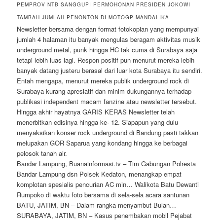
PEMPROV NTB SANGGUPI PERMOHONAN PRESIDEN JOKOWI
TAMBAH JUMLAH PENONTON DI MOTOGP MANDALIKA
Newsletter bersama dengan format fotokopian yang mempunyai
jumlah 4 halaman itu banyak mengulas beragam aktivitas musik
underground metal, punk hingga HC tak cuma di Surabaya saja
tetapi lebih luas lagi. Respon positif pun menurut mereka lebih
banyak datang justeru berasal dari luar kota Surabaya itu sendiri.
Entah mengapa, menurut mereka publik underground rock di
Surabaya kurang apresiatif dan minim dukungannya terhadap
publikasi independent macam fanzine atau newsletter tersebut.
Hingga akhir hayatnya GARIS KERAS Newsletter telah
menerbitkan edisinya hingga ke- 12. Siapapun yang dulu
menyaksikan konser rock underground di Bandung pasti takkan
melupakan GOR Saparua yang kondang hingga ke berbagai
pelosok tanah air.
Bandar Lampung, Buanainformasi.tv – Tim Gabungan Polresta
Bandar Lampung dsn Polsek Kedaton, menangkap empat
komplotan spesialis pencurian AC min… Walikota Batu Dewanti
Rumpoko di waktu foto bersama di sela-sela acara santunan
BATU, JATIM, BN – Dalam rangka menyambut Bulan…
SURABAYA, JATIM, BN – Kasus penembakan mobil Pejabat