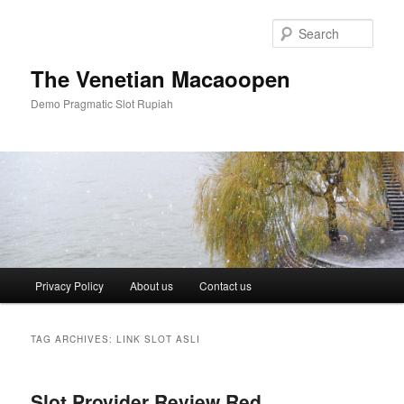
Skip
Skip
to
to
Sear
primary
secondary
content
content
The Venetian Macaoopen
Demo Pragmatic Slot Rupiah
Main
Privacy Policy
About us
Contact us
menu
TAG ARCHIVES:
LINK SLOT ASLI
Slot Provider Review Red