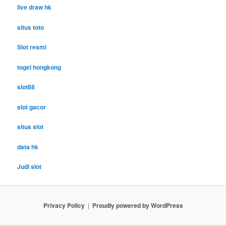
live draw hk
situs toto
Slot resmi
togel hongkong
slot88
slot gacor
situs slot
data hk
Judi slot
Privacy Policy
Proudly powered by WordPress