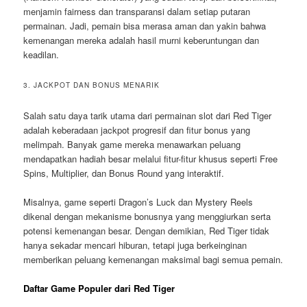
menjamin fairness dan transparansi dalam setiap putaran
permainan. Jadi, pemain bisa merasa aman dan yakin bahwa
kemenangan mereka adalah hasil murni keberuntungan dan
keadilan.
3. JACKPOT DAN BONUS MENARIK
Salah satu daya tarik utama dari permainan slot dari Red Tiger
adalah keberadaan jackpot progresif dan fitur bonus yang
melimpah. Banyak game mereka menawarkan peluang
mendapatkan hadiah besar melalui fitur-fitur khusus seperti Free
Spins, Multiplier, dan Bonus Round yang interaktif.
Misalnya, game seperti Dragon’s Luck dan Mystery Reels
dikenal dengan mekanisme bonusnya yang menggiurkan serta
potensi kemenangan besar. Dengan demikian, Red Tiger tidak
hanya sekadar mencari hiburan, tetapi juga berkeinginan
memberikan peluang kemenangan maksimal bagi semua pemain.
Daftar Game Populer dari Red Tiger