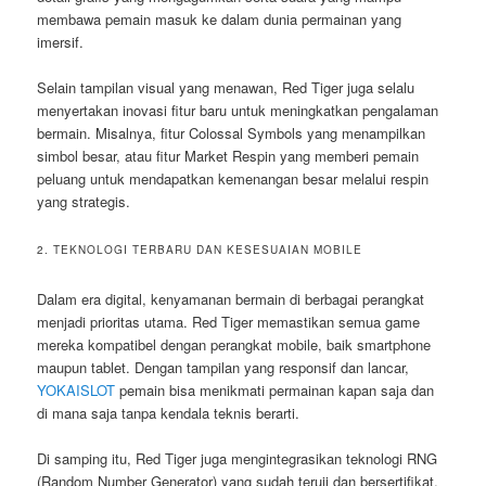
membawa pemain masuk ke dalam dunia permainan yang
imersif.
Selain tampilan visual yang menawan, Red Tiger juga selalu
menyertakan inovasi fitur baru untuk meningkatkan pengalaman
bermain. Misalnya, fitur Colossal Symbols yang menampilkan
simbol besar, atau fitur Market Respin yang memberi pemain
peluang untuk mendapatkan kemenangan besar melalui respin
yang strategis.
2. TEKNOLOGI TERBARU DAN KESESUAIAN MOBILE
Dalam era digital, kenyamanan bermain di berbagai perangkat
menjadi prioritas utama. Red Tiger memastikan semua game
mereka kompatibel dengan perangkat mobile, baik smartphone
maupun tablet. Dengan tampilan yang responsif dan lancar,
YOKAISLOT
pemain bisa menikmati permainan kapan saja dan
di mana saja tanpa kendala teknis berarti.
Di samping itu, Red Tiger juga mengintegrasikan teknologi RNG
(Random Number Generator) yang sudah teruji dan bersertifikat,