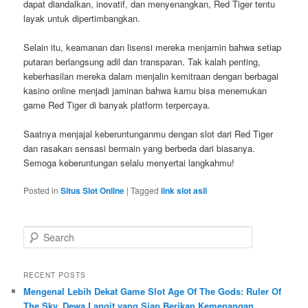
dapat diandalkan, inovatif, dan menyenangkan, Red Tiger tentu
layak untuk dipertimbangkan.
Selain itu, keamanan dan lisensi mereka menjamin bahwa setiap
putaran berlangsung adil dan transparan. Tak kalah penting,
keberhasilan mereka dalam menjalin kemitraan dengan berbagai
kasino online menjadi jaminan bahwa kamu bisa menemukan
game Red Tiger di banyak platform terpercaya.
Saatnya menjajal keberuntunganmu dengan slot dari Red Tiger
dan rasakan sensasi bermain yang berbeda dari biasanya.
Semoga keberuntungan selalu menyertai langkahmu!
Posted in
Situs Slot Online
|
Tagged
link slot asli
S
e
a
r
RECENT POSTS
c
Mengenal Lebih Dekat Game Slot Age Of The Gods: Ruler Of
h
The Sky, Dewa Langit yang Siap Berikan Kemenangan