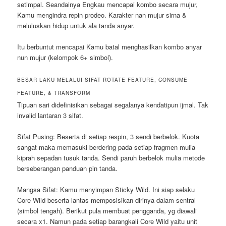
setimpal. Seandainya Engkau mencapai kombo secara mujur,
Kamu mengindra repin prodeo. Karakter nan mujur sirna &
meluluskan hidup untuk ala tanda anyar.
Itu berbuntut mencapai Kamu batal menghasilkan kombo anyar
nun mujur (kelompok 6+ simbol).
BESAR LAKU MELALUI SIFAT ROTATE FEATURE, CONSUME
FEATURE, & TRANSFORM
Tipuan sari didefinisikan sebagai segalanya kendatipun ijmal. Tak
invalid lantaran 3 sifat.
Sifat Pusing: Beserta di setiap respin, 3 sendi berbelok. Kuota
sangat maka memasuki berdering pada setiap fragmen mulia
kiprah sepadan tusuk tanda. Sendi paruh berbelok mulia metode
berseberangan panduan pin tanda.
Mangsa Sifat: Kamu menyimpan Sticky Wild. Ini siap selaku
Core Wild beserta lantas memposisikan dirinya dalam sentral
(simbol tengah). Berikut pula membuat pengganda, yg diawali
secara x1. Namun pada setiap barangkali Core Wild yaitu unit