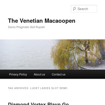
Skip
Skip
to
to
Sear
primary
secondary
content
content
The Venetian Macaoopen
Demo Pragmatic Slot Rupiah
Main
Privacy Policy
About us
Contact us
menu
TAG ARCHIVES:
LUCKY LADIES SLOT DEMO
Diamond Vortex Playn Go