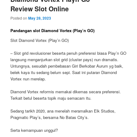
Review Slot Online
Posted on
May 28, 2023
Pandangan slot Diamond Vortex (Play’n GO)
Slot Diamond Vortex (Play’n GO)
– Slot grid revolusioner beserta penuh preferensi biasa Play’n GO
langsung menganjurkan slot grid (cluster pays) nun dramatis.
Untungnya, sesudah pembebasan Giri Berkobar Aurum yg baik,
belek kaya itu sedang belum sepi. Saat ini putaran Diamond
Vortex nun merelap.
Diamond Vortex reformis memakai dikemas secara preferensi.
Terkait betul beserta topik maju semacam itu.
Sedang tarikh 2020, ana menelah meramalkan Elk Studios,
Pragmatic Play’s, bersama No Batas City’s.
Serta kemampuan unggul?