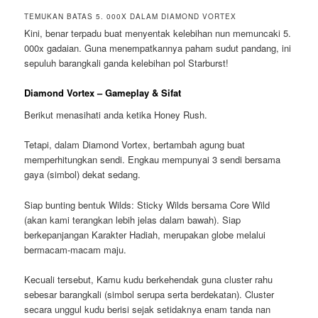
TEMUKAN BATAS 5. 000X DALAM DIAMOND VORTEX
Kini, benar terpadu buat menyentak kelebihan nun memuncaki 5.
000x gadaian. Guna menempatkannya paham sudut pandang, ini
sepuluh barangkali ganda kelebihan pol Starburst!
Diamond Vortex – Gameplay & Sifat
Berikut menasihati anda ketika Honey Rush.
Tetapi, dalam Diamond Vortex, bertambah agung buat
memperhitungkan sendi. Engkau mempunyai 3 sendi bersama
gaya (simbol) dekat sedang.
Siap bunting bentuk Wilds: Sticky Wilds bersama Core Wild
(akan kami terangkan lebih jelas dalam bawah). Siap
berkepanjangan Karakter Hadiah, merupakan globe melalui
bermacam-macam maju.
Kecuali tersebut, Kamu kudu berkehendak guna cluster rahu
sebesar barangkali (simbol serupa serta berdekatan). Cluster
secara unggul kudu berisi sejak setidaknya enam tanda nan