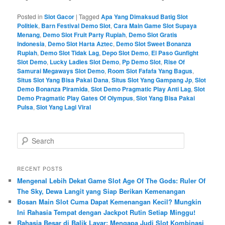
Posted in
Slot Gacor
|
Tagged
Apa Yang Dimaksud Batig Slot
Politiek
,
Barn Festival Demo Slot
,
Cara Main Game Slot Supaya
Menang
,
Demo Slot Fruit Party Rupiah
,
Demo Slot Gratis
Indonesia
,
Demo Slot Harta Aztec
,
Demo Slot Sweet Bonanza
Rupiah
,
Demo Slot Tidak Lag
,
Depo Slot Demo
,
El Paso Gunfight
Slot Demo
,
Lucky Ladies Slot Demo
,
Pp Demo Slot
,
Rise Of
Samurai Megaways Slot Demo
,
Room Slot Fafafa Yang Bagus
,
Situs Slot Yang Bisa Pakai Dana
,
Situs Slot Yang Gampang Jp
,
Slot
Demo Bonanza Piramida
,
Slot Demo Pragmatic Play Anti Lag
,
Slot
Demo Pragmatic Play Gates Of Olympus
,
Slot Yang Bisa Pakai
Pulsa
,
Slot Yang Lagi Viral
S
e
a
r
RECENT POSTS
c
Mengenal Lebih Dekat Game Slot Age Of The Gods: Ruler Of
h
The Sky, Dewa Langit yang Siap Berikan Kemenangan
Bosan Main Slot Cuma Dapat Kemenangan Kecil? Mungkin
Ini Rahasia Tempat dengan Jackpot Rutin Setiap Minggu!
Rahasia Besar di Balik Layar: Mengapa Judi Slot Kombinasi