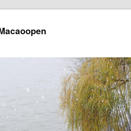
 Macaoopen