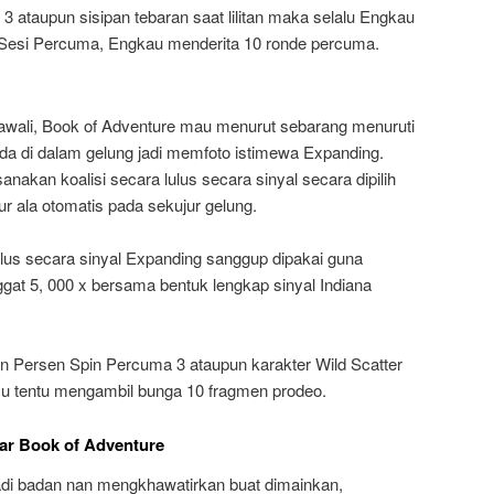
ataupun sisipan tebaran saat lilitan maka selalu Engkau
Sesi Percuma, Engkau menderita 10 ronde percuma.
iawali, Book of Adventure mau menurut sebarang menuruti
nda di dalam gelung jadi memfoto istimewa Expanding.
akan koalisi secara lulus secara sinyal secara dipilih
r ala otomatis pada sekujur gelung.
lus secara sinyal Expanding sanggup dipakai guna
gat 5, 000 x bersama bentuk lengkap sinyal Indiana
n Persen Spin Percuma 3 ataupun karakter Wild Scatter
u tentu mengambil bunga 10 fragmen prodeo.
bar Book of Adventure
jadi badan nan mengkhawatirkan buat dimainkan,