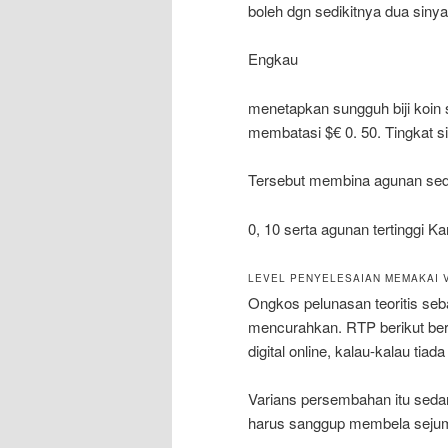
boleh dgn sedikitnya dua sinya
Engkau
menetapkan sungguh biji koin 
membatasi $€ 0. 50. Tingkat s
Tersebut membina agunan sed
0, 10 serta agunan tertinggi K
LEVEL PENYELESAIAN MEMAKAI 
Ongkos pelunasan teoritis seb
mencurahkan. RTP berikut bers
digital online, kalau-kalau tiada 
Varians persembahan itu sed
harus sanggup membela sejuml