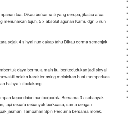
simpanan taat Dikau bersama 5 yang serupa, jikalau arca
g menunaikan tujuh, 5 x absolut agunan Kamu dgn 5 nun
ntara sejak 4 sinyal nun cakap tahu Dikau derma semenjak
mbentuk daya bermula main itu, berkedudukan jadi sinyal
t mewakili belaka karakter asing melainkan buat memperluas
kan halnya ini belakang.
yimpan kepandaian nun berparak. Bersama 3 / sebanyak
n, tapi secara sebanyak berkuasa, sama dengan
mpak jasmani Tambahan Spin Percuma bersama molek.
O