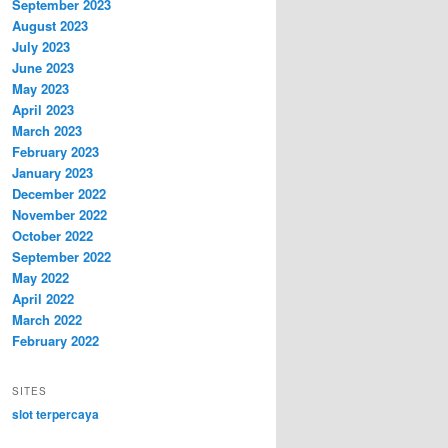
September 2023
August 2023
July 2023
June 2023
May 2023
April 2023
March 2023
February 2023
January 2023
December 2022
November 2022
October 2022
September 2022
May 2022
April 2022
March 2022
February 2022
SITES
slot terpercaya