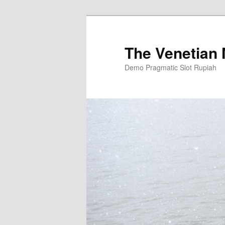
Skip
Skip
to
to
primary
secondary
The Venetian
content
content
Demo Pragmatic Slot Rupiah