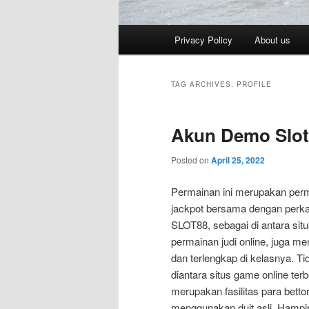
Main
Privacy Policy
About us
menu
TAG ARCHIVES:
PROFILE
Akun Demo Slot 
Posted on
April 25, 2022
Permainan ini merupakan perma
jackpot bersama dengan perkal
SLOT88, sebagai di antara si
permainan judi online, juga me
dan terlengkap di kelasnya. 
diantara situs game online terbe
merupakan fasilitas para bett
menggunakan duit asli. Hampi