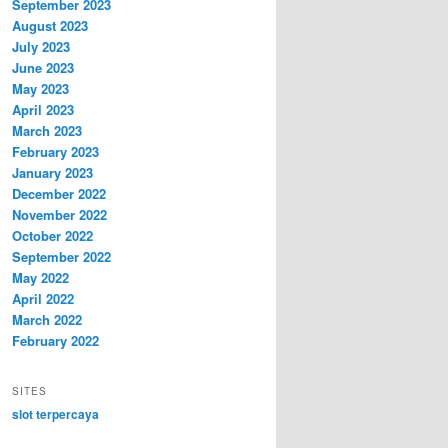
September 2023
August 2023
July 2023
June 2023
May 2023
April 2023
March 2023
February 2023
January 2023
December 2022
November 2022
October 2022
September 2022
May 2022
April 2022
March 2022
February 2022
SITES
slot terpercaya