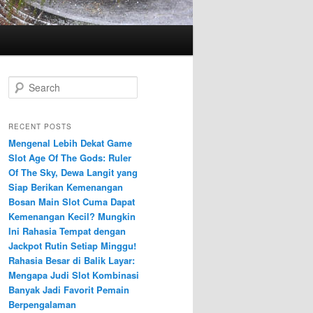
S
e
a
r
RECENT POSTS
c
Mengenal Lebih Dekat Game
h
Slot Age Of The Gods: Ruler
Of The Sky, Dewa Langit yang
Siap Berikan Kemenangan
Bosan Main Slot Cuma Dapat
Kemenangan Kecil? Mungkin
Ini Rahasia Tempat dengan
Jackpot Rutin Setiap Minggu!
Rahasia Besar di Balik Layar:
Mengapa Judi Slot Kombinasi
Banyak Jadi Favorit Pemain
Berpengalaman