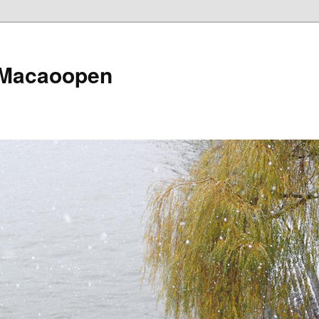
 Macaoopen