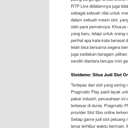
RTP Live didalamnya juga tida
sebagai sebuah nilai untuk m
dalam sebuah mesin slot, yang 
oleh para pemainnya. Khusus u
yang baru, tetapi untuk orang
perihal apa kata-kata berasal 
telah bisa bersama segera berm
juga sediakan beragam piliha
sendiri diantara berupa mini g
Slotdemo: Situs Judi Slot O
Terlepas dari slot yang serin
Pragmatic Play pasti layak u
pakar industri, perusahaan ini
terbesar di dunia. Pragmatic P
provider Slot Sbo online terke
Setiap game judi slot peluang
terus terhibur waktu bermain