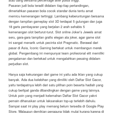
atau uang bersama percentage alter pulsa tinggi.
Pasaran judi bola teradil didalam tiap-tiap pertandingan,
dimeriahkan pasaran bola cocok standar dunia tentu amat
memicu kemenangan tertinggi. Lambang keberuntungan bersama
dengan tampilan gameplay slot 3D terdapat 5 gulungan dan juga
18 garis pembayaran yang berjalan 2 arah sehabis 5
kemenangan slot berturut-turut. Slot online Joker’s Jewels amat
seru, gara-gara tampilan grafis elegan ala joker, agar game slot
ini sangat menarik untuk pecinta slot Pragmatic. Berawal dari
pasar di Asia, Iconic Gaming bertekat untuk membangun merek
global. Pengembang ini mempunyai team profesional elit memiliki
pengalaman dan bertekad untuk mengalahkan pesaing didalam
perjudian slot.
Hanya saja kekurangan dari game ini yaitu ada iklan yang cukup
banyak. Ada dua kelebihan yang dimiliki oleh Daftar Slot Gacor,
yaitu terdapatnya lebih dari satu pilihan poin beserta hadiah yang
cukup berlipat ganda dibandingkan dengan game yang lainnya.
Untuk poin yang menjadi kelemahan Daftar Slot Gacor yakni
pemain diharuskan untuk laksanakan top-up terlebih dahulu.
Sampai saat ini play play memang belum tersedia di Google Play
Store. Walaupun demikian pengguna tidak mulai kurang karena di