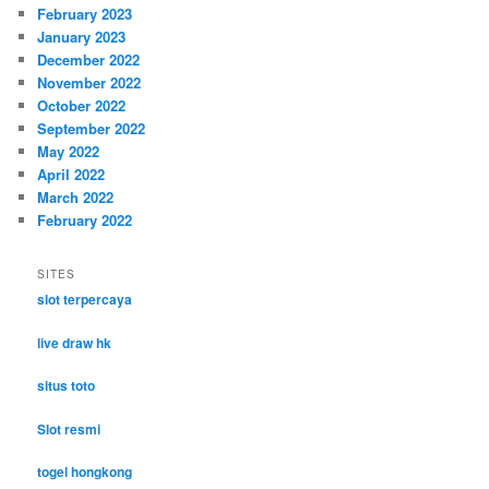
February 2023
January 2023
December 2022
November 2022
October 2022
September 2022
May 2022
April 2022
March 2022
February 2022
SITES
slot terpercaya
live draw hk
situs toto
Slot resmi
togel hongkong