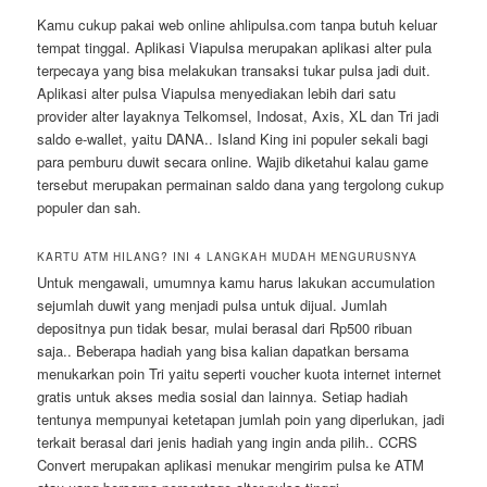
Kamu cukup pakai web online ahlipulsa.com tanpa butuh keluar
tempat tinggal. Aplikasi Viapulsa merupakan aplikasi alter pula
terpecaya yang bisa melakukan transaksi tukar pulsa jadi duit.
Aplikasi alter pulsa Viapulsa menyediakan lebih dari satu
provider alter layaknya Telkomsel, Indosat, Axis, XL dan Tri jadi
saldo e-wallet, yaitu DANA.. Island King ini populer sekali bagi
para pemburu duwit secara online. Wajib diketahui kalau game
tersebut merupakan permainan saldo dana yang tergolong cukup
populer dan sah.
KARTU ATM HILANG? INI 4 LANGKAH MUDAH MENGURUSNYA
Untuk mengawali, umumnya kamu harus lakukan accumulation
sejumlah duwit yang menjadi pulsa untuk dijual. Jumlah
depositnya pun tidak besar, mulai berasal dari Rp500 ribuan
saja.. Beberapa hadiah yang bisa kalian dapatkan bersama
menukarkan poin Tri yaitu seperti voucher kuota internet internet
gratis untuk akses media sosial dan lainnya. Setiap hadiah
tentunya mempunyai ketetapan jumlah poin yang diperlukan, jadi
terkait berasal dari jenis hadiah yang ingin anda pilih.. CCRS
Convert merupakan aplikasi menukar mengirim pulsa ke ATM