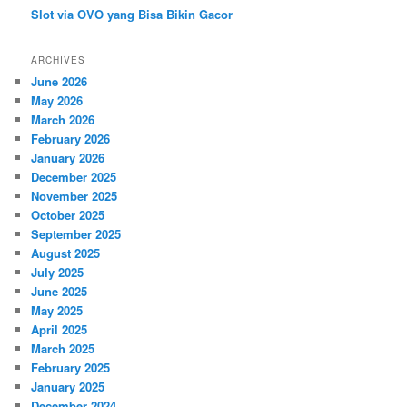
Slot via OVO yang Bisa Bikin Gacor
ARCHIVES
June 2026
May 2026
March 2026
February 2026
January 2026
December 2025
November 2025
October 2025
September 2025
August 2025
July 2025
June 2025
May 2025
April 2025
March 2025
February 2025
January 2025
December 2024