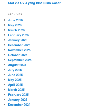
Slot via OVO yang Bisa Bikin Gacor
ARCHIVES
June 2026
May 2026
March 2026
February 2026
January 2026
December 2025
November 2025
October 2025
September 2025
August 2025
July 2025
June 2025
May 2025
April 2025
March 2025
February 2025
January 2025
December 2024