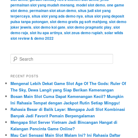
permainan slot yang mudah menang
,
model slot demo
,
one game
slot demo
,
permainan slot akun demo
,
situs judi slot yang
terpercaya
,
situs slot yang ada demo nya
,
situs slot yang deposit
pulsa tanpa potongan
,
slot demo gratis pg soft mahjong
,
slot demo
joker jewels
,
slot demo koi gate
,
slot demo pragmatic play
,
slot
demo raja
,
slot itu apa artinya
,
slot zeus demo rupiah
,
solar wilds
slot review & demo 2022
S
e
a
r
RECENT POSTS
c
Mengenal Lebih Dekat Game Slot Age Of The Gods: Ruler Of
h
The Sky, Dewa Langit yang Siap Berikan Kemenangan
Bosan Main Slot Cuma Dapat Kemenangan Kecil? Mungkin
Ini Rahasia Tempat dengan Jackpot Rutin Setiap Minggu!
Rahasia Besar di Balik Layar: Mengapa Judi Slot Kombinasi
Banyak Jadi Favorit Pemain Berpengalaman
Mengapa Slot Server Vietnam Jadi Bincangan Hangat di
Kalangan Pencinta Game Online?
Mau Cari Sensasi Main Slot Malam Ini? Ini Rahasia Daftar