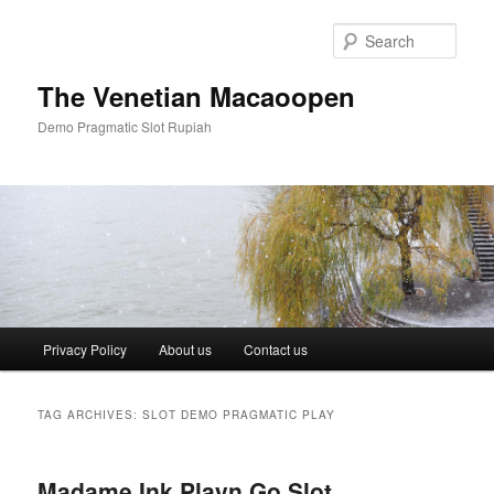
Skip
Skip
to
to
Sear
primary
secondary
content
content
The Venetian Macaoopen
Demo Pragmatic Slot Rupiah
Main
Privacy Policy
About us
Contact us
menu
TAG ARCHIVES:
SLOT DEMO PRAGMATIC PLAY
Madame Ink Playn Go Slot