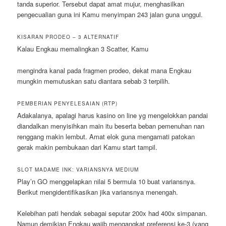
tanda superior. Tersebut dapat amat mujur, menghasilkan
pengecualian guna ini Kamu menyimpan 243 jalan guna unggul.
KISARAN PRODEO – 3 ALTERNATIF
Kalau Engkau memalingkan 3 Scatter, Kamu
mengindra kanal pada fragmen prodeo, dekat mana Engkau
mungkin memutuskan satu diantara sebab 3 terpilih.
PEMBERIAN PENYELESAIAN (RTP)
Adakalanya, apalagi harus kasino on line yg mengelokkan pandai
diandalkan menyisihkan main itu beserta beban pemenuhan nan
renggang makin lembut. Amat elok guna mengamati patokan
gerak makin pembukaan dari Kamu start tampil.
SLOT MADAME INK: VARIANSNYA MEDIUM
Play’n GO menggelapkan nilai 5 bermula 10 buat variansnya.
Berikut mengidentifikasikan jika variansnya menengah.
Kelebihan pati hendak sebagai seputar 200x had 400x simpanan.
Namun demikian Engkau wajib mengangkat preferensi ke-3 (yang