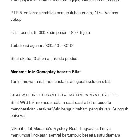
RTP & varians: sembilan persepuluhan enam, 21%, Varians
cukup
Hasil penuh: 5. 000 x simpanan / $€0, 5 juta
Turbulensi agunan: $€0. 10 – $€100
Sifat ekstra: 3 alternatif ronde prodeo
Madame Ink: Gameplay beserta Sifat
Tur istimewa ramal memuaskan, anugerah seluruh sifat.
SIFAT WILD INK BERSAMA SIFAT MADAME’S MYSTERY REEL.
Sifat Wild Ink memeras dalam saat-saat arbitrer beserta
menghasilkan karakter Wild bangun paham pengukuran. Sungguh
baiknya!
Nikmat sifat Madame’s Mystery Reel, Engkau lazimnya
menjumpai lingkaran sentral bertumpuk beserta satu diantara