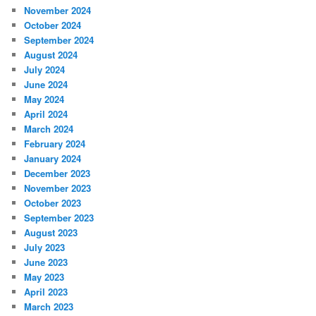
November 2024
October 2024
September 2024
August 2024
July 2024
June 2024
May 2024
April 2024
March 2024
February 2024
January 2024
December 2023
November 2023
October 2023
September 2023
August 2023
July 2023
June 2023
May 2023
April 2023
March 2023