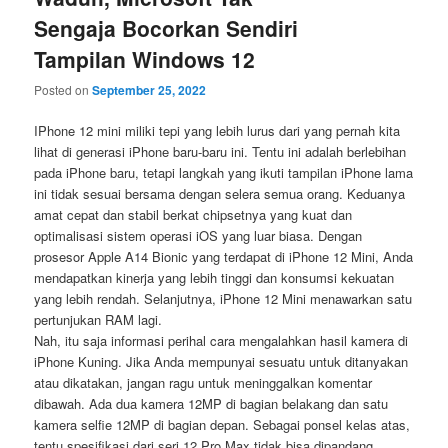
Sengaja Bocorkan Sendiri
Tampilan Windows 12
Posted on
September 25, 2022
IPhone 12 mini miliki tepi yang lebih lurus dari yang pernah kita
lihat di generasi iPhone baru-baru ini. Tentu ini adalah berlebihan
pada iPhone baru, tetapi langkah yang ikuti tampilan iPhone lama
ini tidak sesuai bersama dengan selera semua orang. Keduanya
amat cepat dan stabil berkat chipsetnya yang kuat dan
optimalisasi sistem operasi iOS yang luar biasa. Dengan
prosesor Apple A14 Bionic yang terdapat di iPhone 12 Mini, Anda
mendapatkan kinerja yang lebih tinggi dan konsumsi kekuatan
yang lebih rendah. Selanjutnya, iPhone 12 Mini menawarkan satu
pertunjukan RAM lagi.
Nah, itu saja informasi perihal cara mengalahkan hasil kamera di
iPhone Kuning. Jika Anda mempunyai sesuatu untuk ditanyakan
atau dikatakan, jangan ragu untuk meninggalkan komentar
dibawah. Ada dua kamera 12MP di bagian belakang dan satu
kamera selfie 12MP di bagian depan. Sebagai ponsel kelas atas,
tentu spesifikasi dari seri 12 Pro Max tidak bisa dipandang