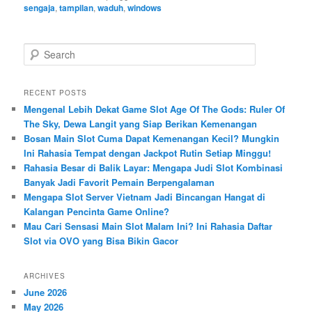
sengaja
,
tampilan
,
waduh
,
windows
S
e
a
r
RECENT POSTS
c
Mengenal Lebih Dekat Game Slot Age Of The Gods: Ruler Of
h
The Sky, Dewa Langit yang Siap Berikan Kemenangan
Bosan Main Slot Cuma Dapat Kemenangan Kecil? Mungkin
Ini Rahasia Tempat dengan Jackpot Rutin Setiap Minggu!
Rahasia Besar di Balik Layar: Mengapa Judi Slot Kombinasi
Banyak Jadi Favorit Pemain Berpengalaman
Mengapa Slot Server Vietnam Jadi Bincangan Hangat di
Kalangan Pencinta Game Online?
Mau Cari Sensasi Main Slot Malam Ini? Ini Rahasia Daftar
Slot via OVO yang Bisa Bikin Gacor
ARCHIVES
June 2026
May 2026