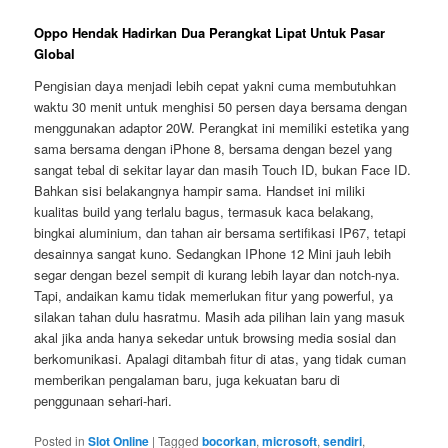
Oppo Hendak Hadirkan Dua Perangkat Lipat Untuk Pasar
Global
Pengisian daya menjadi lebih cepat yakni cuma membutuhkan
waktu 30 menit untuk menghisi 50 persen daya bersama dengan
menggunakan adaptor 20W. Perangkat ini memiliki estetika yang
sama bersama dengan iPhone 8, bersama dengan bezel yang
sangat tebal di sekitar layar dan masih Touch ID, bukan Face ID.
Bahkan sisi belakangnya hampir sama. Handset ini miliki
kualitas build yang terlalu bagus, termasuk kaca belakang,
bingkai aluminium, dan tahan air bersama sertifikasi IP67, tetapi
desainnya sangat kuno. Sedangkan IPhone 12 Mini jauh lebih
segar dengan bezel sempit di kurang lebih layar dan notch-nya.
Tapi, andaikan kamu tidak memerlukan fitur yang powerful, ya
silakan tahan dulu hasratmu. Masih ada pilihan lain yang masuk
akal jika anda hanya sekedar untuk browsing media sosial dan
berkomunikasi. Apalagi ditambah fitur di atas, yang tidak cuman
memberikan pengalaman baru, juga kekuatan baru di
penggunaan sehari-hari.
Posted in
Slot Online
|
Tagged
bocorkan
,
microsoft
,
sendiri
,