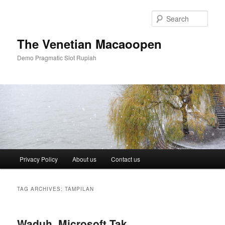
Skip
Skip
to
to
Sear
primary
secondary
content
content
The Venetian Macaoopen
Demo Pragmatic Slot Rupiah
Main
Privacy Policy
About us
Contact us
menu
TAG ARCHIVES:
TAMPILAN
Waduh, Microsoft Tak