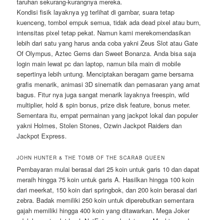
taruhan sekurang-kurangnya mereka.
Kondisi fisik layaknya yg terlihat di gambar, suara tetap
kuenceng, tombol empuk semua, tidak ada dead pixel atau burn,
intensitas pixel tetap pekat. Namun kami merekomendasikan
lebih dari satu yang harus anda coba yakni Zeus Slot atau Gate
Of Olympus, Aztec Gems dan Sweet Bonanza. Anda bisa saja
login main lewat pc dan laptop, namun bila main di mobile
sepertinya lebih untung. Menciptakan beragam game bersama
grafis menarik, animasi 3D sinematik dan pemasaran yang amat
bagus. Fitur nya juga sangat menarik layaknya freespin, wild
multiplier, hold & spin bonus, prize disk feature, bonus meter.
Sementara itu, empat permainan yang jackpot lokal dan populer
yakni Holmes, Stolen Stones, Ozwin Jackpot Raiders dan
Jackpot Express.
JOHN HUNTER & THE TOMB OF THE SCARAB QUEEN
Pembayaran mulai berasal dari 25 koin untuk garis 10 dan dapat
meraih hingga 75 koin untuk garis A. Hasilkan hingga 100 koin
dari meerkat, 150 koin dari springbok, dan 200 koin berasal dari
zebra. Badak memiliki 250 koin untuk diperebutkan sementara
gajah memiliki hingga 400 koin yang ditawarkan. Mega Joker