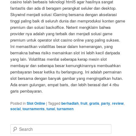
casino telah berbasis teknologi html5 agar hasilnya sangat
fantastis dan ada di beragam perangkat seluler dan desktop.
Skywind menjadi solusi iGaming bersama dengan akselarasi
tinggi paling baik di seluruh dunia dan memproduksi konten game
premium dan solusi backoffice. Netent mengklaim bahwa
provider nya adalah yang terbaik dan menjadi solusi game
premium untuk operator slot casino online yang paling sukses.
Ini memastikan volatilitas besar dalam kemenangan, yang
bermakna bahwa risiko memainkan slot ini lebih kecil daripada
yang lain. Volatilitas menilai seberapa kerap mesin slot
membayar dan seberapa besar kemungkinannya membuahkan
pembayaran besar ketika itu berlangsung. Ini adalah permainan
slot bersama dengan banyak gambar yang mengingatkan hutan.
Ada enam gulungan, empat baris, dan lebih berasal dari 4 ribu
garis pembayaran.
Posted in
Slot Online
|
Tagged
berhadiah
,
fruit
,
gratis
,
party
,
review
,
social
,
tournaments
,
tunai
,
turnamen
S
e