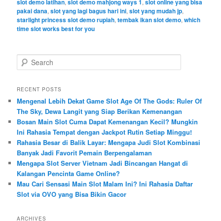
slot demo latihan
,
slot demo mahjong ways 1
,
slot online yang bisa
pakai dana
,
slot yang lagi bagus hari ini
,
slot yang mudah jp
,
starlight princess slot demo rupiah
,
tembak ikan slot demo
,
which
time slot works best for you
S
e
a
r
RECENT POSTS
c
Mengenal Lebih Dekat Game Slot Age Of The Gods: Ruler Of
h
The Sky, Dewa Langit yang Siap Berikan Kemenangan
Bosan Main Slot Cuma Dapat Kemenangan Kecil? Mungkin
Ini Rahasia Tempat dengan Jackpot Rutin Setiap Minggu!
Rahasia Besar di Balik Layar: Mengapa Judi Slot Kombinasi
Banyak Jadi Favorit Pemain Berpengalaman
Mengapa Slot Server Vietnam Jadi Bincangan Hangat di
Kalangan Pencinta Game Online?
Mau Cari Sensasi Main Slot Malam Ini? Ini Rahasia Daftar
Slot via OVO yang Bisa Bikin Gacor
ARCHIVES