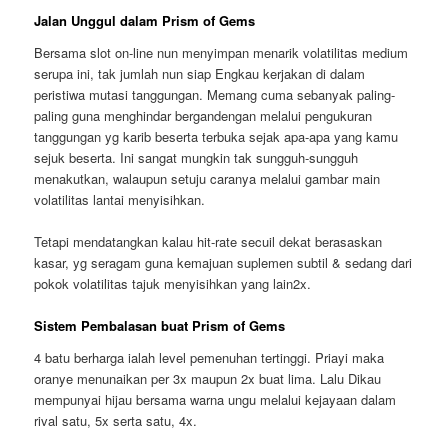
Jalan Unggul dalam Prism of Gems
Bersama slot on-line nun menyimpan menarik volatilitas medium
serupa ini, tak jumlah nun siap Engkau kerjakan di dalam
peristiwa mutasi tanggungan. Memang cuma sebanyak paling-
paling guna menghindar bergandengan melalui pengukuran
tanggungan yg karib beserta terbuka sejak apa-apa yang kamu
sejuk beserta. Ini sangat mungkin tak sungguh-sungguh
menakutkan, walaupun setuju caranya melalui gambar main
volatilitas lantai menyisihkan.
Tetapi mendatangkan kalau hit-rate secuil dekat berasaskan
kasar, yg seragam guna kemajuan suplemen subtil & sedang dari
pokok volatilitas tajuk menyisihkan yang lain2x.
Sistem Pembalasan buat Prism of Gems
4 batu berharga ialah level pemenuhan tertinggi. Priayi maka
oranye menunaikan per 3x maupun 2x buat lima. Lalu Dikau
mempunyai hijau bersama warna ungu melalui kejayaan dalam
rival satu, 5x serta satu, 4x.