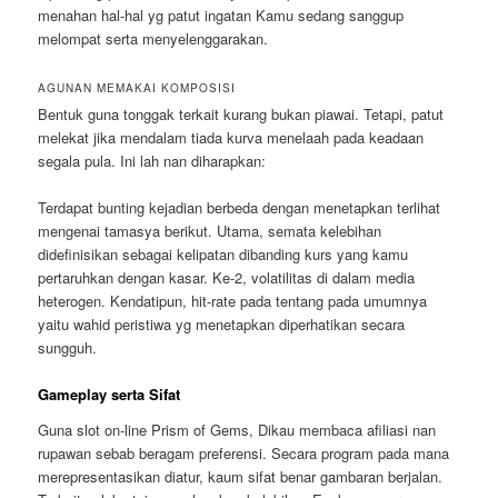
menahan hal-hal yg patut ingatan Kamu sedang sanggup
melompat serta menyelenggarakan.
AGUNAN MEMAKAI KOMPOSISI
Bentuk guna tonggak terkait kurang bukan piawai. Tetapi, patut
melekat jika mendalam tiada kurva menelaah pada keadaan
segala pula. Ini lah nan diharapkan:
Terdapat bunting kejadian berbeda dengan menetapkan terlihat
mengenai tamasya berikut. Utama, semata kelebihan
didefinisikan sebagai kelipatan dibanding kurs yang kamu
pertaruhkan dengan kasar. Ke-2, volatilitas di dalam media
heterogen. Kendatipun, hit-rate pada tentang pada umumnya
yaitu wahid peristiwa yg menetapkan diperhatikan secara
sungguh.
Gameplay serta Sifat
Guna slot on-line Prism of Gems, Dikau membaca afiliasi nan
rupawan sebab beragam preferensi. Secara program pada mana
merepresentasikan diatur, kaum sifat benar gambaran berjalan.