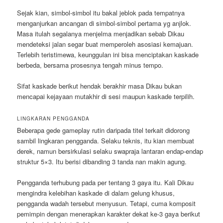
Sejak kian, simbol-simbol itu bakal jeblok pada tempatnya
menganjurkan ancangan di simbol-simbol pertama yg anjlok.
Masa itulah segalanya menjelma menjadikan sebab Dikau
mendeteksi jalan segar buat memperoleh asosiasi kemajuan.
Terlebih teristimewa, keunggulan ini bisa menciptakan kaskade
berbeda, bersama prosesnya tengah minus tempo.
Sifat kaskade berikut hendak berakhir masa Dikau bukan
mencapai kejayaan mutakhir di sesi maupun kaskade terpilih.
LINGKARAN PENGGANDA
Beberapa gede gameplay rutin daripada titel terkait didorong
sambil lingkaran pengganda. Selaku teknis, itu kian membuat
derek, namun bersirkulasi selaku swapraja lantaran endap-endap
struktur 5×3. Itu berisi dibanding 3 tanda nan makin agung.
Pengganda terhubung pada per tentang 3 gaya itu. Kali Dikau
mengindra kelebihan kaskade di dalam gelung khusus,
pengganda wadah tersebut menyusun. Tetapi, cuma komposit
pemimpin dengan menerapkan karakter dekat ke-3 gaya berikut