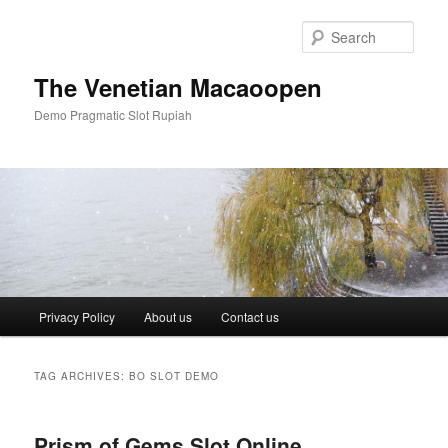
Skip
Skip
to
to
Sear
primary
secondary
content
content
The Venetian Macaoopen
Demo Pragmatic Slot Rupiah
Main
Privacy Policy
About us
Contact us
menu
TAG ARCHIVES:
BO SLOT DEMO
Prism of Gems Slot Online