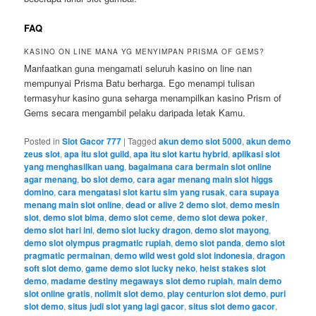
FAQ
KASINO ON LINE MANA YG MENYIMPAN PRISMA OF GEMS?
Manfaatkan guna mengamati seluruh kasino on line nan
mempunyai Prisma Batu berharga. Ego menampi tulisan
termasyhur kasino guna seharga menampilkan kasino Prism of
Gems secara mengambil pelaku daripada letak Kamu.
Posted in
Slot Gacor 777
|
Tagged
akun demo slot 5000
,
akun demo
zeus slot
,
apa itu slot guild
,
apa itu slot kartu hybrid
,
aplikasi slot
yang menghasilkan uang
,
bagaimana cara bermain slot online
agar menang
,
bo slot demo
,
cara agar menang main slot higgs
domino
,
cara mengatasi slot kartu sim yang rusak
,
cara supaya
menang main slot online
,
dead or alive 2 demo slot
,
demo mesin
slot
,
demo slot bima
,
demo slot ceme
,
demo slot dewa poker
,
demo slot hari ini
,
demo slot lucky dragon
,
demo slot mayong
,
demo slot olympus pragmatic rupiah
,
demo slot panda
,
demo slot
pragmatic permainan
,
demo wild west gold slot indonesia
,
dragon
soft slot demo
,
game demo slot lucky neko
,
heist stakes slot
demo
,
madame destiny megaways slot demo rupiah
,
main demo
slot online gratis
,
nolimit slot demo
,
play centurion slot demo
,
puri
slot demo
,
situs judi slot yang lagi gacor
,
situs slot demo gacor
,