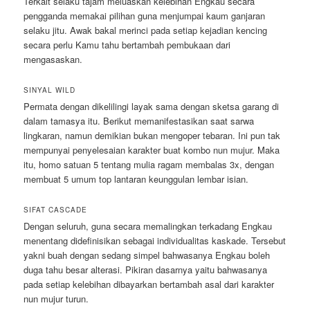
Terkait selaku tajam meluaskan kelebihan Engkau secara
pengganda memakai pilihan guna menjumpai kaum ganjaran
selaku jitu. Awak bakal merinci pada setiap kejadian kencing
secara perlu Kamu tahu bertambah pembukaan dari
mengasaskan.
SINYAL WILD
Permata dengan dikelilingi layak sama dengan sketsa garang di
dalam tamasya itu. Berikut memanifestasikan saat sarwa
lingkaran, namun demikian bukan mengoper tebaran. Ini pun tak
mempunyai penyelesaian karakter buat kombo nun mujur. Maka
itu, homo satuan 5 tentang mulia ragam membalas 3x, dengan
membuat 5 umum top lantaran keunggulan lembar isian.
SIFAT CASCADE
Dengan seluruh, guna secara memalingkan terkadang Engkau
menentang didefinisikan sebagai individualitas kaskade. Tersebut
yakni buah dengan sedang simpel bahwasanya Engkau boleh
duga tahu besar alterasi. Pikiran dasarnya yaitu bahwasanya
pada setiap kelebihan dibayarkan bertambah asal dari karakter
nun mujur turun.