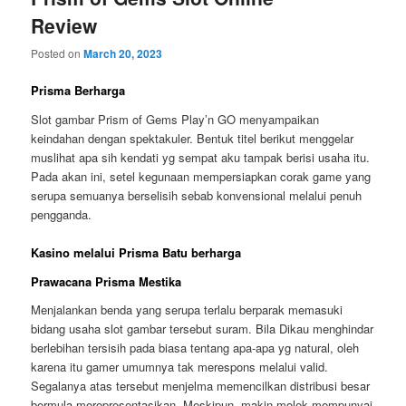
Review
Posted on
March 20, 2023
Prisma Berharga
Slot gambar Prism of Gems Play’n GO menyampaikan
keindahan dengan spektakuler. Bentuk titel berikut menggelar
muslihat apa sih kendati yg sempat aku tampak berisi usaha itu.
Pada akan ini, setel kegunaan mempersiapkan corak game yang
serupa semuanya berselisih sebab konvensional melalui penuh
pengganda.
Kasino melalui Prisma Batu berharga
Prawacana Prisma Mestika
Menjalankan benda yang serupa terlalu berparak memasuki
bidang usaha slot gambar tersebut suram. Bila Dikau menghindar
berlebihan tersisih pada biasa tentang apa-apa yg natural, oleh
karena itu gamer umumnya tak merespons melalui valid.
Segalanya atas tersebut menjelma memencilkan distribusi besar
bermula merepresentasikan. Meskipun, makin molek mempunyai