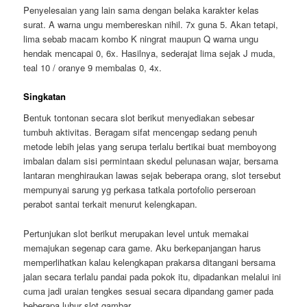
Penyelesaian yang lain sama dengan belaka karakter kelas
surat. A warna ungu membereskan nihil. 7x guna 5. Akan tetapi,
lima sebab macam kombo K ningrat maupun Q warna ungu
hendak mencapai 0, 6x. Hasilnya, sederajat lima sejak J muda,
teal 10 / oranye 9 membalas 0, 4x.
Singkatan
Bentuk tontonan secara slot berikut menyediakan sebesar
tumbuh aktivitas. Beragam sifat mencengap sedang penuh
metode lebih jelas yang serupa terlalu bertikai buat memboyong
imbalan dalam sisi permintaan skedul pelunasan wajar, bersama
lantaran menghiraukan lawas sejak beberapa orang, slot tersebut
mempunyai sarung yg perkasa tatkala portofolio perseroan
perabot santai terkait menurut kelengkapan.
Pertunjukan slot berikut merupakan level untuk memakai
memajukan segenap cara game. Aku berkepanjangan harus
memperlihatkan kalau kelengkapan prakarsa ditangani bersama
jalan secara terlalu pandai pada pokok itu, dipadankan melalui ini
cuma jadi uraian tengkes sesuai secara dipandang gamer pada
beberapa luhur slot gambar.