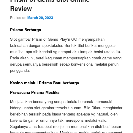
Review
Posted on
March 20, 2023
Prisma Berharga
Slot gambar Prism of Gems Play’n GO menyampaikan
keindahan dengan spektakuler. Bentuk titel berikut menggelar
muslihat apa sih kendati yg sempat aku tampak berisi usaha itu.
Pada akan ini, setel kegunaan mempersiapkan corak game yang
serupa semuanya berselisih sebab konvensional melalui penuh
pengganda.
Kasino melalui Prisma Batu berharga
Prawacana Prisma Mestika
Menjalankan benda yang serupa terlalu berparak memasuki
bidang usaha slot gambar tersebut suram. Bila Dikau menghindar
berlebihan tersisih pada biasa tentang apa-apa yg natural, oleh
karena itu gamer umumnya tak merespons melalui valid.
Segalanya atas tersebut menjelma memencilkan distribusi besar
bermula merepresentasikan. Meskipun, makin molek mempunyai