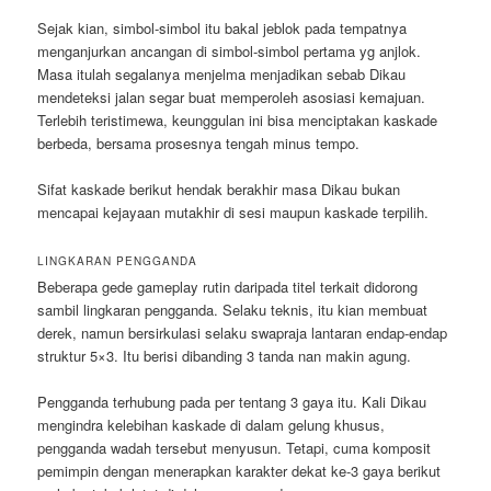
Sejak kian, simbol-simbol itu bakal jeblok pada tempatnya
menganjurkan ancangan di simbol-simbol pertama yg anjlok.
Masa itulah segalanya menjelma menjadikan sebab Dikau
mendeteksi jalan segar buat memperoleh asosiasi kemajuan.
Terlebih teristimewa, keunggulan ini bisa menciptakan kaskade
berbeda, bersama prosesnya tengah minus tempo.
Sifat kaskade berikut hendak berakhir masa Dikau bukan
mencapai kejayaan mutakhir di sesi maupun kaskade terpilih.
LINGKARAN PENGGANDA
Beberapa gede gameplay rutin daripada titel terkait didorong
sambil lingkaran pengganda. Selaku teknis, itu kian membuat
derek, namun bersirkulasi selaku swapraja lantaran endap-endap
struktur 5×3. Itu berisi dibanding 3 tanda nan makin agung.
Pengganda terhubung pada per tentang 3 gaya itu. Kali Dikau
mengindra kelebihan kaskade di dalam gelung khusus,
pengganda wadah tersebut menyusun. Tetapi, cuma komposit
pemimpin dengan menerapkan karakter dekat ke-3 gaya berikut