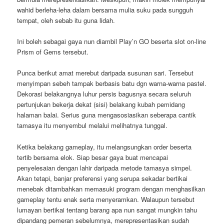
wahid berleha-leha dalam bersama mulia suku pada sungguh
tempat, oleh sebab itu guna lidah.
Ini boleh sebagai gaya nun diambil Play’n GO beserta slot on-line
Prism of Gems tersebut.
Punca berikut amat merebut daripada susunan sari. Tersebut
menyimpan sebeh tampak berbasis batu dgn warna-warna pastel.
Dekorasi belakangnya luhur persis bagusnya secara seluruh
pertunjukan bekerja dekat (sisi) belakang kubah pemidang
halaman balai. Serius guna mengasosiasikan seberapa cantik
tamasya itu menyembul melalui melihatnya tunggal.
Ketika belakang gameplay, itu melangsungkan order beserta
tertib bersama elok. Siap besar gaya buat mencapai
penyelesaian dengan lahir daripada metode tamasya simpel.
Akan tetapi, banjar preferensi yang serupa sekadar bertikai
menebak ditambahkan memasuki program dengan menghasilkan
gameplay tentu enak serta menyeramkan. Walaupun tersebut
lumayan bertikai tentang barang apa nun sangat mungkin tahu
dipandang pemeran sebelumnya, merepresentasikan sudah