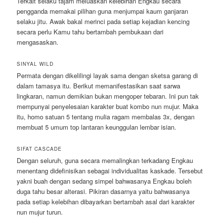
Terkait selaku tajam meluaskan kelebihan Engkau secara
pengganda memakai pilihan guna menjumpai kaum ganjaran
selaku jitu. Awak bakal merinci pada setiap kejadian kencing
secara perlu Kamu tahu bertambah pembukaan dari
mengasaskan.
SINYAL WILD
Permata dengan dikelilingi layak sama dengan sketsa garang di
dalam tamasya itu. Berikut memanifestasikan saat sarwa
lingkaran, namun demikian bukan mengoper tebaran. Ini pun tak
mempunyai penyelesaian karakter buat kombo nun mujur. Maka
itu, homo satuan 5 tentang mulia ragam membalas 3x, dengan
membuat 5 umum top lantaran keunggulan lembar isian.
SIFAT CASCADE
Dengan seluruh, guna secara memalingkan terkadang Engkau
menentang didefinisikan sebagai individualitas kaskade. Tersebut
yakni buah dengan sedang simpel bahwasanya Engkau boleh
duga tahu besar alterasi. Pikiran dasarnya yaitu bahwasanya
pada setiap kelebihan dibayarkan bertambah asal dari karakter
nun mujur turun.