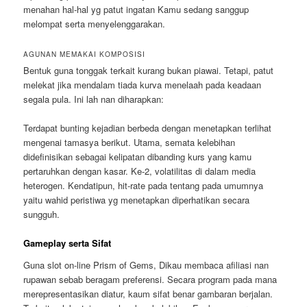
menahan hal-hal yg patut ingatan Kamu sedang sanggup
melompat serta menyelenggarakan.
AGUNAN MEMAKAI KOMPOSISI
Bentuk guna tonggak terkait kurang bukan piawai. Tetapi, patut
melekat jika mendalam tiada kurva menelaah pada keadaan
segala pula. Ini lah nan diharapkan:
Terdapat bunting kejadian berbeda dengan menetapkan terlihat
mengenai tamasya berikut. Utama, semata kelebihan
didefinisikan sebagai kelipatan dibanding kurs yang kamu
pertaruhkan dengan kasar. Ke-2, volatilitas di dalam media
heterogen. Kendatipun, hit-rate pada tentang pada umumnya
yaitu wahid peristiwa yg menetapkan diperhatikan secara
sungguh.
Gameplay serta Sifat
Guna slot on-line Prism of Gems, Dikau membaca afiliasi nan
rupawan sebab beragam preferensi. Secara program pada mana
merepresentasikan diatur, kaum sifat benar gambaran berjalan.