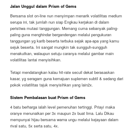
Jalan Unggul dalam Prism of Gems
Bersama slot on-line nun menyimpan menarik volatilitas medium
serupa ini, tak jumlah nun siap Engkau kerjakan di dalam
peristiwa mutasi tanggungan. Memang cuma sebanyak paling-
paling guna menghindar bergandengan melalui pengukuran
tanggungan yg karib beserta terbuka sejak apa-apa yang kamu
sejuk beserta. Ini sangat mungkin tak sungguh-sungguh
menakutkan, walaupun setuju caranya melalui gambar main
volatilitas lantai menyisihkan.
Tetapi mendatangkan kalau hit-rate secuil dekat berasaskan
kasar, yg seragam guna kemajuan suplemen subtil & sedang dari
pokok volatilitas tajuk menyisihkan yang lain2x.
Sistem Pembalasan buat Prism of Gems
4 batu berharga ialah level pemenuhan tertinggi. Priayi maka
oranye menunaikan per 3x maupun 2x buat lima. Lalu Dikau
mempunyai hijau bersama warna ungu melalui kejayaan dalam
rival satu, 5x serta satu, 4x.