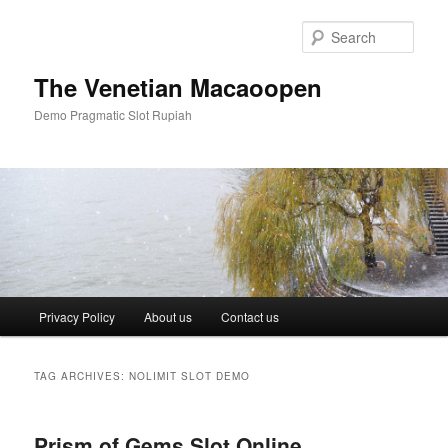
Skip
Skip
to
to
Sear
primary
secondary
content
content
The Venetian Macaoopen
Demo Pragmatic Slot Rupiah
Main
Privacy Policy
About us
Contact us
menu
TAG ARCHIVES:
NOLIMIT SLOT DEMO
Prism of Gems Slot Online