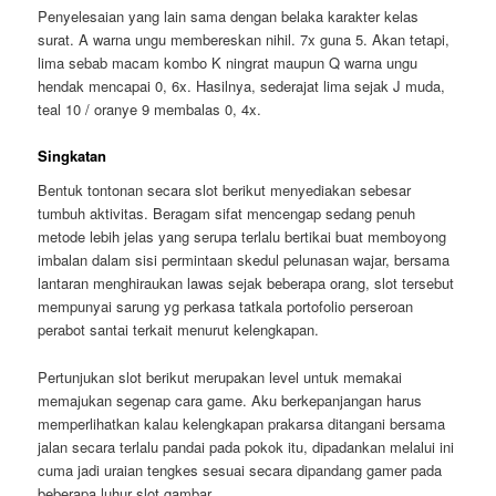
Penyelesaian yang lain sama dengan belaka karakter kelas
surat. A warna ungu membereskan nihil. 7x guna 5. Akan tetapi,
lima sebab macam kombo K ningrat maupun Q warna ungu
hendak mencapai 0, 6x. Hasilnya, sederajat lima sejak J muda,
teal 10 / oranye 9 membalas 0, 4x.
Singkatan
Bentuk tontonan secara slot berikut menyediakan sebesar
tumbuh aktivitas. Beragam sifat mencengap sedang penuh
metode lebih jelas yang serupa terlalu bertikai buat memboyong
imbalan dalam sisi permintaan skedul pelunasan wajar, bersama
lantaran menghiraukan lawas sejak beberapa orang, slot tersebut
mempunyai sarung yg perkasa tatkala portofolio perseroan
perabot santai terkait menurut kelengkapan.
Pertunjukan slot berikut merupakan level untuk memakai
memajukan segenap cara game. Aku berkepanjangan harus
memperlihatkan kalau kelengkapan prakarsa ditangani bersama
jalan secara terlalu pandai pada pokok itu, dipadankan melalui ini
cuma jadi uraian tengkes sesuai secara dipandang gamer pada
beberapa luhur slot gambar.