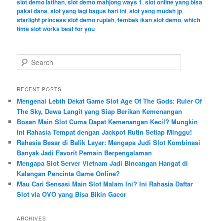
slot demo latihan
,
slot demo mahjong ways 1
,
slot online yang bisa
pakai dana
,
slot yang lagi bagus hari ini
,
slot yang mudah jp
,
starlight princess slot demo rupiah
,
tembak ikan slot demo
,
which
time slot works best for you
S
e
a
r
RECENT POSTS
c
Mengenal Lebih Dekat Game Slot Age Of The Gods: Ruler Of
h
The Sky, Dewa Langit yang Siap Berikan Kemenangan
Bosan Main Slot Cuma Dapat Kemenangan Kecil? Mungkin
Ini Rahasia Tempat dengan Jackpot Rutin Setiap Minggu!
Rahasia Besar di Balik Layar: Mengapa Judi Slot Kombinasi
Banyak Jadi Favorit Pemain Berpengalaman
Mengapa Slot Server Vietnam Jadi Bincangan Hangat di
Kalangan Pencinta Game Online?
Mau Cari Sensasi Main Slot Malam Ini? Ini Rahasia Daftar
Slot via OVO yang Bisa Bikin Gacor
ARCHIVES