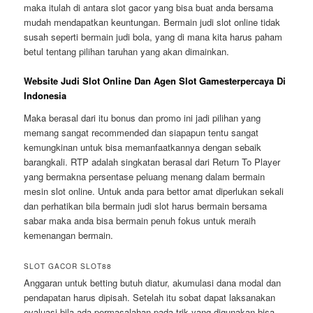
maka itulah di antara slot gacor yang bisa buat anda bersama
mudah mendapatkan keuntungan. Bermain judi slot online tidak
susah seperti bermain judi bola, yang di mana kita harus paham
betul tentang pilihan taruhan yang akan dimainkan.
Website Judi Slot Online Dan Agen Slot Gamesterpercaya Di
Indonesia
Maka berasal dari itu bonus dan promo ini jadi pilihan yang
memang sangat recommended dan siapapun tentu sangat
kemungkinan untuk bisa memanfaatkannya dengan sebaik
barangkali. RTP adalah singkatan berasal dari Return To Player
yang bermakna persentase peluang menang dalam bermain
mesin slot online. Untuk anda para bettor amat diperlukan sekali
dan perhatikan bila bermain judi slot harus bermain bersama
sabar maka anda bisa bermain penuh fokus untuk meraih
kemenangan bermain.
SLOT GACOR SLOT88
Anggaran untuk betting butuh diatur, akumulasi dana modal dan
pendapatan harus dipisah. Setelah itu sobat dapat laksanakan
evaluasi bila ada permasalahan pada trik yang digunakan bisa