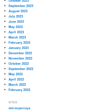
October 2023
September 2023
August 2023
July 2023
June 2023
May 2023
April 2023
March 2023
February 2023
January 2023
December 2022
November 2022
October 2022
September 2022
May 2022
April 2022
March 2022
February 2022
SITES
slot terpercaya