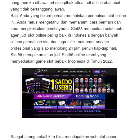
uang mereka dibawa lari oleh pihak situs judi online abal abal
yang tidak bertanggung jawab.
Bagi Anda yang belum pernah memainkan permainan slot online
ini, Anda harus mengetahui dan memahami cara bermain dan
cara mengkalkulasi pembayaran. Slot88 merupakan salah satu
agen judi slot online paling baik di Indonesia dengan banyak
pilihan permainan slot dan juga miliki customer service
profesional yang siap menolong 24 jam penuh tiap-tiap hari.
Slot88 merupakan situs judi Slot88 online resmi yang
menyediakan game slot terbaik Indonesia di Tahun 2022.
Sangat jarang sekali kita bisa mendapatkan web slot gacor