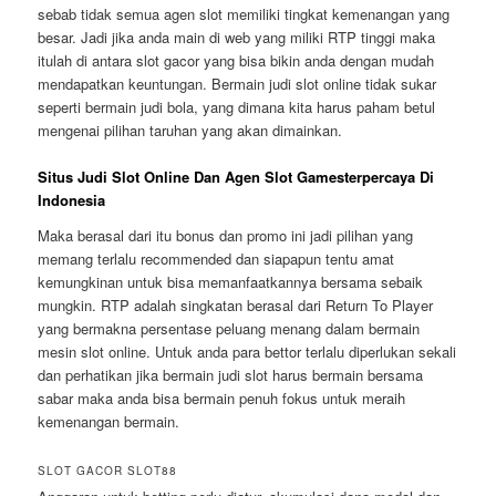
sebab tidak semua agen slot memiliki tingkat kemenangan yang
besar. Jadi jika anda main di web yang miliki RTP tinggi maka
itulah di antara slot gacor yang bisa bikin anda dengan mudah
mendapatkan keuntungan. Bermain judi slot online tidak sukar
seperti bermain judi bola, yang dimana kita harus paham betul
mengenai pilihan taruhan yang akan dimainkan.
Situs Judi Slot Online Dan Agen Slot Gamesterpercaya Di
Indonesia
Maka berasal dari itu bonus dan promo ini jadi pilihan yang
memang terlalu recommended dan siapapun tentu amat
kemungkinan untuk bisa memanfaatkannya bersama sebaik
mungkin. RTP adalah singkatan berasal dari Return To Player
yang bermakna persentase peluang menang dalam bermain
mesin slot online. Untuk anda para bettor terlalu diperlukan sekali
dan perhatikan jika bermain judi slot harus bermain bersama
sabar maka anda bisa bermain penuh fokus untuk meraih
kemenangan bermain.
SLOT GACOR SLOT88