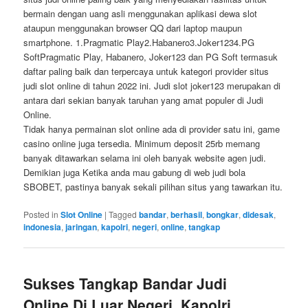
bermain dengan uang asli menggunakan aplikasi dewa slot
ataupun menggunakan browser QQ dari laptop maupun
smartphone. 1.Pragmatic Play2.Habanero3.Joker1234.PG
SoftPragmatic Play, Habanero, Joker123 dan PG Soft termasuk
daftar paling baik dan terpercaya untuk kategori provider situs
judi slot online di tahun 2022 ini. Judi slot joker123 merupakan di
antara dari sekian banyak taruhan yang amat populer di Judi
Online.
Tidak hanya permainan slot online ada di provider satu ini, game
casino online juga tersedia. Minimum deposit 25rb memang
banyak ditawarkan selama ini oleh banyak website agen judi.
Demikian juga Ketika anda mau gabung di web judi bola
SBOBET, pastinya banyak sekali pilihan situs yang tawarkan itu.
Posted in
Slot Online
|
Tagged
bandar
,
berhasil
,
bongkar
,
didesak
,
indonesia
,
jaringan
,
kapolri
,
negeri
,
online
,
tangkap
Sukses Tangkap Bandar Judi
Online Di Luar Negeri, Kapolri