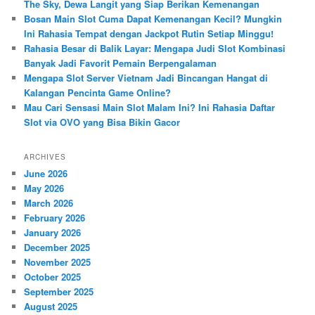
The Sky, Dewa Langit yang Siap Berikan Kemenangan
Bosan Main Slot Cuma Dapat Kemenangan Kecil? Mungkin
Ini Rahasia Tempat dengan Jackpot Rutin Setiap Minggu!
Rahasia Besar di Balik Layar: Mengapa Judi Slot Kombinasi
Banyak Jadi Favorit Pemain Berpengalaman
Mengapa Slot Server Vietnam Jadi Bincangan Hangat di
Kalangan Pencinta Game Online?
Mau Cari Sensasi Main Slot Malam Ini? Ini Rahasia Daftar
Slot via OVO yang Bisa Bikin Gacor
ARCHIVES
June 2026
May 2026
March 2026
February 2026
January 2026
December 2025
November 2025
October 2025
September 2025
August 2025