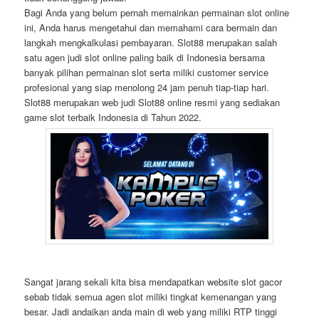
Bagi Anda yang belum pernah memainkan permainan slot online
ini, Anda harus mengetahui dan memahami cara bermain dan
langkah mengkalkulasi pembayaran. Slot88 merupakan salah
satu agen judi slot online paling baik di Indonesia bersama
banyak pilihan permainan slot serta miliki customer service
profesional yang siap menolong 24 jam penuh tiap-tiap hari.
Slot88 merupakan web judi Slot88 online resmi yang sediakan
game slot terbaik Indonesia di Tahun 2022.
Sangat jarang sekali kita bisa mendapatkan website slot gacor
sebab tidak semua agen slot miliki tingkat kemenangan yang
besar. Jadi andaikan anda main di web yang miliki RTP tinggi