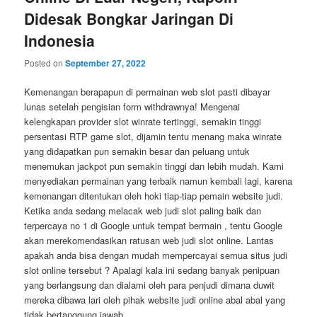
Didesak Bongkar Jaringan Di
Indonesia
Posted on
September 27, 2022
Kemenangan berapapun di permainan web slot pasti dibayar
lunas setelah pengisian form withdrawnya! Mengenai
kelengkapan provider slot winrate tertinggi, semakin tinggi
persentasi RTP game slot, dijamin tentu menang maka winrate
yang didapatkan pun semakin besar dan peluang untuk
menemukan jackpot pun semakin tinggi dan lebih mudah. Kami
menyediakan permainan yang terbaik namun kembali lagi, karena
kemenangan ditentukan oleh hoki tiap-tiap pemain website judi.
Ketika anda sedang melacak web judi slot paling baik dan
terpercaya no 1 di Google untuk tempat bermain , tentu Google
akan merekomendasikan ratusan web judi slot online. Lantas
apakah anda bisa dengan mudah mempercayai semua situs judi
slot online tersebut ? Apalagi kala ini sedang banyak penipuan
yang berlangsung dan dialami oleh para penjudi dimana duwit
mereka dibawa lari oleh pihak website judi online abal abal yang
tidak bertanggung jawab.