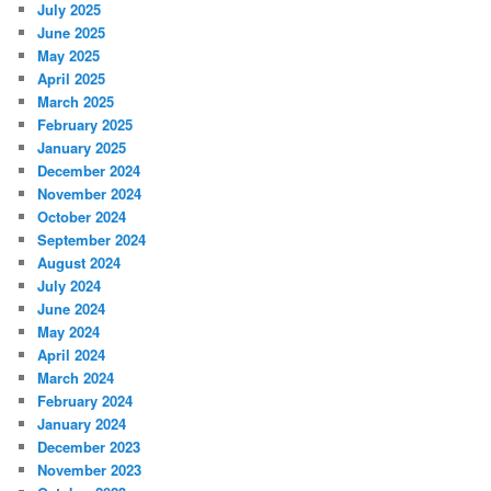
July 2025
June 2025
May 2025
April 2025
March 2025
February 2025
January 2025
December 2024
November 2024
October 2024
September 2024
August 2024
July 2024
June 2024
May 2024
April 2024
March 2024
February 2024
January 2024
December 2023
November 2023