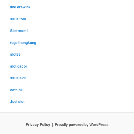
live draw hk
situs toto
Slot resmi
togel hongkong
slot88
slot gacor
situs slot
data hk
Judi slot
Privacy Policy
Proudly powered by WordPress