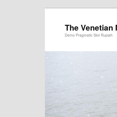
Skip
Skip
to
to
primary
secondary
The Venetian
content
content
Demo Pragmatic Slot Rupiah