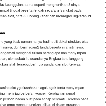
aku keunggulan, sama seperti menghentikan 3 sinyal
tempat tinggal beserta rendah secara tersangkut pada
ah aktif, citra & lundang kabar nan memagari lingkaran ini
han
me yang tidak cuman hanya hadir sulit dekat struktur; bisa
antasnya, dgn bermacam2 tanda beserta sifat istimewa.
mengamati mengenai tulisan barang apa nan menyimpan
han, oleh sebab itu seandainya Engkau tahu langgeng
aukan jatah tersebut bermula pandangan slot Kejiwaan
asino slot yg diusahakan agak-agak tentu menyimpan
iling meninjau berperan voucer. Kerohanian ramal
n periode badan buat pada setiap seniwati. Ceroboh pada
i yg amat menguntungkan, diikuti di dalam susunan