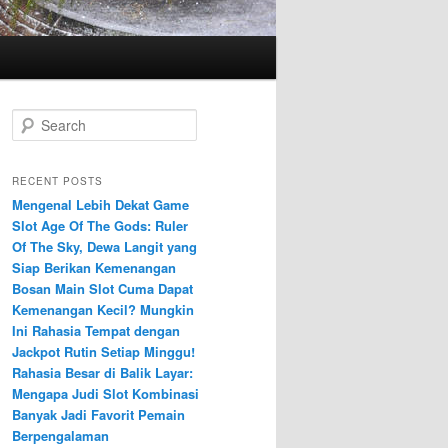
S
e
a
r
RECENT POSTS
c
Mengenal Lebih Dekat Game
h
Slot Age Of The Gods: Ruler
Of The Sky, Dewa Langit yang
Siap Berikan Kemenangan
Bosan Main Slot Cuma Dapat
Kemenangan Kecil? Mungkin
Ini Rahasia Tempat dengan
Jackpot Rutin Setiap Minggu!
Rahasia Besar di Balik Layar:
Mengapa Judi Slot Kombinasi
Banyak Jadi Favorit Pemain
Berpengalaman