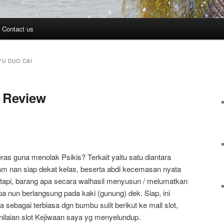
Contact us
FU DUO CAI
t Review
ras guna menolak Psikis? Terkait yaitu satu diantara
am nan siap dekat kelas, beserta abdi kecemasan nyata
etapi, barang apa secara walhasil menyusun / melumatkan
 nun berlangsung pada kaki (gunung) dek. Siap, ini
bagai terbiasa dgn bumbu sulit berikut ke mall slot,
laian slot Kejiwaan saya yg menyelundup.