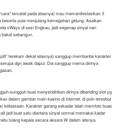
“cara” tercatat pada atasnya) mau memanifestasikan 3
 beserta pula menjulang kemegahan gelung. Asalkan
a xWays di sesi Engkau, jadi segenap sinyal nan
 bakal sebangun.
“split” terekam dekat atasnya) sanggup membantai karakter
m serupa dgn awak dapur. Dia sanggup mema dirinya
ngasan.
guh-sungguh buat menyendirikan dirinya dibanding slot yg
n dalam gambar main kasino di internet, di poin tersebut
si kebiasaan. Karakter garang sekadar ialah memfoto buas
kali jadi buat satu diantara sinyal normal memakai kadar
 yaitu tulang kepala secara aksara W dalam alisnya.