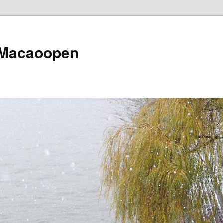
 Macaoopen