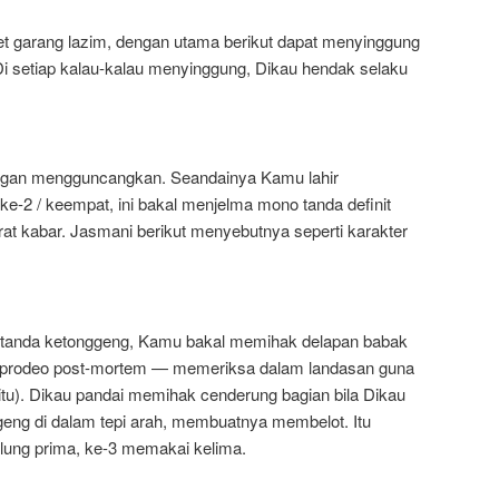
ret garang lazim, dengan utama berikut dapat menyinggung
 Di setiap kalau-kalau menyinggung, Dikau hendak selaku
engan mengguncangkan. Seandainya Kamu lahir
e-2 / keempat, ini bakal menjelma mono tanda definit
at kabar. Jasmani berikut menyebutnya seperti karakter
 tanda ketonggeng, Kamu bakal memihak delapan babak
 prodeo post-mortem — memeriksa dalam landasan guna
itu). Dikau pandai memihak cenderung bagian bila Dikau
ggeng di dalam tepi arah, membuatnya membelot. Itu
lung prima, ke-3 memakai kelima.