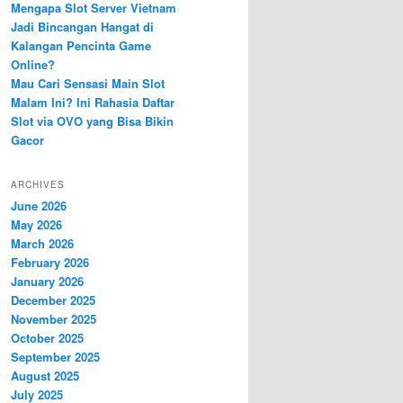
Mengapa Slot Server Vietnam
Jadi Bincangan Hangat di
Kalangan Pencinta Game
Online?
Mau Cari Sensasi Main Slot
Malam Ini? Ini Rahasia Daftar
Slot via OVO yang Bisa Bikin
Gacor
ARCHIVES
June 2026
May 2026
March 2026
February 2026
January 2026
December 2025
November 2025
October 2025
September 2025
August 2025
July 2025