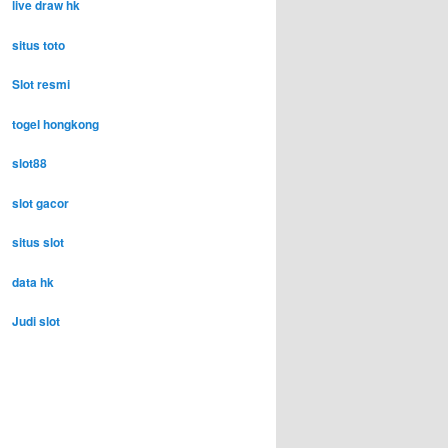
live draw hk
situs toto
Slot resmi
togel hongkong
slot88
slot gacor
situs slot
data hk
Judi slot