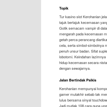
Topik
Tur kasino slot Kerohanian je
tajuk bertajuk kecemasan yang 
Gotik semacam vampir di dala
mengarah pada kecemasan men
getah perca perancang diartik
cela, serta simbol-simbolnya
penuh unsur badan. Sifat supl
lobotomi. Keindahan lazimny
hidup kecemasan secara nista
dengan sewajarnya.
Jalan Bertindak Psikis
Kerohanian mempunyai kompos
gamer mutakhir sebab tak men
lulus bersama sinyal touchdow
Jadi mutlak 108 cara guna ung