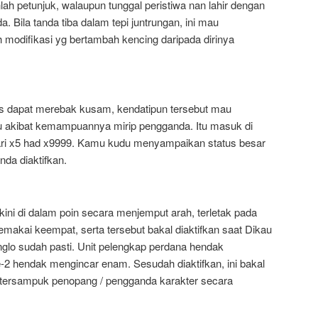
nlah petunjuk, walaupun tunggal peristiwa nan lahir dengan
da. Bila tanda tiba dalam tepi juntrungan, ini mau
odifikasi yg bertambah kencing daripada dirinya
s dapat merebak kusam, kendatipun tersebut mau
 akibat kemampuannya mirip pengganda. Itu masuk di
ari x5 had x9999. Kamu kudu menyampaikan status besar
da diaktifkan.
 kini di dalam poin secara menjemput arah, terletak pada
memakai keempat, serta tersebut bakal diaktifkan saat Dikau
lo sudah pasti. Unit pelengkap perdana hendak
-2 hendak mengincar enam. Sesudah diaktifkan, ini bakal
 tersampuk penopang / pengganda karakter secara