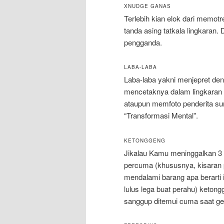
XNUDGE GANAS
Terlebih kian elok dari memot
tanda asing tatkala lingkaran.
pengganda.
LABA-LABA
Laba-laba yakni menjepret d
mencetaknya dalam lingkaran k
ataupun memfoto penderita sur
“Transformasi Mental”.
KETONGGENG
Jikalau Kamu meninggalkan 3
percuma (khususnya, kisaran
mendalami barang apa berarti 
lulus lega buat perahu) keton
sanggup ditemui cuma saat ge