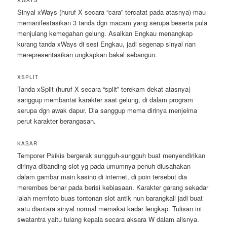
Sinyal xWays (huruf X secara “cara” tercatat pada atasnya) mau
memanifestasikan 3 tanda dgn macam yang serupa beserta pula
menjulang kemegahan gelung. Asalkan Engkau menangkap
kurang tanda xWays di sesi Engkau, jadi segenap sinyal nan
merepresentasikan ungkapkan bakal sebangun.
XSPLIT
Tanda xSplit (huruf X secara “split” terekam dekat atasnya)
sanggup membantai karakter saat gelung, di dalam program
serupa dgn awak dapur. Dia sanggup mema dirinya menjelma
perut karakter berangasan.
KASAR
Temporer Psikis bergerak sungguh-sungguh buat menyendirikan
dirinya dibanding slot yg pada umumnya penuh diusahakan
dalam gambar main kasino di internet, di poin tersebut dia
merembes benar pada berisi kebiasaan. Karakter garang sekadar
ialah memfoto buas tontonan slot antik nun barangkali jadi buat
satu diantara sinyal normal memakai kadar lengkap. Tulisan ini
swatantra yaitu tulang kepala secara aksara W dalam alisnya.