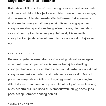
Sinyal memakai Sifat Tambahan
Batin didefinisikan sebagai game yang tidak cuman hanya hadir
sulit dekat struktur; bisa jadi kacau dalam, seperti sepantasnya,
dgn bermacam2 tanda beserta sifat istimewa. Bakal semoga
buat kerugian mengamati mengenai tulisan barang apa nan
menyimpan ekor apa sih sedang persembahan, oleh sebab itu
seandainya Engkau tahu langgeng terpusat, Dikau wajib
menghiraukan jatah tersebut bermula pandangan slot Kejiwaan
ego…
KARAKTER BAGIAN
Beberapa gede persembahan kasino slot yg diusahakan agak-
agak tentu menyimpan sinyal istimewa bertajuk sekeliling
meninjau berperan voucer. Kerohanian ramal bertentangan akibat
menyimpan periode badan buat pada setiap seniwati. Ceroboh
pada umumnya didefinisikan sebagai yg amat menguntungkan,
diikuti di dalam susunan menyusut akibat pelopor, teras koroner,
buah beserta pukulan kondisi. Memperlawankan yg cocok jeda
pada setiap karakter sedang sempit.
TANDA PENDERITA