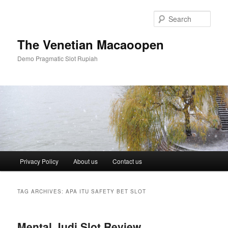
Skip
Skip
to
to
Sear
primary
secondary
content
content
The Venetian Macaoopen
Demo Pragmatic Slot Rupiah
Main
Privacy Policy
About us
Contact us
menu
TAG ARCHIVES:
APA ITU SAFETY BET SLOT
Mental Judi Slot Review