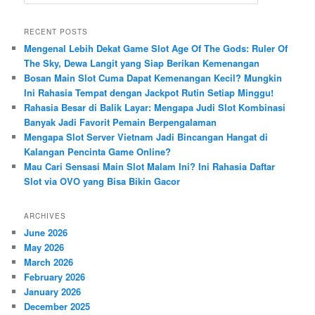
e
a
r
RECENT POSTS
c
Mengenal Lebih Dekat Game Slot Age Of The Gods: Ruler Of
h
The Sky, Dewa Langit yang Siap Berikan Kemenangan
Bosan Main Slot Cuma Dapat Kemenangan Kecil? Mungkin
Ini Rahasia Tempat dengan Jackpot Rutin Setiap Minggu!
Rahasia Besar di Balik Layar: Mengapa Judi Slot Kombinasi
Banyak Jadi Favorit Pemain Berpengalaman
Mengapa Slot Server Vietnam Jadi Bincangan Hangat di
Kalangan Pencinta Game Online?
Mau Cari Sensasi Main Slot Malam Ini? Ini Rahasia Daftar
Slot via OVO yang Bisa Bikin Gacor
ARCHIVES
June 2026
May 2026
March 2026
February 2026
January 2026
December 2025