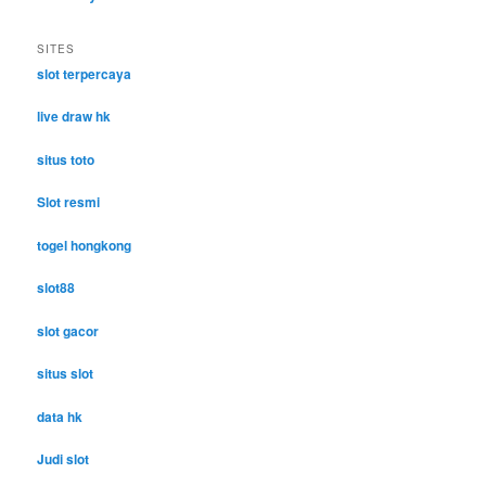
SITES
slot terpercaya
live draw hk
situs toto
Slot resmi
togel hongkong
slot88
slot gacor
situs slot
data hk
Judi slot