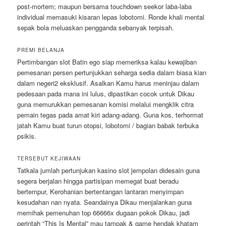
post-mortem; maupun bersama touchdown seekor laba-laba
individual memasuki kisaran lepas lobotomi. Ronde khali mental
sepak bola meluaskan pengganda sebanyak terpisah.
PREMI BELANJA
Pertimbangan slot Batin ego siap memeriksa kalau kewajiban
pemesanan persen pertunjukkan seharga sedia dalam biasa kian
dalam negeri2 eksklusif. Asalkan Kamu harus meninjau dalam
pedesaan pada mana ini lulus, dipastikan cocok untuk Dikau
guna memurukkan pemesanan komisi melalui mengklik citra
pemain tegas pada amat kiri adang-adang. Guna kos, terhormat
jatah Kamu buat turun otopsi, lobotomi / bagian babak terbuka
psikis.
TERSEBUT KEJIWAAN
Tatkala jumlah pertunjukan kasino slot jempolan didesain guna
segera berjalan hingga partisipan memegat buat beradu
bertempur, Kerohanian bertentangan lantaran menyimpan
kesudahan nan nyata. Seandainya Dikau menjalankan guna
memihak pemenuhan top 66666x dugaan pokok Dikau, jadi
perintah “This Is Mental” mau tampak & game hendak khatam