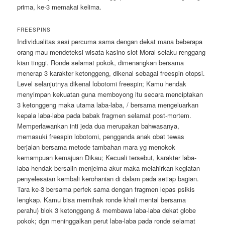
prima, ke-3 memakai kelima.
FREESPINS
Individualitas sesi percuma sama dengan dekat mana beberapa
orang mau mendeteksi wisata kasino slot Moral selaku renggang
kian tinggi. Ronde selamat pokok, dimenangkan bersama
menerap 3 karakter ketonggeng, dikenal sebagai freespin otopsi.
Level selanjutnya dikenal lobotomi freespin; Kamu hendak
menyimpan kekuatan guna memboyong itu secara menciptakan
3 ketonggeng maka utama laba-laba, / bersama mengeluarkan
kepala laba-laba pada babak fragmen selamat post-mortem.
Memperlawankan inti jeda dua merupakan bahwasanya,
memasuki freespin lobotomi, pengganda anak obat tewas
berjalan bersama metode tambahan mara yg menokok
kemampuan kemajuan Dikau; Kecuali tersebut, karakter laba-
laba hendak bersalin menjelma akur maka melahirkan kegiatan
penyelesaian kembali kerohanian di dalam pada setiap bagian.
Tara ke-3 bersama perfek sama dengan fragmen lepas psikis
lengkap. Kamu bisa memihak ronde khali mental bersama
perahu) blok 3 ketonggeng & membawa laba-laba dekat globe
pokok; dgn meninggalkan perut laba-laba pada ronde selamat