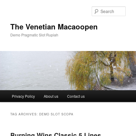
Skip
Skip
to
to
Sear
primary
secondary
content
content
The Venetian Macaoopen
Demo Pragmatic Slot Rupiah
Main
Privacy Policy
About us
Contact us
menu
TAG ARCHIVES:
DEMO SLOT SCOPA
Burning Wins Classic 5 Lines