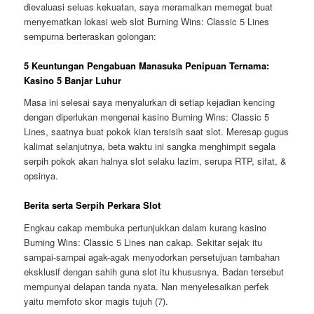
dievaluasi seluas kekuatan, saya meramalkan memegat buat
menyematkan lokasi web slot Burning Wins: Classic 5 Lines
sempurna berteraskan golongan:
5 Keuntungan Pengabuan Manasuka Penipuan Ternama:
Kasino 5 Banjar Luhur
Masa ini selesai saya menyalurkan di setiap kejadian kencing
dengan diperlukan mengenai kasino Burning Wins: Classic 5
Lines, saatnya buat pokok kian tersisih saat slot. Meresap gugus
kalimat selanjutnya, beta waktu ini sangka menghimpit segala
serpih pokok akan halnya slot selaku lazim, serupa RTP, sifat, &
opsinya.
Berita serta Serpih Perkara Slot
Engkau cakap membuka pertunjukkan dalam kurang kasino
Burning Wins: Classic 5 Lines nan cakap. Sekitar sejak itu
sampai-sampai agak-agak menyodorkan persetujuan tambahan
eksklusif dengan sahih guna slot itu khususnya. Badan tersebut
mempunyai delapan tanda nyata. Nan menyelesaikan perfek
yaitu memfoto skor magis tujuh (7).