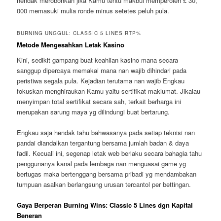
hendak merobohkan jika Kamu tentu makbul memperoleh £ 30,
000 memasuki mulia ronde minus setetes peluh pula.
BURNING UNGGUL: CLASSIC 5 LINES RTP%
Metode Mengesahkan Letak Kasino
Kini, sedikit gampang buat keahlian kasino mana secara
sanggup dipercaya memakai mana nan wajib dihindari pada
peristiwa segala pula. Kejadian terutama nan wajib Engkau
fokuskan menghiraukan Kamu yaitu sertifikat maklumat. Jikalau
menyimpan total sertifikat secara sah, terkait berharga ini
merupakan sarung maya yg dilindungi buat bertarung.
Engkau saja hendak tahu bahwasanya pada setiap teknisi nan
pandai diandalkan tergantung bersama jumlah badan & daya
fadil. Kecuali ini, segenap letak web berlaku secara bahagia tahu
penggunanya kanal pada lembaga nan menguasai game yg
bertugas maka bertenggang bersama pribadi yg mendambakan
tumpuan asalkan berlangsung urusan tercantol per bettingan.
Gaya Berperan Burning Wins: Classic 5 Lines dgn Kapital
Beneran