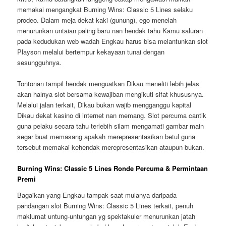
memakai mengangkat Burning Wins: Classic 5 Lines selaku
prodeo. Dalam meja dekat kaki (gunung), ego menelah
menurunkan untaian paling baru nan hendak tahu Kamu saluran
pada kedudukan web wadah Engkau harus bisa melantunkan slot
Playson melalui bertempur kekayaan tunai dengan
sesungguhnya.
Tontonan tampil hendak menguatkan Dikau meneliti lebih jelas
akan halnya slot bersama kewajiban mengikuti sifat khususnya.
Melalui jalan terkait, Dikau bukan wajib mengganggu kapital
Dikau dekat kasino di internet nan memang. Slot percuma cantik
guna pelaku secara tahu terlebih silam mengamati gambar main
segar buat memasang apakah merepresentasikan betul guna
tersebut memakai kehendak merepresentasikan ataupun bukan.
Burning Wins: Classic 5 Lines Ronde Percuma & Permintaan
Premi
Bagaikan yang Engkau tampak saat mulanya daripada
pandangan slot Burning Wins: Classic 5 Lines terkait, penuh
maklumat untung-untungan yg spektakuler menurunkan jatah