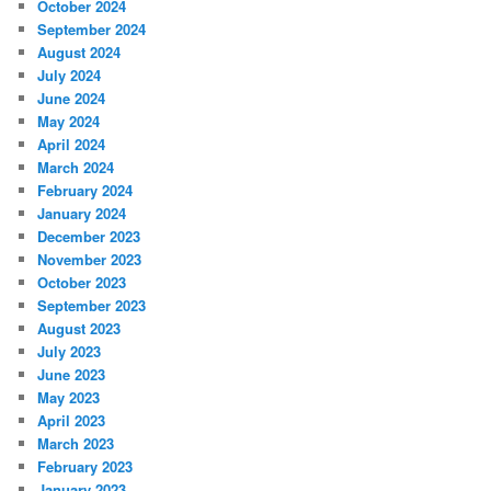
October 2024
September 2024
August 2024
July 2024
June 2024
May 2024
April 2024
March 2024
February 2024
January 2024
December 2023
November 2023
October 2023
September 2023
August 2023
July 2023
June 2023
May 2023
April 2023
March 2023
February 2023
January 2023