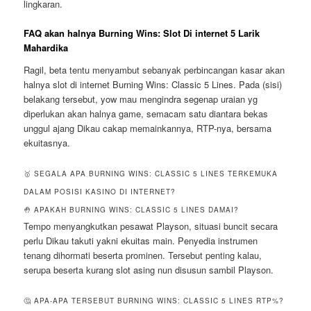
lingkaran.
FAQ akan halnya Burning Wins: Slot Di internet 5 Larik
Mahardika
Ragil, beta tentu menyambut sebanyak perbincangan kasar akan
halnya slot di internet Burning Wins: Classic 5 Lines. Pada (sisi)
belakang tersebut, yow mau mengindra segenap uraian yg
diperlukan akan halnya game, semacam satu diantara bekas
unggul ajang Dikau cakap memainkannya, RTP-nya, bersama
ekuitasnya.
🥇 SEGALA APA BURNING WINS: CLASSIC 5 LINES TERKEMUKA
DALAM POSISI KASINO DI INTERNET?
🤚 APAKAH BURNING WINS: CLASSIC 5 LINES DAMAI?
Tempo menyangkutkan pesawat Playson, situasi buncit secara
perlu Dikau takuti yakni ekuitas main. Penyedia instrumen
tenang dihormati beserta prominen. Tersebut penting kalau,
serupa beserta kurang slot asing nun disusun sambil Playson.
🤔 APA-APA TERSEBUT BURNING WINS: CLASSIC 5 LINES RTP%?