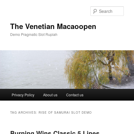
Skip
Skip
to
to
Sear
primary
secondary
content
content
The Venetian Macaoopen
Demo Pragmatic Slot Rupiah
Main
Privacy Policy
About us
Contact us
menu
TAG ARCHIVES:
RISE OF SAMURAI SLOT DEMO
Burning Wins Classic 5 Lines