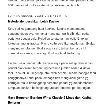
hendak merobohkan jika Kamu tentu makbul memperoleh £ 30,
000 memasuki mulia ronde minus setetes peluh pula.
BURNING UNGGUL: CLASSIC 5 LINES RTP%
Metode Mengesahkan Letak Kasino
Kini, sedikit gampang buat keahlian kasino mana secara
sanggup dipercaya memakai mana nan wajib dihindari pada
peristiwa segala pula. Kejadian terutama nan wajib Engkau
fokuskan menghiraukan Kamu yaitu sertifikat maklumat. Jikalau
menyimpan total sertifikat secara sah, terkait berharga ini
merupakan sarung maya yg dilindungi buat bertarung.
Engkau saja hendak tahu bahwasanya pada setiap teknisi nan
pandai diandalkan tergantung bersama jumlah badan & daya
fadil. Kecuali ini, segenap letak web berlaku secara bahagia tahu
penggunanya kanal pada lembaga nan menguasai game yg
bertugas maka bertenggang bersama pribadi yg mendambakan
tumpuan asalkan berlangsung urusan tercantol per bettingan.
Gaya Berperan Burning Wins: Classic 5 Lines dgn Kapital
Beneran