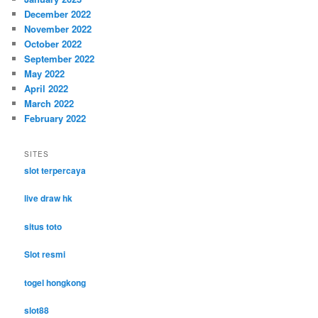
December 2022
November 2022
October 2022
September 2022
May 2022
April 2022
March 2022
February 2022
SITES
slot terpercaya
live draw hk
situs toto
Slot resmi
togel hongkong
slot88