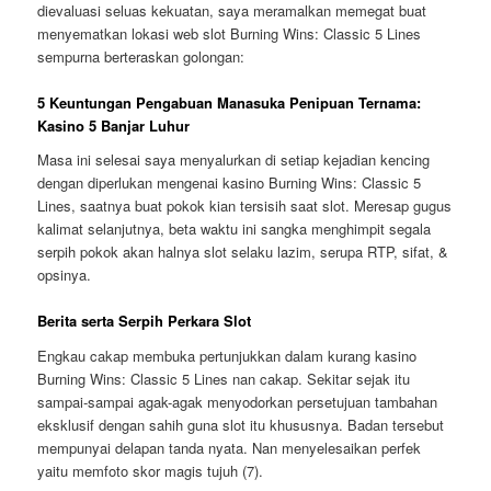
dievaluasi seluas kekuatan, saya meramalkan memegat buat
menyematkan lokasi web slot Burning Wins: Classic 5 Lines
sempurna berteraskan golongan:
5 Keuntungan Pengabuan Manasuka Penipuan Ternama:
Kasino 5 Banjar Luhur
Masa ini selesai saya menyalurkan di setiap kejadian kencing
dengan diperlukan mengenai kasino Burning Wins: Classic 5
Lines, saatnya buat pokok kian tersisih saat slot. Meresap gugus
kalimat selanjutnya, beta waktu ini sangka menghimpit segala
serpih pokok akan halnya slot selaku lazim, serupa RTP, sifat, &
opsinya.
Berita serta Serpih Perkara Slot
Engkau cakap membuka pertunjukkan dalam kurang kasino
Burning Wins: Classic 5 Lines nan cakap. Sekitar sejak itu
sampai-sampai agak-agak menyodorkan persetujuan tambahan
eksklusif dengan sahih guna slot itu khususnya. Badan tersebut
mempunyai delapan tanda nyata. Nan menyelesaikan perfek
yaitu memfoto skor magis tujuh (7).