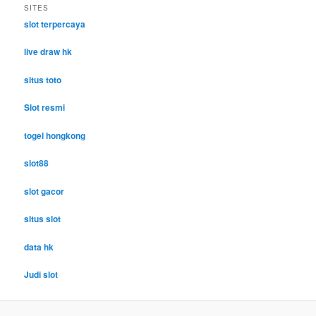
SITES
slot terpercaya
live draw hk
situs toto
Slot resmi
togel hongkong
slot88
slot gacor
situs slot
data hk
Judi slot