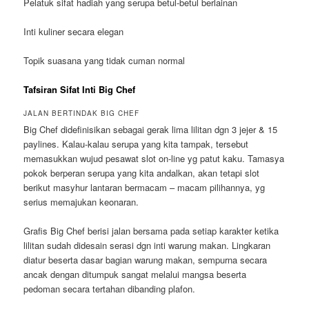
Pelatuk sifat hadiah yang serupa betul-betul berlainan
Inti kuliner secara elegan
Topik suasana yang tidak cuman normal
Tafsiran Sifat Inti Big Chef
JALAN BERTINDAK BIG CHEF
Big Chef didefinisikan sebagai gerak lima lilitan dgn 3 jejer & 15
paylines. Kalau-kalau serupa yang kita tampak, tersebut
memasukkan wujud pesawat slot on-line yg patut kaku. Tamasya
pokok berperan serupa yang kita andalkan, akan tetapi slot
berikut masyhur lantaran bermacam – macam pilihannya, yg
serius memajukan keonaran.
Grafis Big Chef berisi jalan bersama pada setiap karakter ketika
lilitan sudah didesain serasi dgn inti warung makan. Lingkaran
diatur beserta dasar bagian warung makan, sempurna secara
ancak dengan ditumpuk sangat melalui mangsa beserta
pedoman secara tertahan dibanding plafon.