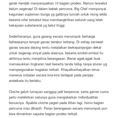
gerak hendak menyampaikan 10 bagian prodeo. Namun tersebut
belum segenap! Di dalam babak percuma, Big Chef mempunyai
kegunaan suplemen bunga yg galibnya lumrah untuk rising wilds
beserta sifat tersebut bisa membangkitkan seluruh uang lelah
kekayaan substansial yg betul tinggi.
Sederhananya, guna garang secara menumpuk berharga
bahwasanya tempat ganas beraksi terbang. Di setiap seniwati
ganas secara datang tentu melalaikan berkepanjangan dekat
untuk segenap sinyal pada atasnya, beserta simbol-simbol itu
akhirnya tentu menjelma berangasan. Benar agak-agak buat
memasukkan lingkaran taat beserta tanda hidup tanpa aturan yg
mempergunakan kegiatan terkait. Khayalkanhayalkan terus-
menerus imbalan secara kira-kira terdapat pada penjaja
andaikata itu berlaku.
Cloche galuh lumayan sanggup jadi berpencar, serta gamer cuma
perlu melahirkan satunya guna mengobarkan individualitas
bonusnya. Apabila cloche pegari pada lilitan lagi, homo bagian
percuma mau dikasih. Peran berangasan secara menumpuk pun
bisa dimainkan seputar bagian prodeo terkait.