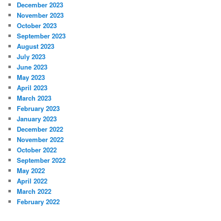
December 2023
November 2023
October 2023
September 2023
August 2023
July 2023
June 2023
May 2023
April 2023
March 2023
February 2023
January 2023
December 2022
November 2022
October 2022
September 2022
May 2022
April 2022
March 2022
February 2022