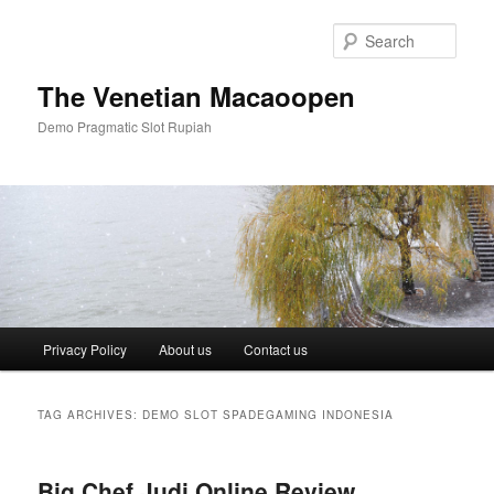
Skip
Skip
to
to
Sear
primary
secondary
content
content
The Venetian Macaoopen
Demo Pragmatic Slot Rupiah
Main
Privacy Policy
About us
Contact us
menu
TAG ARCHIVES:
DEMO SLOT SPADEGAMING INDONESIA
Big Chef Judi Online Review