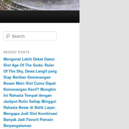
S
e
a
r
RECENT POSTS
c
Mengenal Lebih Dekat Game
h
Slot Age Of The Gods: Ruler
Of The Sky, Dewa Langit yang
Siap Berikan Kemenangan
Bosan Main Slot Cuma Dapat
Kemenangan Kecil? Mungkin
Ini Rahasia Tempat dengan
Jackpot Rutin Setiap Minggu!
Rahasia Besar di Balik Layar:
Mengapa Judi Slot Kombinasi
Banyak Jadi Favorit Pemain
Berpengalaman