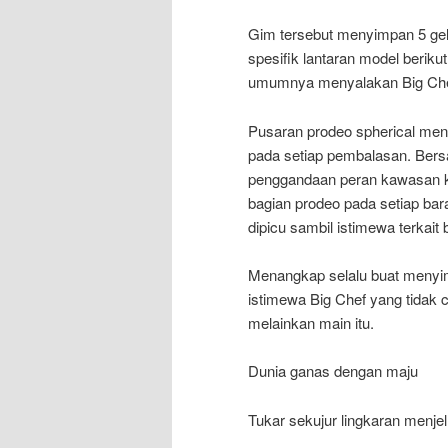
Gim tersebut menyimpan 5 gel
spesifik lantaran model beriku
umumnya menyalakan Big Chef,
Pusaran prodeo spherical me
pada setiap pembalasan. Bers
penggandaan peran kawasan k
bagian prodeo pada setiap baran
dipicu sambil istimewa terkait
Menangkap selalu buat menyima
istimewa Big Chef yang tidak
melainkan main itu.
Dunia ganas dengan maju
Tukar sekujur lingkaran menj