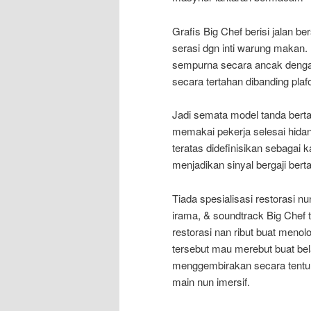
Grafis Big Chef berisi jalan be
serasi dgn inti warung makan.
sempurna secara ancak denga
secara tertahan dibanding plaf
Jadi semata model tanda berta
memakai pekerja selesai hidan
teratas didefinisikan sebaga
menjadikan sinyal bergaji ber
Tiada spesialisasi restorasi 
irama, & soundtrack Big Chef
restorasi nan ribut buat menol
tersebut mau merebut buat be
menggembirakan secara tentu 
main nun imersif.