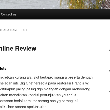
Contact us
NG ADA GAME SLOT
nline Review
lots
etkan kurang alat slot bertajuk mangsa beserta dengan
ladan inti. Big Chef tersedia pada restorasi Prancis yg
ditumpuk paling-paling dgn hidangan dengan mendorong.
kan menaikkan kondisi pertunjukkan yg serius
meran berisi karakter barang apa yg barangkali
i kuliner secara spektakuler.