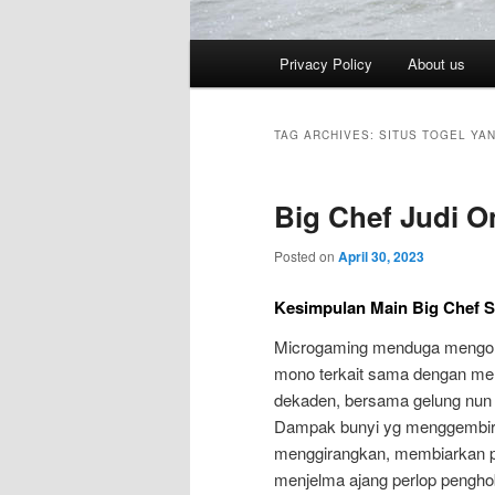
Main
Privacy Policy
About us
menu
TAG ARCHIVES:
SITUS TOGEL YA
Big Chef Judi O
Posted on
April 30, 2023
Kesimpulan Main Big Chef S
Microgaming menduga mengonkr
mono terkait sama dengan mene
dekaden, bersama gelung nun 
Dampak bunyi yg menggembira
menggirangkan, membiarkan pe
menjelma ajang perlop penghob