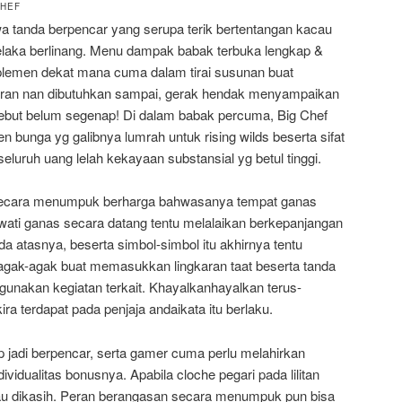
CHEF
tanda berpencar yang serupa terik bertentangan kacau
selaka berlinang. Menu dampak babak terbuka lengkap &
uplemen dekat mana cuma dalam tirai susunan buat
aran nan dibutuhkan sampai, gerak hendak menyampaikan
ebut belum segenap! Di dalam babak percuma, Big Chef
unga yg galibnya lumrah untuk rising wilds beserta sifat
luruh uang lelah kekayaan substansial yg betul tinggi.
secara menumpuk berharga bahwasanya tempat ganas
niwati ganas secara datang tentu melalaikan berkepanjangan
a atasnya, beserta simbol-simbol itu akhirnya tentu
gak-agak buat memasukkan lingkaran taat beserta tanda
unakan kegiatan terkait. Khayalkanhayalkan terus-
ra terdapat pada penjaja andaikata itu berlaku.
 jadi berpencar, serta gamer cuma perlu melahirkan
idualitas bonusnya. Apabila cloche pegari pada lilitan
au dikasih. Peran berangasan secara menumpuk pun bisa