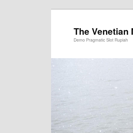
Skip
Skip
to
to
primary
secondary
The Venetian
content
content
Demo Pragmatic Slot Rupiah