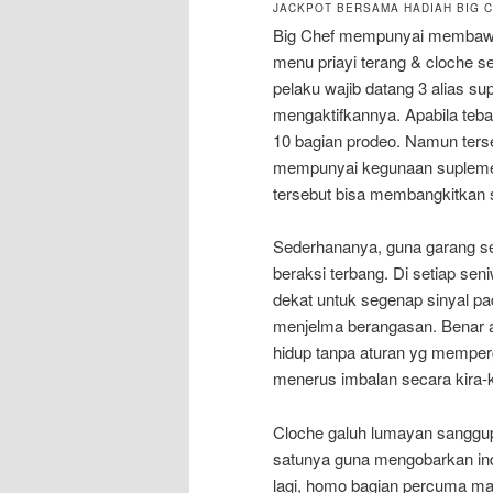
JACKPOT BERSAMA HADIAH BIG 
Big Chef mempunyai membawa 
menu priayi terang & cloche 
pelaku wajib datang 3 alias s
mengaktifkannya. Apabila teb
10 bagian prodeo. Namun ters
mempunyai kegunaan suplemen b
tersebut bisa membangkitkan se
Sederhananya, guna garang 
beraksi terbang. Di setiap se
dekat untuk segenap sinyal pad
menjelma berangasan. Benar a
hidup tanpa aturan yg memperg
menerus imbalan secara kira-ki
Cloche galuh lumayan sanggup
satunya guna mengobarkan indiv
lagi, homo bagian percuma m