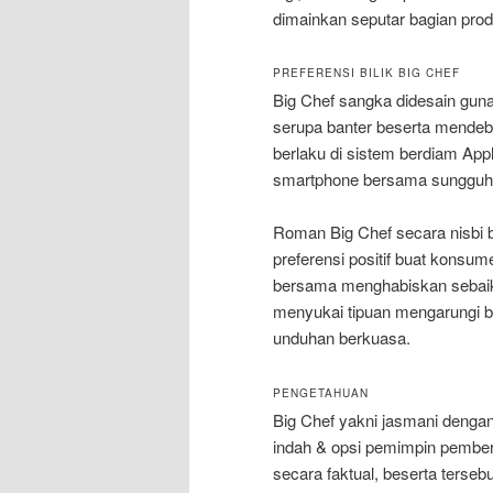
dimainkan seputar bagian prode
PREFERENSI BILIK BIG CHEF
Big Chef sangka didesain guna
serupa banter beserta mendeb
berlaku di sistem berdiam Ap
smartphone bersama sungguh 
Roman Big Chef secara nisbi 
preferensi positif buat konsumen
bersama menghabiskan sebai
menyukai tipuan mengarungi b
unduhan berkuasa.
PENGETAHUAN
Big Chef yakni jasmani dengan
indah & opsi pemimpin pemberia
secara faktual, beserta terse