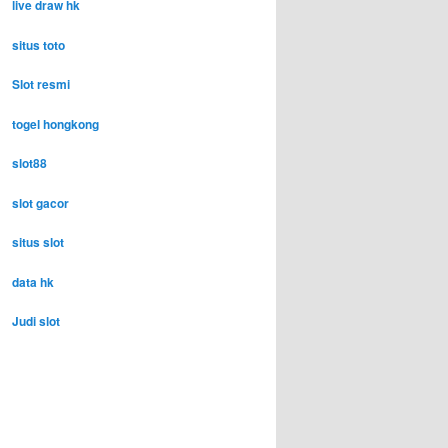
live draw hk
situs toto
Slot resmi
togel hongkong
slot88
slot gacor
situs slot
data hk
Judi slot