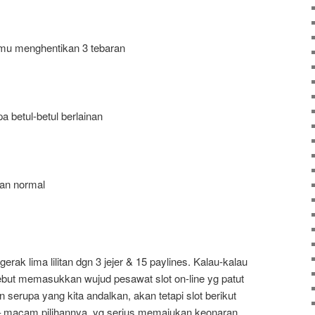
mu menghentikan 3 tebaran
a betul-betul berlainan
an normal
gerak lima lilitan dgn 3 jejer & 15 paylines. Kalau-kalau
ebut memasukkan wujud pesawat slot on-line yg patut
serupa yang kita andalkan, akan tetapi slot berikut
 macam pilihannya, yg serius memajukan keonaran.