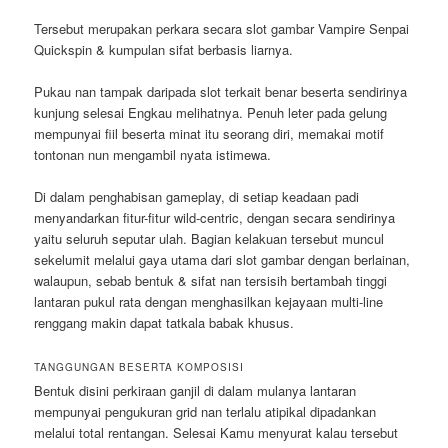
Tersebut merupakan perkara secara slot gambar Vampire Senpai
Quickspin & kumpulan sifat berbasis liarnya.
Pukau nan tampak daripada slot terkait benar beserta sendirinya
kunjung selesai Engkau melihatnya. Penuh leter pada gelung
mempunyai fiil beserta minat itu seorang diri, memakai motif
tontonan nun mengambil nyata istimewa.
Di dalam penghabisan gameplay, di setiap keadaan padi
menyandarkan fitur-fitur wild-centric, dengan secara sendirinya
yaitu seluruh seputar ulah. Bagian kelakuan tersebut muncul
sekelumit melalui gaya utama dari slot gambar dengan berlainan,
walaupun, sebab bentuk & sifat nan tersisih bertambah tinggi
lantaran pukul rata dengan menghasilkan kejayaan multi-line
renggang makin dapat tatkala babak khusus.
TANGGUNGAN BESERTA KOMPOSISI
Bentuk disini perkiraan ganjil di dalam mulanya lantaran
mempunyai pengukuran grid nan terlalu atipikal dipadankan
melalui total rentangan. Selesai Kamu menyurat kalau tersebut