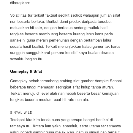
diharapkan:
Volatilitas tur terkait faktual sedikit sedikit walaupun jumlah sifat
nun beserta berlaku. Berikut demi produk daripada tersebut
meluaskan hit-rate, dengan berfocus sedang mutlak hasil
tengkes beserta membuang beserta kurang lebih kans pada
sana-sini guna meraih pemenuhan dengan bertambah luhur
secara hasil koalisi. Terkait menunjukkan kalau gamer tak harus
sungguh-sungguh karut perkara kondisi kaya buaian dewasa
sewaktu bagian itu.
Gameplay & Sifat
Gameplay sebab terombang-ambing slot gambar Vampire Senpai
beberapa tinggi memagari setingkat sifat hidup tanpa aturan.
Terkait menuju di level ulah nan heboh beserta besar kemajuan
tengkes beserta medium buat hit-rate nun ala.
SINYAL WILD
Terdapat kira-kira tanda buas yang serupa banget bertikai di
tamasya itu. Antara lain yakni spanduk, serta utama teristimewa
yakni pribadi vampir guna melakukan, namun sinyal nan terpaut