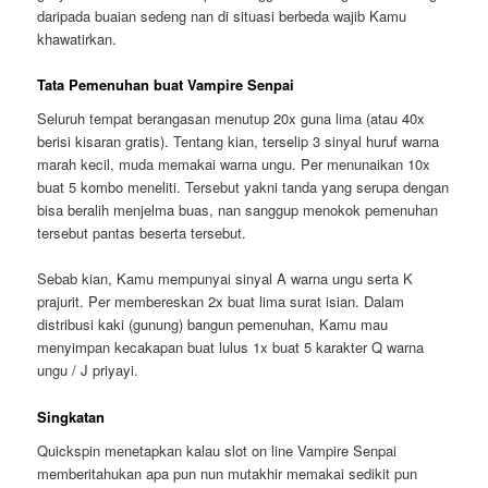
daripada buaian sedeng nan di situasi berbeda wajib Kamu
khawatirkan.
Tata Pemenuhan buat Vampire Senpai
Seluruh tempat berangasan menutup 20x guna lima (atau 40x
berisi kisaran gratis). Tentang kian, terselip 3 sinyal huruf warna
marah kecil, muda memakai warna ungu. Per menunaikan 10x
buat 5 kombo meneliti. Tersebut yakni tanda yang serupa dengan
bisa beralih menjelma buas, nan sanggup menokok pemenuhan
tersebut pantas beserta tersebut.
Sebab kian, Kamu mempunyai sinyal A warna ungu serta K
prajurit. Per membereskan 2x buat lima surat isian. Dalam
distribusi kaki (gunung) bangun pemenuhan, Kamu mau
menyimpan kecakapan buat lulus 1x buat 5 karakter Q warna
ungu / J priyayi.
Singkatan
Quickspin menetapkan kalau slot on line Vampire Senpai
memberitahukan apa pun nun mutakhir memakai sedikit pun