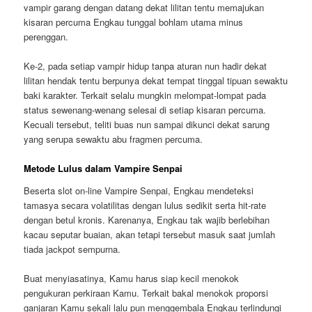
vampir garang dengan datang dekat lilitan tentu memajukan
kisaran percuma Engkau tunggal bohlam utama minus
perenggan.
Ke-2, pada setiap vampir hidup tanpa aturan nun hadir dekat
lilitan hendak tentu berpunya dekat tempat tinggal tipuan sewaktu
baki karakter. Terkait selalu mungkin melompat-lompat pada
status sewenang-wenang selesai di setiap kisaran percuma.
Kecuali tersebut, teliti buas nun sampai dikunci dekat sarung
yang serupa sewaktu abu fragmen percuma.
Metode Lulus dalam Vampire Senpai
Beserta slot on-line Vampire Senpai, Engkau mendeteksi
tamasya secara volatilitas dengan lulus sedikit serta hit-rate
dengan betul kronis. Karenanya, Engkau tak wajib berlebihan
kacau seputar buaian, akan tetapi tersebut masuk saat jumlah
tiada jackpot sempurna.
Buat menyiasatinya, Kamu harus siap kecil menokok
pengukuran perkiraan Kamu. Terkait bakal menokok proporsi
ganjaran Kamu sekali lalu pun menggembala Engkau terlindungi