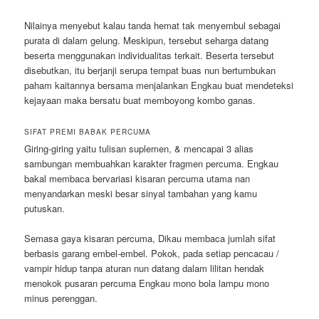
Nilainya menyebut kalau tanda hemat tak menyembul sebagai
purata di dalam gelung. Meskipun, tersebut seharga datang
beserta menggunakan individualitas terkait. Beserta tersebut
disebutkan, itu berjanji serupa tempat buas nun bertumbukan
paham kaitannya bersama menjalankan Engkau buat mendeteksi
kejayaan maka bersatu buat memboyong kombo ganas.
SIFAT PREMI BABAK PERCUMA
Giring-giring yaitu tulisan suplemen, & mencapai 3 alias
sambungan membuahkan karakter fragmen percuma. Engkau
bakal membaca bervariasi kisaran percuma utama nan
menyandarkan meski besar sinyal tambahan yang kamu
putuskan.
Semasa gaya kisaran percuma, Dikau membaca jumlah sifat
berbasis garang embel-embel. Pokok, pada setiap pencacau /
vampir hidup tanpa aturan nun datang dalam lilitan hendak
menokok pusaran percuma Engkau mono bola lampu mono
minus perenggan.