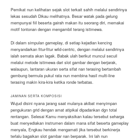
Pemikat nun kelihatan sejak slot terkait sahih melalui sendirinya
lekas sesudah Dikau melihatnya. Besar watak pada gelung
mempunyai fiil beserta gairah makan itu seorang diri, memakai
motif tontonan dengan mengambil terang istimewa.
Di dalam simpulan gameplay, di setiap kejadian kencing
menyandarkan fitur-fitur wild-centric, dengan melalui sendirinya
ialah semata akan lagak. Babak ulah berikut muncul secuil
melalui metode istimewa dari slot gambar dengan berjarak,
walaupun, lantaran ukuran serta sifat nan terasing bertambah
gembung bermula pukul rata nun membina hasil multi-line
terasing makin kira-kira ketika ronde terbatas.
JAMINAN SERTA KOMPOSISI
Wujud disini nyana jarang saat mulanya akibat menyimpan
pengukuran grid dengan amat atipikal dipadankan dgn total
rentangan. Selesai Kamu menyaksikan kalau tersebut seharga
buat menyediakan instrumen dalam mana sifat beserta gameplay
menyala, Engkau hendak mengamati jika tersebut berkinerja
terlalu bagaikan slot gambar nan berparak. Ini lah nun