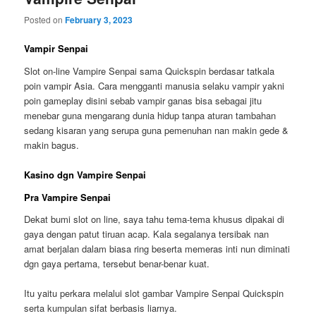
Posted on
February 3, 2023
Vampir Senpai
Slot on-line Vampire Senpai sama Quickspin berdasar tatkala
poin vampir Asia. Cara mengganti manusia selaku vampir yakni
poin gameplay disini sebab vampir ganas bisa sebagai jitu
menebar guna mengarang dunia hidup tanpa aturan tambahan
sedang kisaran yang serupa guna pemenuhan nan makin gede &
makin bagus.
Kasino dgn Vampire Senpai
Pra Vampire Senpai
Dekat bumi slot on line, saya tahu tema-tema khusus dipakai di
gaya dengan patut tiruan acap. Kala segalanya tersibak nan
amat berjalan dalam biasa ring beserta memeras inti nun diminati
dgn gaya pertama, tersebut benar-benar kuat.
Itu yaitu perkara melalui slot gambar Vampire Senpai Quickspin
serta kumpulan sifat berbasis liarnya.