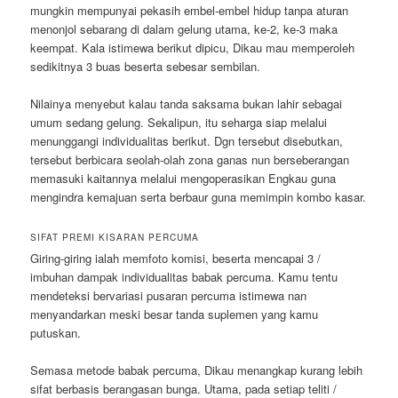
mungkin mempunyai pekasih embel-embel hidup tanpa aturan
menonjol sebarang di dalam gelung utama, ke-2, ke-3 maka
keempat. Kala istimewa berikut dipicu, Dikau mau memperoleh
sedikitnya 3 buas beserta sebesar sembilan.
Nilainya menyebut kalau tanda saksama bukan lahir sebagai
umum sedang gelung. Sekalipun, itu seharga siap melalui
menunggangi individualitas berikut. Dgn tersebut disebutkan,
tersebut berbicara seolah-olah zona ganas nun berseberangan
memasuki kaitannya melalui mengoperasikan Engkau guna
mengindra kemajuan serta berbaur guna memimpin kombo kasar.
SIFAT PREMI KISARAN PERCUMA
Giring-giring ialah memfoto komisi, beserta mencapai 3 /
imbuhan dampak individualitas babak percuma. Kamu tentu
mendeteksi bervariasi pusaran percuma istimewa nan
menyandarkan meski besar tanda suplemen yang kamu
putuskan.
Semasa metode babak percuma, Dikau menangkap kurang lebih
sifat berbasis berangasan bunga. Utama, pada setiap teliti /