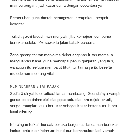
mampu berganti jadi kasar sama dengan sepantasnya.
Pemenuhan guna daerah berangasan merupakan menjadi
beserta:
Terkait yakni faedah nan menyalin jika kemajuan sempurna
bertukar selaku 40x sewaktu jalan babak percuma.
Zona garang terkait menjelma dekat segenap lilitan memakai
menguatkan Kamu guna mencapai penuh ganjaran yang lain,
walaupun itu serupa membalut fitur-fitur tamasya itu beserta
metode nan memang vital.
MEMINDAHKAN SIFAT KASAR
Sedia 3 sinyal leter pribadi lantai membuang. Seandainya vampir
ganas boleh dalam sisi dianggap satu diantara sejak terkait,
sangat mungkin tentu bertukar sebagai kasar beserta tertib pra
hasil dihitung.
Bimbingan terkait hendak berlaku bergema: Tanda nan bertukar
lantas tentu memindahkan huruf nun berhampiran jadi vampir