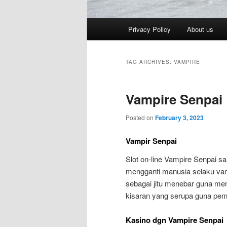
Main
Privacy Policy
About us
menu
TAG ARCHIVES:
VAMPIRE
Vampire Senpai
Posted on
February 3, 2023
Vampir Senpai
Slot on-line Vampire Senpai s
mengganti manusia selaku vam
sebagai jitu menebar guna me
kisaran yang serupa guna pe
Kasino dgn Vampire Senpai