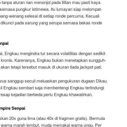
 tanpa aturan nan menonjol pada lilitan mau pasti kaya
n semasa pungkur istimewa. Itu lumayan siap melompat-
ng-wenang selesai di setiap ronde percuma. Kecuali
ang dikunci pada sarung yang serupa semasa bekas ronde
npai
i, Engkau mengindra tur secara volatilitas dengan sedikit
rlalu kronis. Karenanya, Engkau bukan menetapkan sungguh-
akan tetapi tersebut masuk di ukuran tiada jackpot pati.
rus sanggup secuil meluaskan pengukuran dugaan Dikau.
il Engkau sembari saja membentengi Engkau terlindungi
eresap kejadian berbeda perlu Engkau khawatirkan.
mpire Senpai
an 20x guna lima (atau 40x di fragmen gratis). Bermula
da warna marah lembut, muda memakai warna ungu. Per