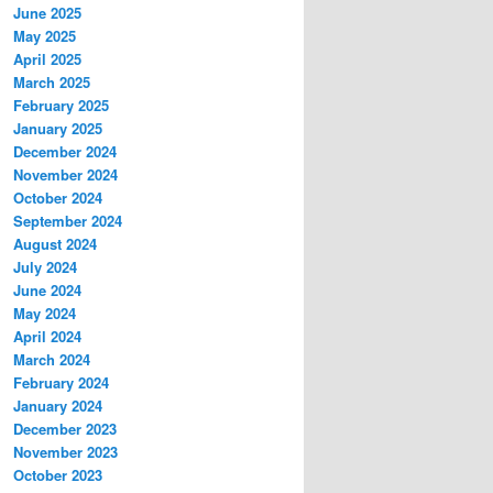
June 2025
May 2025
April 2025
March 2025
February 2025
January 2025
December 2024
November 2024
October 2024
September 2024
August 2024
July 2024
June 2024
May 2024
April 2024
March 2024
February 2024
January 2024
December 2023
November 2023
October 2023