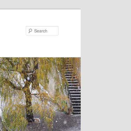
Search