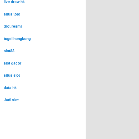
live draw hk
situs toto
Slot resmi
togel hongkong
slot88
slot gacor
situs slot
data hk
Judi slot