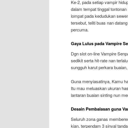
Ke-2, pada setiap vampir hidup
dalam tempat tinggal tontona
lompat pada kedudukan sewena
tersebut, teliti buas nan dat
percuma.
Gaya Lulus pada Vampire Se
Dgn slot on-line Vampire Senpa
sedikit serta hit-rate nan te
sungguh karut perkara buaian, 
Guna menyiasatinya, Kamu ha
Itu mau meluaskan ukuran has
lantaran buaian sinting nun m
Desain Pembalasan guna Va
Seluruh zona ganas memberesk
kian, terpendam 3 sinyal tan