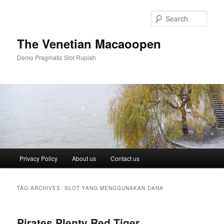
Skip
Skip
to
to
Sear
primary
secondary
content
content
The Venetian Macaoopen
Demo Pragmatic Slot Rupiah
Main
Privacy Policy
About us
Contact us
menu
TAG ARCHIVES:
SLOT YANG MENGGUNAKAN DANA
Pirates Plenty Red Tiger