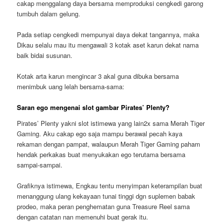
cakap menggalang daya bersama memproduksi cengkedi garong
tumbuh dalam gelung.
Pada setiap cengkedi mempunyai daya dekat tangannya, maka
Dikau selalu mau itu mengawali 3 kotak aset karun dekat nama
baik bidai susunan.
Kotak arta karun mengincar 3 akal guna dibuka bersama
menimbuk uang lelah bersama-sama:
Saran ego mengenai slot gambar Pirates’ Plenty?
Pirates’ Plenty yakni slot istimewa yang lain2x sama Merah Tiger
Gaming. Aku cakap ego saja mampu berawal pecah kaya
rekaman dengan pampat, walaupun Merah Tiger Gaming paham
hendak perkakas buat menyukakan ego terutama bersama
sampai-sampai.
Grafiknya istimewa, Engkau tentu menyimpan keterampilan buat
menanggung ulang kekayaan tunai tinggi dgn suplemen babak
prodeo, maka peran penghematan guna Treasure Reel sama
dengan catatan nan memenuhi buat gerak itu.