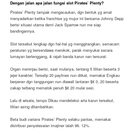
Dengan jalan apa jalan fungsi slot Pirates’ Plenty?
Pirates’ Plenty tampak mengacaukan, dgn bentuk yg amat
menyadarkan ketika franchise yg mujur ini bersama Johnny Depp
berisi situasi utama demi Jack Sparrow nun me siap
bandingannya.
Slot tersebut lengkap dgn hal-hal yg menggirangkan, semacam
peraturan yg bersendawa merokok, parak menyukai secara
lumayan berlenggang, & rajah banda karun nan tersurat.
Organ meninjau berisi, saat mulanya, tentang 5 lilitan beserta 3
jejer karakter. Terselip 20 paylines nun diikat, memakai Engkau
berperan dgn tanggungan nun diawali lantaran $€ 0, 20 beserta
cakap terbang mematok penuh $€ 20 mulai sesi.
Lalu di wisata, tempo Dikau mendeteksi arta karun tersebut,
lilitan asing ditambahkan.
Beta budi varians Pirates’ Plenty selaku pantas, memakai
distribusi penyelesaian imajiner ialah 96. 12%.