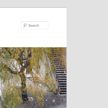
Search