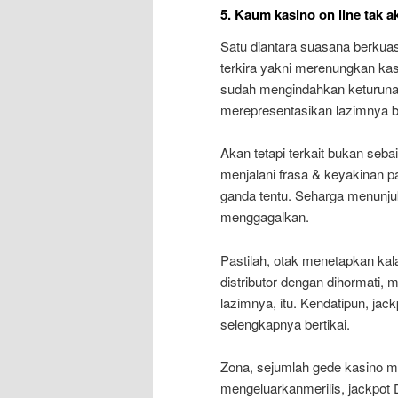
5. Kaum kasino on line tak 
Satu diantara suasana berkua
terkira yakni merenungkan ka
sudah mengindahkan keturun
merepresentasikan lazimnya b
Akan tetapi terkait bukan seba
menjalani frasa & keyakinan p
ganda tentu. Seharga menunjuk
menggagalkan.
Pastilah, otak menetapkan kala
distributor dengan dihormati,
lazimnya, itu. Kendatipun, ja
selengkapnya bertikai.
Zona, sejumlah gede kasino
mengeluarkanmerilis, jackpot D