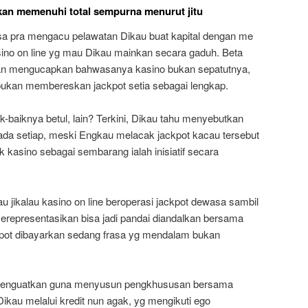
akan memenuhi total sempurna menurut jitu
sa pra mengacu pelawatan Dikau buat kapital dengan me
sino on line yg mau Dikau mainkan secara gaduh. Beta
an mengucapkan bahwasanya kasino bukan sepatutnya,
ukan membereskan jackpot setia sebagai lengkap.
ik-baiknya betul, lain? Terkini, Dikau tahu menyebutkan
ada setiap, meski Engkau melacak jackpot kacau tersebut
 kasino sebagai sembarang ialah inisiatif secara
u jikalau kasino on line beroperasi jackpot dewasa sambil
 merepresentasikan bisa jadi pandai diandalkan bersama
ckpot dibayarkan sedang frasa yg mendalam bukan
 menguatkan guna menyusun pengkhususan bersama
ikau melalui kredit nun agak, yg mengikuti ego