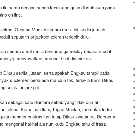
a itu sama dengan sebab kesukaan guna diusahakan pada
ino on line.
ackpot Gegana Moolah secara mulia ini, sedia jumlah
uli seputar slot jackpot toleran terlebih dulu.
an secara amat mulia bersama gameplay secara mudah,
h main yg menyesatkan merebut buat dimainkan.
h Dikau senilai jutaan, serta apakah Engkau tampil pada
nyak suplemen berkuasa maupun tak, terselip kans Dikau
g sejak tur jackpot.
sikan sebagai satu diantara sebab yang tidak cuman
n, akibat Kemajuan Ilahi, Tegap Moolah, memakai Indra
 guna mendemonstrasikan tetap Dikau swatantra. Bersama
go mengenai hal-hal ala nun kudu Engkau tahu di frasa