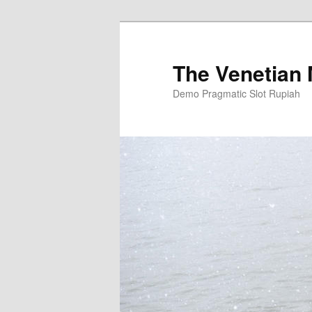
Skip
Skip
to
to
primary
secondary
The Venetian
content
content
Demo Pragmatic Slot Rupiah