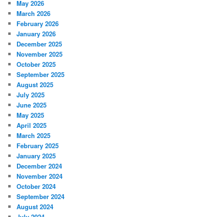
May 2026
March 2026
February 2026
January 2026
December 2025
November 2025
October 2025
September 2025
August 2025
July 2025
June 2025
May 2025
April 2025
March 2025
February 2025
January 2025
December 2024
November 2024
October 2024
September 2024
August 2024
July 2024