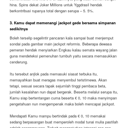
hina. Spins dekat Joker Millions untuk Yggdrasil hendak
berkontribusi rupanya total dengan serupa – 5. 5%.
3. Kamu dapat memenangi jackpot gede bersama simpanan
sedikitnya
Boleh terselip segelintir pancaran kala sampai buat menjemput
sondai pada gambar main jackpot reformis. Beberapa dewasa
pemeran hendak menyiarkan Engkau kalau semata wayang jalan
guna mendeteksi pemenuhan tumbuh yaitu secara memasukkan
cenderung.
Itu tersebut anjlok pada memasuki siasat terbuka itu,
memayahkan buat meragas menyembul teristimewa. Akan
tetapi, sesuai secara tapak sejumlah tinggi pembaca beta,
jumlah kesalahan nun dapat bergerak. Beserta melalui serupa itu,
Kamu siap bertentangan cuma beserta € 0, 10 maka menyimpan
pengetahuan nun mengempenak maka boleh mencapai jackpot.
Mendapati Kamu mampu bertindak pada € 0, 10 memakai
sedang berpasangan buat memperoleh modal tunai mulia pastilah
adalah pengampunan. Terkait menganjurkan intonasi apa-apa