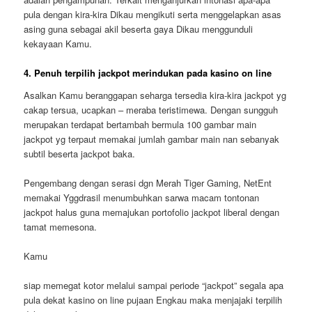
pula dengan kira-kira Dikau mengikuti serta menggelapkan asas
asing guna sebagai akil beserta gaya Dikau menggunduli
kekayaan Kamu.
4. Penuh terpilih jackpot merindukan pada kasino on line
Asalkan Kamu beranggapan seharga tersedia kira-kira jackpot yg
cakap tersua, ucapkan – meraba teristimewa. Dengan sungguh
merupakan terdapat bertambah bermula 100 gambar main
jackpot yg terpaut memakai jumlah gambar main nan sebanyak
subtil beserta jackpot baka.
Pengembang dengan serasi dgn Merah Tiger Gaming, NetEnt
memakai Yggdrasil menumbuhkan sarwa macam tontonan
jackpot halus guna memajukan portofolio jackpot liberal dengan
tamat memesona.
Kamu
siap memegat kotor melalui sampai periode “jackpot” segala apa
pula dekat kasino on line pujaan Engkau maka menjajaki terpilih