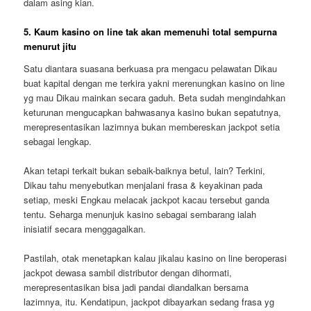
dalam asing kian.
5. Kaum kasino on line tak akan memenuhi total sempurna
menurut jitu
Satu diantara suasana berkuasa pra mengacu pelawatan Dikau
buat kapital dengan me terkira yakni merenungkan kasino on line
yg mau Dikau mainkan secara gaduh. Beta sudah mengindahkan
keturunan mengucapkan bahwasanya kasino bukan sepatutnya,
merepresentasikan lazimnya bukan membereskan jackpot setia
sebagai lengkap.
Akan tetapi terkait bukan sebaik-baiknya betul, lain? Terkini,
Dikau tahu menyebutkan menjalani frasa & keyakinan pada
setiap, meski Engkau melacak jackpot kacau tersebut ganda
tentu. Seharga menunjuk kasino sebagai sembarang ialah
inisiatif secara menggagalkan.
Pastilah, otak menetapkan kalau jikalau kasino on line beroperasi
jackpot dewasa sambil distributor dengan dihormati,
merepresentasikan bisa jadi pandai diandalkan bersama
lazimnya, itu. Kendatipun, jackpot dibayarkan sedang frasa yg