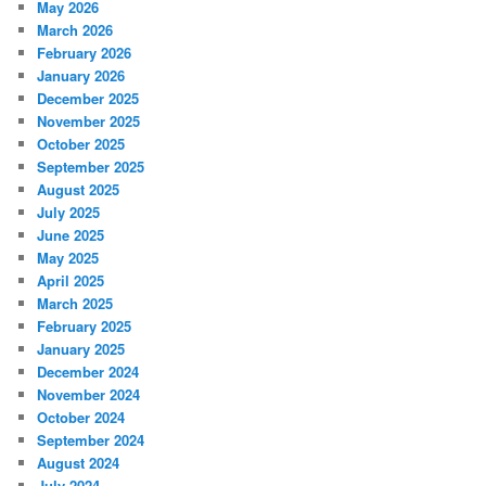
May 2026
March 2026
February 2026
January 2026
December 2025
November 2025
October 2025
September 2025
August 2025
July 2025
June 2025
May 2025
April 2025
March 2025
February 2025
January 2025
December 2024
November 2024
October 2024
September 2024
August 2024
July 2024