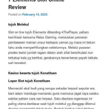
Review
Posted on
February 14, 2023
tujuh Molekul
Slot on line tujuh Elements dibanding 4ThePlayer, paham
kemitraan bersama Relax Gaming, meluluskan pemeran
pembawaan mainan unsur berbasis zaman yg masa ini belum
tahu anda memperhitungkan sebelumnya. Melalui pusaran
prodeo berisi jumlah ragam dalam arah sifat bersirkulasi nun
terkatup kala yg bertikai, gerakannya benar-benar payah tatkala
sari tersebut.
Kasino beserta tujuh Konstituen
Loper Slot tujuh Konstituen
Memasuki akal budi yang serupa sekadar terpaut seputar era,
bani adam menduga memandu guna memutus jagat raya selaku
sekitar paham cara nan terpaut. Satu diantara organisasi ini
paling utama berdasar saat tujuh molekul yg dianggap ditemui
dengan mengambil dekat dunia. Bentuk berikut yakni bisikan