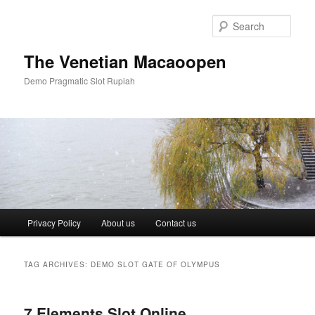
Skip
Skip
to
to
Sear
primary
secondary
content
content
The Venetian Macaoopen
Demo Pragmatic Slot Rupiah
Main
Privacy Policy
About us
Contact us
menu
TAG ARCHIVES:
DEMO SLOT GATE OF OLYMPUS
7 Elements Slot Online