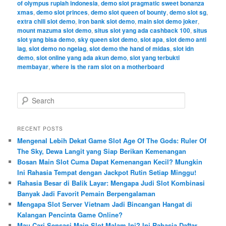
of olympus rupiah indonesia
,
demo slot pragmatic sweet bonanza
xmas
,
demo slot princes
,
demo slot queen of bounty
,
demo slot sg
,
extra chili slot demo
,
iron bank slot demo
,
main slot demo joker
,
mount mazuma slot demo
,
situs slot yang ada cashback 100
,
situs
slot yang bisa demo
,
sky queen slot demo
,
slot apa
,
slot demo anti
lag
,
slot demo no ngelag
,
slot demo the hand of midas
,
slot idn
demo
,
slot online yang ada akun demo
,
slot yang terbukti
membayar
,
where is the ram slot on a motherboard
S
e
a
r
RECENT POSTS
c
Mengenal Lebih Dekat Game Slot Age Of The Gods: Ruler Of
h
The Sky, Dewa Langit yang Siap Berikan Kemenangan
Bosan Main Slot Cuma Dapat Kemenangan Kecil? Mungkin
Ini Rahasia Tempat dengan Jackpot Rutin Setiap Minggu!
Rahasia Besar di Balik Layar: Mengapa Judi Slot Kombinasi
Banyak Jadi Favorit Pemain Berpengalaman
Mengapa Slot Server Vietnam Jadi Bincangan Hangat di
Kalangan Pencinta Game Online?
Mau Cari Sensasi Main Slot Malam Ini? Ini Rahasia Daftar