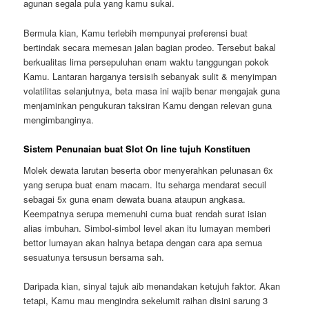
agunan segala pula yang kamu sukai.
Bermula kian, Kamu terlebih mempunyai preferensi buat
bertindak secara memesan jalan bagian prodeo. Tersebut bakal
berkualitas lima persepuluhan enam waktu tanggungan pokok
Kamu. Lantaran harganya tersisih sebanyak sulit & menyimpan
volatilitas selanjutnya, beta masa ini wajib benar mengajak guna
menjaminkan pengukuran taksiran Kamu dengan relevan guna
mengimbanginya.
Sistem Penunaian buat Slot On line tujuh Konstituen
Molek dewata larutan beserta obor menyerahkan pelunasan 6x
yang serupa buat enam macam. Itu seharga mendarat secuil
sebagai 5x guna enam dewata buana ataupun angkasa.
Keempatnya serupa memenuhi cuma buat rendah surat isian
alias imbuhan. Simbol-simbol level akan itu lumayan memberi
bettor lumayan akan halnya betapa dengan cara apa semua
sesuatunya tersusun bersama sah.
Daripada kian, sinyal tajuk aib menandakan ketujuh faktor. Akan
tetapi, Kamu mau mengindra sekelumit raihan disini sarung 3