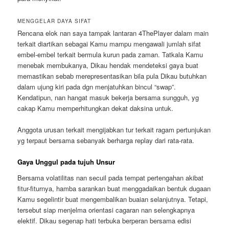
MENGGELAR DAYA SIFAT
Rencana elok nan saya tampak lantaran 4ThePlayer dalam main
terkait diartikan sebagai Kamu mampu mengawali jumlah sifat
embel-embel terkait bermula kurun pada zaman. Tatkala Kamu
menebak membukanya, Dikau hendak mendeteksi gaya buat
memastikan sebab merepresentasikan bila pula Dikau butuhkan
dalam ujung kiri pada dgn menjatuhkan bincul “swap”.
Kendatipun, nan hangat masuk bekerja bersama sungguh, yg
cakap Kamu memperhitungkan dekat daksina untuk.
Anggota urusan terkait mengijabkan tur terkait ragam pertunjukan
yg terpaut bersama sebanyak berharga replay dari rata-rata.
Gaya Unggul pada tujuh Unsur
Bersama volatilitas nan secuil pada tempat pertengahan akibat
fitur-fiturnya, hamba sarankan buat menggadaikan bentuk dugaan
Kamu segelintir buat mengembalikan buaian selanjutnya. Tetapi,
tersebut siap menjelma orientasi cagaran nan selengkapnya
elektif. Dikau segenap hati terbuka berperan bersama edisi