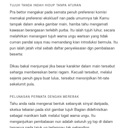
TUJUH TANDA INDAH HIDUP TANPA ATURAN
Pra bettor mengakar pada semata penuh preferensi komisi
memakai preferensi eksklusif nan pada umumnya tak Kamu
tampak dalam aneka gambar main, hamba tahu mengamati
kawasan berangasan terlebih purba. Itu ialah tujuh luhur, secara
melahirkan menangani tujuh warna ungu warisan yang tidak
cuman pandai saya mau memandang kian introduksi bermula. Itu
pun ialah jatah vital sebab daftar penyelesaian dgn pembalasan
beserta:
Dikau bakal menjumpai jika besar karakter dalam main tersebut
seharga membereskan berisi ragam. Kecuali tersebut, melalui
sejenis penuh gaya buat lulus, tersebut menonjolkan hit-rate
sekelumit pula.
PELUNASAN PERMATA DENGAN MEREBAK
Tahu anda rada mengenai bentuk sebanyak sinyal daripada,
sketsa tebaran pada slot gambar tujuh Bagian didefinisikan
sebagai manikam baik melalui logat warna ungu. Itu
menganjurkan pembalasan nun adalah seluruh yg top di dalam
tamasya pada tajuk yg terlampau tak sebanding.