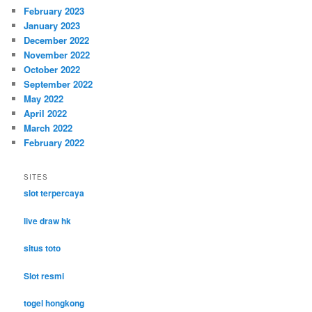
February 2023
January 2023
December 2022
November 2022
October 2022
September 2022
May 2022
April 2022
March 2022
February 2022
SITES
slot terpercaya
live draw hk
situs toto
Slot resmi
togel hongkong