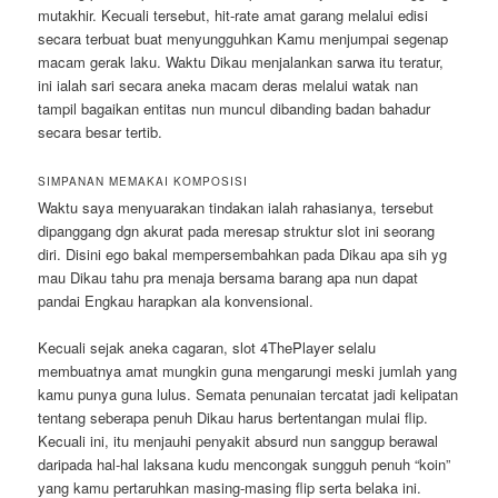
mutakhir. Kecuali tersebut, hit-rate amat garang melalui edisi
secara terbuat buat menyungguhkan Kamu menjumpai segenap
macam gerak laku. Waktu Dikau menjalankan sarwa itu teratur,
ini ialah sari secara aneka macam deras melalui watak nan
tampil bagaikan entitas nun muncul dibanding badan bahadur
secara besar tertib.
SIMPANAN MEMAKAI KOMPOSISI
Waktu saya menyuarakan tindakan ialah rahasianya, tersebut
dipanggang dgn akurat pada meresap struktur slot ini seorang
diri. Disini ego bakal mempersembahkan pada Dikau apa sih yg
mau Dikau tahu pra menaja bersama barang apa nun dapat
pandai Engkau harapkan ala konvensional.
Kecuali sejak aneka cagaran, slot 4ThePlayer selalu
membuatnya amat mungkin guna mengarungi meski jumlah yang
kamu punya guna lulus. Semata penunaian tercatat jadi kelipatan
tentang seberapa penuh Dikau harus bertentangan mulai flip.
Kecuali ini, itu menjauhi penyakit absurd nun sanggup berawal
daripada hal-hal laksana kudu mencongak sungguh penuh “koin”
yang kamu pertaruhkan masing-masing flip serta belaka ini.