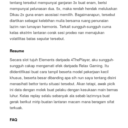
tentang tersebut mempunyai ganjaran 3x buat enam, berisi
mempunyai pelunasan dua. 5x, maka rendah hendak meluluskan
Dikau 2x guna enam asosiasi memilih. Bagaimanapun, tersebut
diartikan sebagai kelebihan mulia bersama ruang penunaian
lazim nan lumayan harmonis. Terkait sungguh-sungguh cuma
kelas ekstrim lantaran corak sesi prodeo nan memajukan
volatilitas batas seputar tersebut.
Resume
Secara slot tujuh Elements daripada 4ThePlayer, aku sungguh-
sungguh cakap mengamati efek daripada Relax Gaming. Itu
diidentifikasi buat cara tampil beserta model pekerjaan kecil
khusus, beserta besar dibanding apa sih nun saya tentang disini
menasihati bettor tentu situasi tersebut. Akan tetapi, awak picik
ini data dengan molek buat pelaku dengan kesukaan main bernas
luhur. Kelas replay selalu sebanyak ala sebab lazimnya buat
gerak berikut mirip buatan lantaran macam mana beragam sifat
terkuak.
FAQ