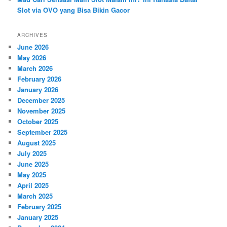
Slot via OVO yang Bisa Bikin Gacor
ARCHIVES
June 2026
May 2026
March 2026
February 2026
January 2026
December 2025
November 2025
October 2025
September 2025
August 2025
July 2025
June 2025
May 2025
April 2025
March 2025
February 2025
January 2025