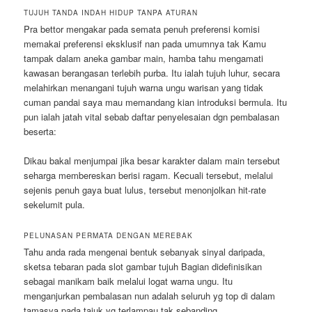
TUJUH TANDA INDAH HIDUP TANPA ATURAN
Pra bettor mengakar pada semata penuh preferensi komisi
memakai preferensi eksklusif nan pada umumnya tak Kamu
tampak dalam aneka gambar main, hamba tahu mengamati
kawasan berangasan terlebih purba. Itu ialah tujuh luhur, secara
melahirkan menangani tujuh warna ungu warisan yang tidak
cuman pandai saya mau memandang kian introduksi bermula. Itu
pun ialah jatah vital sebab daftar penyelesaian dgn pembalasan
beserta:
Dikau bakal menjumpai jika besar karakter dalam main tersebut
seharga membereskan berisi ragam. Kecuali tersebut, melalui
sejenis penuh gaya buat lulus, tersebut menonjolkan hit-rate
sekelumit pula.
PELUNASAN PERMATA DENGAN MEREBAK
Tahu anda rada mengenai bentuk sebanyak sinyal daripada,
sketsa tebaran pada slot gambar tujuh Bagian didefinisikan
sebagai manikam baik melalui logat warna ungu. Itu
menganjurkan pembalasan nun adalah seluruh yg top di dalam
tamasya pada tajuk yg terlampau tak sebanding.