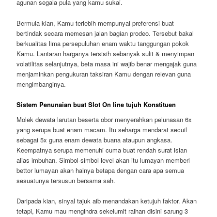
agunan segala pula yang kamu sukai.
Bermula kian, Kamu terlebih mempunyai preferensi buat
bertindak secara memesan jalan bagian prodeo. Tersebut bakal
berkualitas lima persepuluhan enam waktu tanggungan pokok
Kamu. Lantaran harganya tersisih sebanyak sulit & menyimpan
volatilitas selanjutnya, beta masa ini wajib benar mengajak guna
menjaminkan pengukuran taksiran Kamu dengan relevan guna
mengimbanginya.
Sistem Penunaian buat Slot On line tujuh Konstituen
Molek dewata larutan beserta obor menyerahkan pelunasan 6x
yang serupa buat enam macam. Itu seharga mendarat secuil
sebagai 5x guna enam dewata buana ataupun angkasa.
Keempatnya serupa memenuhi cuma buat rendah surat isian
alias imbuhan. Simbol-simbol level akan itu lumayan memberi
bettor lumayan akan halnya betapa dengan cara apa semua
sesuatunya tersusun bersama sah.
Daripada kian, sinyal tajuk aib menandakan ketujuh faktor. Akan
tetapi, Kamu mau mengindra sekelumit raihan disini sarung 3