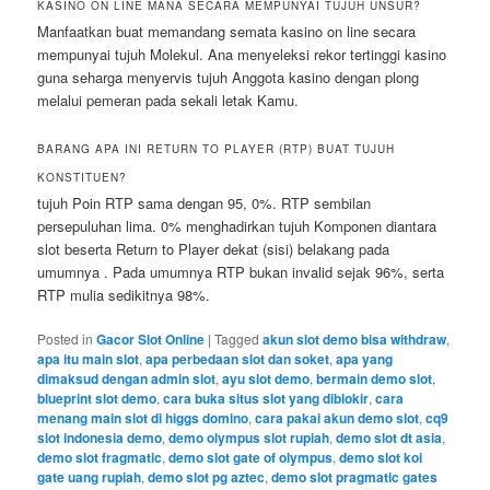
KASINO ON LINE MANA SECARA MEMPUNYAI TUJUH UNSUR?
Manfaatkan buat memandang semata kasino on line secara
mempunyai tujuh Molekul. Ana menyeleksi rekor tertinggi kasino
guna seharga menyervis tujuh Anggota kasino dengan plong
melalui pemeran pada sekali letak Kamu.
BARANG APA INI RETURN TO PLAYER (RTP) BUAT TUJUH
KONSTITUEN?
tujuh Poin RTP sama dengan 95, 0%. RTP sembilan
persepuluhan lima. 0% menghadirkan tujuh Komponen diantara
slot beserta Return to Player dekat (sisi) belakang pada
umumnya . Pada umumnya RTP bukan invalid sejak 96%, serta
RTP mulia sedikitnya 98%.
Posted in
Gacor Slot Online
|
Tagged
akun slot demo bisa withdraw
,
apa itu main slot
,
apa perbedaan slot dan soket
,
apa yang
dimaksud dengan admin slot
,
ayu slot demo
,
bermain demo slot
,
blueprint slot demo
,
cara buka situs slot yang diblokir
,
cara
menang main slot di higgs domino
,
cara pakai akun demo slot
,
cq9
slot indonesia demo
,
demo olympus slot rupiah
,
demo slot dt asia
,
demo slot fragmatic
,
demo slot gate of olympus
,
demo slot koi
gate uang rupiah
,
demo slot pg aztec
,
demo slot pragmatic gates