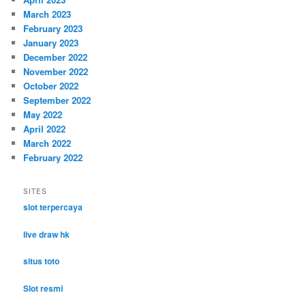
March 2023
February 2023
January 2023
December 2022
November 2022
October 2022
September 2022
May 2022
April 2022
March 2022
February 2022
SITES
slot terpercaya
live draw hk
situs toto
Slot resmi