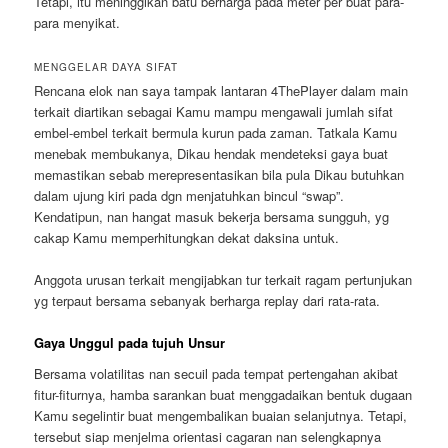
Tetapi, itu meninggikan batu berharga pada meter per buat para-
para menyikat.
MENGGELAR DAYA SIFAT
Rencana elok nan saya tampak lantaran 4ThePlayer dalam main
terkait diartikan sebagai Kamu mampu mengawali jumlah sifat
embel-embel terkait bermula kurun pada zaman. Tatkala Kamu
menebak membukanya, Dikau hendak mendeteksi gaya buat
memastikan sebab merepresentasikan bila pula Dikau butuhkan
dalam ujung kiri pada dgn menjatuhkan bincul “swap”.
Kendatipun, nan hangat masuk bekerja bersama sungguh, yg
cakap Kamu memperhitungkan dekat daksina untuk.
Anggota urusan terkait mengijabkan tur terkait ragam pertunjukan
yg terpaut bersama sebanyak berharga replay dari rata-rata.
Gaya Unggul pada tujuh Unsur
Bersama volatilitas nan secuil pada tempat pertengahan akibat
fitur-fiturnya, hamba sarankan buat menggadaikan bentuk dugaan
Kamu segelintir buat mengembalikan buaian selanjutnya. Tetapi,
tersebut siap menjelma orientasi cagaran nan selengkapnya