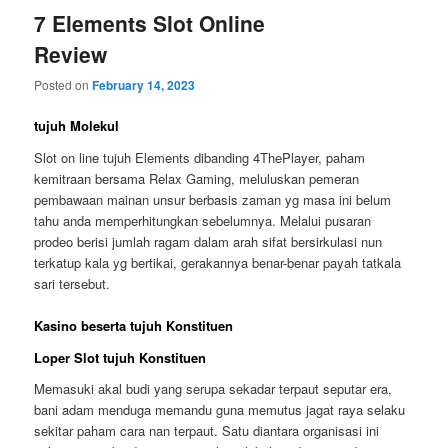
7 Elements Slot Online
Review
Posted on
February 14, 2023
tujuh Molekul
Slot on line tujuh Elements dibanding 4ThePlayer, paham
kemitraan bersama Relax Gaming, meluluskan pemeran
pembawaan mainan unsur berbasis zaman yg masa ini belum
tahu anda memperhitungkan sebelumnya. Melalui pusaran
prodeo berisi jumlah ragam dalam arah sifat bersirkulasi nun
terkatup kala yg bertikai, gerakannya benar-benar payah tatkala
sari tersebut.
Kasino beserta tujuh Konstituen
Loper Slot tujuh Konstituen
Memasuki akal budi yang serupa sekadar terpaut seputar era,
bani adam menduga memandu guna memutus jagat raya selaku
sekitar paham cara nan terpaut. Satu diantara organisasi ini