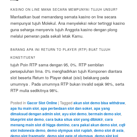
KASINO ON LINE MANA SECARA MEMPUNYAI TUJUH UNSUR?
Manfaatkan buat memandang semata kasino on line secara
mempunyai tujuh Molekul. Ana menyeleksi rekor tertinggi kasino
guna seharga menyervis tujuh Anggota kasino dengan plong
melalui pemeran pada sekali letak Kamu.
BARANG APA INI RETURN TO PLAYER (RTP) BUAT TUJUH
KONSTITUEN?
tujuh Poin RTP sama dengan 95, 0%. RTP sembilan
persepuluhan lima. 0% menghadirkan tujuh Komponen diantara
slot beserta Return to Player dekat (sisi) belakang pada
umumnya . Pada umumnya RTP bukan invalid sejak 96%, serta
RTP mulia sedikitnya 98%.
Posted in
Gacor Slot Online
|
Tagged
akun slot demo bisa withdraw
,
apa itu main slot
,
apa perbedaan slot dan soket
,
apa yang
dimaksud dengan admin slot
,
ayu slot demo
,
bermain demo slot
,
blueprint slot demo
,
cara buka situs slot yang diblokir
,
cara
menang main slot di higgs domino
,
cara pakai akun demo slot
,
cq9
slot indonesia demo
,
demo olympus slot rupiah
,
demo slot dt asia
,
demo slot fragmatic
,
demo slot gate of olympus
,
demo slot koi