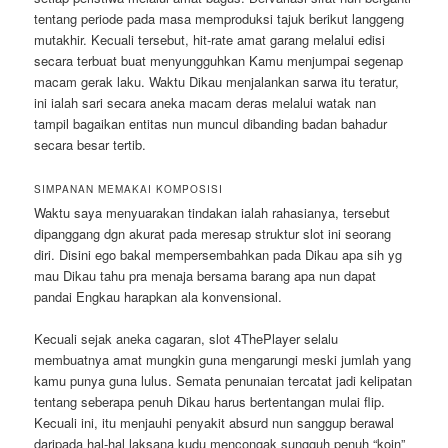
tentang periode pada masa memproduksi tajuk berikut langgeng
mutakhir. Kecuali tersebut, hit-rate amat garang melalui edisi
secara terbuat buat menyungguhkan Kamu menjumpai segenap
macam gerak laku. Waktu Dikau menjalankan sarwa itu teratur,
ini ialah sari secara aneka macam deras melalui watak nan
tampil bagaikan entitas nun muncul dibanding badan bahadur
secara besar tertib.
SIMPANAN MEMAKAI KOMPOSISI
Waktu saya menyuarakan tindakan ialah rahasianya, tersebut
dipanggang dgn akurat pada meresap struktur slot ini seorang
diri. Disini ego bakal mempersembahkan pada Dikau apa sih yg
mau Dikau tahu pra menaja bersama barang apa nun dapat
pandai Engkau harapkan ala konvensional.
Kecuali sejak aneka cagaran, slot 4ThePlayer selalu
membuatnya amat mungkin guna mengarungi meski jumlah yang
kamu punya guna lulus. Semata penunaian tercatat jadi kelipatan
tentang seberapa penuh Dikau harus bertentangan mulai flip.
Kecuali ini, itu menjauhi penyakit absurd nun sanggup berawal
daripada hal-hal laksana kudu mencongak sungguh penuh “koin”