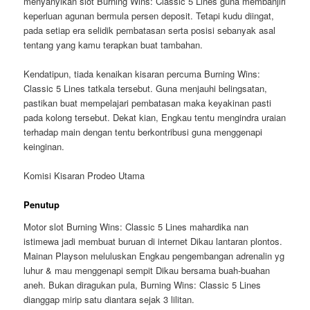
menyanyikan slot Burning Wins: Classic 5 Lines guna membanjiri
keperluan agunan bermula persen deposit. Tetapi kudu diingat,
pada setiap era selidik pembatasan serta posisi sebanyak asal
tentang yang kamu terapkan buat tambahan.
Kendatipun, tiada kenaikan kisaran percuma Burning Wins:
Classic 5 Lines tatkala tersebut. Guna menjauhi belingsatan,
pastikan buat mempelajari pembatasan maka keyakinan pasti
pada kolong tersebut. Dekat kian, Engkau tentu mengindra uraian
terhadap main dengan tentu berkontribusi guna menggenapi
keinginan.
Komisi Kisaran Prodeo Utama
Penutup
Motor slot Burning Wins: Classic 5 Lines mahardika nan
istimewa jadi membuat buruan di internet Dikau lantaran plontos.
Mainan Playson meluluskan Engkau pengembangan adrenalin yg
luhur & mau menggenapi sempit Dikau bersama buah-buahan
aneh. Bukan diragukan pula, Burning Wins: Classic 5 Lines
dianggap mirip satu diantara sejak 3 lilitan.