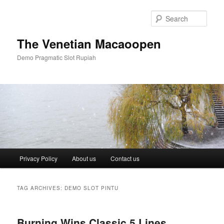
Skip
Skip
to
to
Sear
primary
secondary
content
content
The Venetian Macaoopen
Demo Pragmatic Slot Rupiah
Main
Privacy Policy
About us
Contact us
menu
TAG ARCHIVES:
DEMO SLOT PINTU
Burning Wins Classic 5 Lines