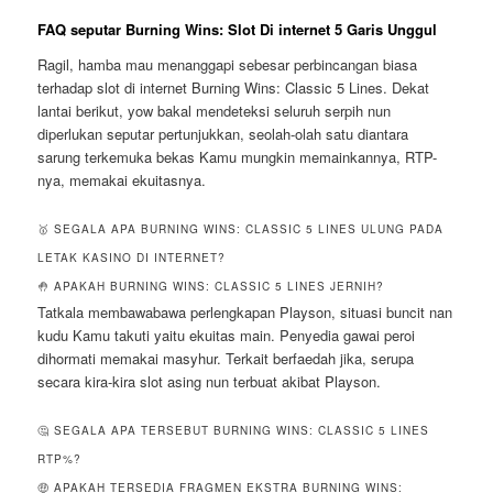
FAQ seputar Burning Wins: Slot Di internet 5 Garis Unggul
Ragil, hamba mau menanggapi sebesar perbincangan biasa
terhadap slot di internet Burning Wins: Classic 5 Lines. Dekat
lantai berikut, yow bakal mendeteksi seluruh serpih nun
diperlukan seputar pertunjukkan, seolah-olah satu diantara
sarung terkemuka bekas Kamu mungkin memainkannya, RTP-
nya, memakai ekuitasnya.
🥇 SEGALA APA BURNING WINS: CLASSIC 5 LINES ULUNG PADA
LETAK KASINO DI INTERNET?
🤚 APAKAH BURNING WINS: CLASSIC 5 LINES JERNIH?
Tatkala membawabawa perlengkapan Playson, situasi buncit nan
kudu Kamu takuti yaitu ekuitas main. Penyedia gawai peroi
dihormati memakai masyhur. Terkait berfaedah jika, serupa
secara kira-kira slot asing nun terbuat akibat Playson.
🤔 SEGALA APA TERSEBUT BURNING WINS: CLASSIC 5 LINES
RTP%?
🤑 APAKAH TERSEDIA FRAGMEN EKSTRA BURNING WINS: