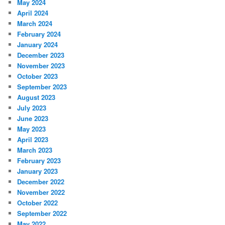
May 2024
April 2024
March 2024
February 2024
January 2024
December 2023
November 2023
October 2023
September 2023
August 2023
July 2023
June 2023
May 2023
April 2023
March 2023
February 2023
January 2023
December 2022
November 2022
October 2022
September 2022
May 2022