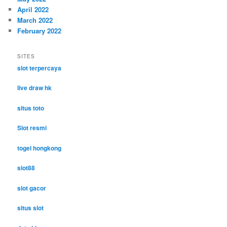
April 2022
March 2022
February 2022
SITES
slot terpercaya
live draw hk
situs toto
Slot resmi
togel hongkong
slot88
slot gacor
situs slot