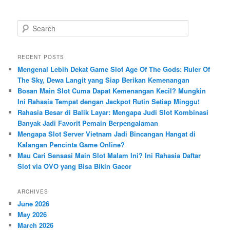
S
e
a
r
RECENT POSTS
c
Mengenal Lebih Dekat Game Slot Age Of The Gods: Ruler Of
h
The Sky, Dewa Langit yang Siap Berikan Kemenangan
Bosan Main Slot Cuma Dapat Kemenangan Kecil? Mungkin
Ini Rahasia Tempat dengan Jackpot Rutin Setiap Minggu!
Rahasia Besar di Balik Layar: Mengapa Judi Slot Kombinasi
Banyak Jadi Favorit Pemain Berpengalaman
Mengapa Slot Server Vietnam Jadi Bincangan Hangat di
Kalangan Pencinta Game Online?
Mau Cari Sensasi Main Slot Malam Ini? Ini Rahasia Daftar
Slot via OVO yang Bisa Bikin Gacor
ARCHIVES
June 2026
May 2026
March 2026