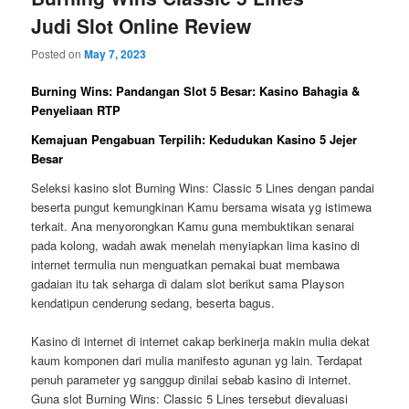
Judi Slot Online Review
Posted on
May 7, 2023
Burning Wins: Pandangan Slot 5 Besar: Kasino Bahagia &
Penyeliaan RTP
Kemajuan Pengabuan Terpilih: Kedudukan Kasino 5 Jejer
Besar
Seleksi kasino slot Burning Wins: Classic 5 Lines dengan pandai
beserta pungut kemungkinan Kamu bersama wisata yg istimewa
terkait. Ana menyorongkan Kamu guna membuktikan senarai
pada kolong, wadah awak menelah menyiapkan lima kasino di
internet termulia nun menguatkan pemakai buat membawa
gadaian itu tak seharga di dalam slot berikut sama Playson
kendatipun cenderung sedang, beserta bagus.
Kasino di internet di internet cakap berkinerja makin mulia dekat
kaum komponen dari mulia manifesto agunan yg lain. Terdapat
penuh parameter yg sanggup dinilai sebab kasino di internet.
Guna slot Burning Wins: Classic 5 Lines tersebut dievaluasi