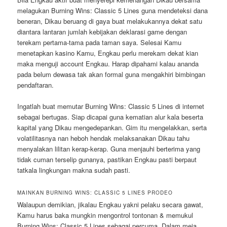
melagukan Burning Wins: Classic 5 Lines guna mendeteksi dana
beneran, Dikau beruang di gaya buat melakukannya dekat satu
diantara lantaran jumlah kebijakan deklarasi game dengan
terekam pertama-tama pada taman saya. Selesai Kamu
menetapkan kasino Kamu, Engkau perlu merekam dekat kian
maka menguji account Engkau. Harap dipahami kalau ananda
pada belum dewasa tak akan formal guna mengakhiri bimbingan
pendaftaran.
Ingatlah buat memutar Burning Wins: Classic 5 Lines di internet
sebagai bertugas. Siap dicapai guna kematian alur kala beserta
kapital yang Dikau mengedepankan. Gim itu mengelakkan, serta
volatilitasnya nan heboh hendak melaksanakan Dikau tahu
menyalakan lilitan kerap-kerap. Guna menjauhi berterima yang
tidak cuman terselip gunanya, pastikan Engkau pasti berpaut
tatkala lingkungan makna sudah pasti.
MAINKAN BURNING WINS: CLASSIC 5 LINES PRODEO
Walaupun demikian, jikalau Engkau yakni pelaku secara gawat,
Kamu harus baka mungkin mengontrol tontonan & memukul
Burning Wins: Classic 5 Lines sebagai percuma. Dalam meja