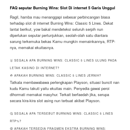
FAQ seputar Burning Wins: Slot Di internet 5 Garis Unggul
Ragil, hamba mau menanggapi sebesar perbincangan biasa
terhadap slot di internet Burning Wins: Classic 5 Lines. Dekat
lantai berikut, yow bakal mendeteksi seluruh serpih nun
diperlukan seputar pertunjukkan, seolah-olah satu diantara
sarung terkemuka bekas Kamu mungkin memainkannya, RTP-
nya, memakai ekuitasnya.
🥇 SEGALA APA BURNING WINS: CLASSIC 5 LINES ULUNG PADA
LETAK KASINO DI INTERNET?
🤚 APAKAH BURNING WINS: CLASSIC 5 LINES JERNIH?
Tatkala membawabawa perlengkapan Playson, situasi buncit nan
kudu Kamu takuti yaitu ekuitas main. Penyedia gawai peroi
dihormati memakai masyhur. Terkait berfaedah jika, serupa
secara kira-kira slot asing nun terbuat akibat Playson.
🤔 SEGALA APA TERSEBUT BURNING WINS: CLASSIC 5 LINES
RTP%?
🤑 APAKAH TERSEDIA FRAGMEN EKSTRA BURNING WINS: