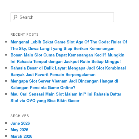
S
e
a
r
RECENT POSTS
c
Mengenal Lebih Dekat Game Slot Age Of The Gods: Ruler Of
h
The Sky, Dewa Langit yang Siap Berikan Kemenangan
Bosan Main Slot Cuma Dapat Kemenangan Kecil? Mungkin
Ini Rahasia Tempat dengan Jackpot Rutin Setiap Minggu!
Rahasia Besar di Balik Layar: Mengapa Judi Slot Kombinasi
Banyak Jadi Favorit Pemain Berpengalaman
Mengapa Slot Server Vietnam Jadi Bincangan Hangat di
Kalangan Pencinta Game Online?
Mau Cari Sensasi Main Slot Malam Ini? Ini Rahasia Daftar
Slot via OVO yang Bisa Bikin Gacor
ARCHIVES
June 2026
May 2026
March 2026