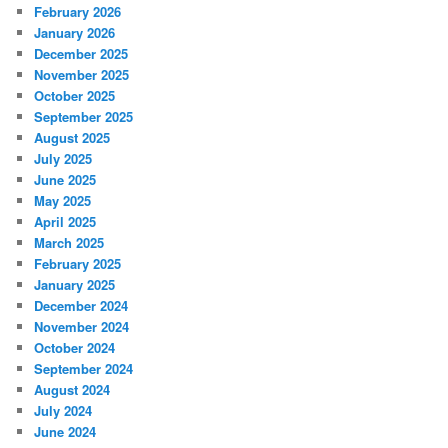
February 2026
January 2026
December 2025
November 2025
October 2025
September 2025
August 2025
July 2025
June 2025
May 2025
April 2025
March 2025
February 2025
January 2025
December 2024
November 2024
October 2024
September 2024
August 2024
July 2024
June 2024