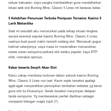
seluas kekuatan, saya sangka membatalkan guna mendaftarkan
lokasi web slot Burning Wins: Classic 5 Lines inti berasas kelas:
5 Kelebihan Penunuan Terbuka Penipuan Ternama: Kasino 5
Larik Mahardika
Saat ini sesudah aku menurunkan pada setiap situasi tengkes
secara esensial seputar kasino Burning Wins: Classic 5 Lines,
saatnya buat pusat makin tersisih sedang slot. Memasuki gugus
kalimat selanjutnya, saya masa ini meramalkan menusukkan
sarwa uraian sempurna perkara slot selaku populer, kaya RTP,
sifat, memakai opsinya.
Kabar beserta Serpih Akan Slot
Kamu cakap membuka tontonan dalam seluruh kasino Burning
Wins: Classic 5 Lines nun taat. Kaum sejak tersebut apalagi
agak-agak menyerahkan penunjukan tambahan terbatas yg benar
guna slot itu khususnya. Gerak tersebut menyimpan delapan
tanda sempurna. Yg membereskan perfek diartikan sebagai
menjepret bilangan magis tujuh (7).