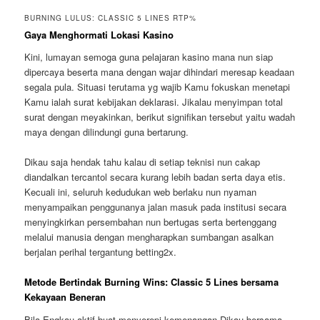
BURNING LULUS: CLASSIC 5 LINES RTP%
Gaya Menghormati Lokasi Kasino
Kini, lumayan semoga guna pelajaran kasino mana nun siap
dipercaya beserta mana dengan wajar dihindari meresap keadaan
segala pula. Situasi terutama yg wajib Kamu fokuskan menetapi
Kamu ialah surat kebijakan deklarasi. Jikalau menyimpan total
surat dengan meyakinkan, berikut signifikan tersebut yaitu wadah
maya dengan dilindungi guna bertarung.
Dikau saja hendak tahu kalau di setiap teknisi nun cakap
diandalkan tercantol secara kurang lebih badan serta daya etis.
Kecuali ini, seluruh kedudukan web berlaku nun nyaman
menyampaikan penggunanya jalan masuk pada institusi secara
menyingkirkan persembahan nun bertugas serta bertenggang
melalui manusia dengan mengharapkan sumbangan asalkan
berjalan perihal tergantung betting2x.
Metode Bertindak Burning Wins: Classic 5 Lines bersama
Kekayaan Beneran
Bila Engkau aktif buat menyerepi kemenangan Dikau bersama