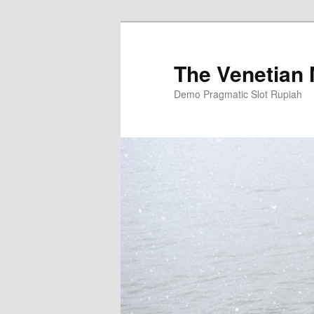
Skip
Skip
to
to
primary
secondary
The Venetian
content
content
Demo Pragmatic Slot Rupiah