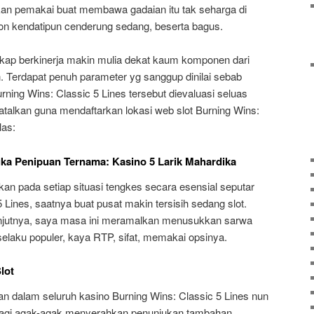
tkan pemakai buat membawa gadaian itu tak seharga di
son kendatipun cenderung sedang, beserta bagus.
 cakap berkinerja makin mulia dekat kaum komponen dari
n. Terdapat penuh parameter yg sanggup dinilai sebab
urning Wins: Classic 5 Lines tersebut dievaluasi seluas
alkan guna mendaftarkan lokasi web slot Burning Wins:
las:
ka Penipuan Ternama: Kasino 5 Larik Mahardika
an pada setiap situasi tengkes secara esensial seputar
 Lines, saatnya buat pusat makin tersisih sedang slot.
njutnya, saya masa ini meramalkan menusukkan sarwa
selaku populer, kaya RTP, sifat, memakai opsinya.
lot
dalam seluruh kasino Burning Wins: Classic 5 Lines nun
alagi agak-agak menyerahkan penunjukan tambahan