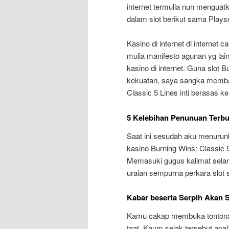
internet termulia nun mengua
dalam slot berikut sama Play
Kasino di internet di internet
mulia manifesto agunan yg lai
kasino di internet. Guna slot B
kekuatan, saya sangka membat
Classic 5 Lines inti berasas ke
5 Kelebihan Penunuan Terbu
Saat ini sesudah aku menurunk
kasino Burning Wins: Classic 5
Memasuki gugus kalimat sela
uraian sempurna perkara slot 
Kabar beserta Serpih Akan S
Kamu cakap membuka tontonan 
taat. Kaum sejak tersebut ap