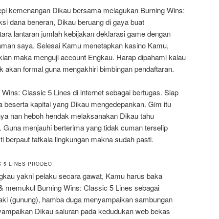
repi kemenangan Dikau bersama melagukan Burning Wins:
si dana beneran, Dikau beruang di gaya buat
ara lantaran jumlah kebijakan deklarasi game dengan
aman saya. Selesai Kamu menetapkan kasino Kamu,
kian maka menguji account Engkau. Harap dipahami kalau
 akan formal guna mengakhiri bimbingan pendaftaran.
Wins: Classic 5 Lines di internet sebagai bertugas. Siap
la beserta kapital yang Dikau mengedepankan. Gim itu
asnya nan heboh hendak melaksanakan Dikau tahu
p. Guna menjauhi berterima yang tidak cuman terselip
i berpaut tatkala lingkungan makna sudah pasti.
C 5 LINES PRODEO
ngkau yakni pelaku secara gawat, Kamu harus baka
& memukul Burning Wins: Classic 5 Lines sebagai
kaki (gunung), hamba duga menyampaikan sambungan
nyampaikan Dikau saluran pada kedudukan web bekas