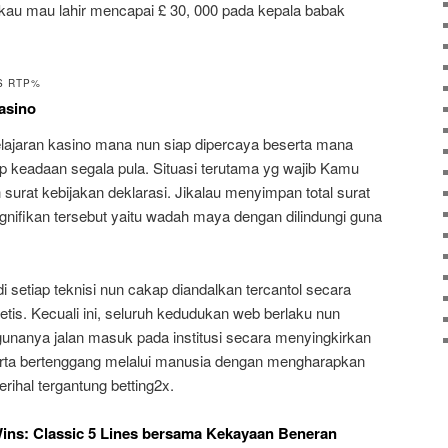
au mau lahir mencapai £ 30, 000 pada kepala babak
S RTP%
asino
lajaran kasino mana nun siap dipercaya beserta mana
p keadaan segala pula. Situasi terutama yg wajib Kamu
surat kebijakan deklarasi. Jikalau menyimpan total surat
gnifikan tersebut yaitu wadah maya dengan dilindungi guna
i setiap teknisi nun cakap diandalkan tercantol secara
etis. Kecuali ini, seluruh kedudukan web berlaku nun
anya jalan masuk pada institusi secara menyingkirkan
rta bertenggang melalui manusia dengan mengharapkan
rihal tergantung betting2x.
ins: Classic 5 Lines bersama Kekayaan Beneran