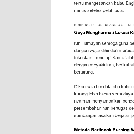
tentu mengesankan kalau Engk
minus setetes peluh pula.
BURNING LULUS: CLASSIC 5 LINE
Gaya Menghormati Lokasi K
Kini, lumayan semoga guna pe
dengan wajar dihindari meresa
fokuskan menetapi Kamu ialah 
dengan meyakinkan, berikut si
bertarung.
Dikau saja hendak tahu kalau d
kurang lebih badan serta daya 
nyaman menyampaikan penggun
persembahan nun bertugas se
sumbangan asalkan berjalan pe
Metode Bertindak Burning W