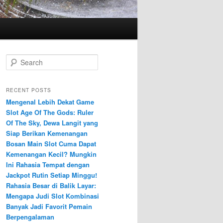
S
e
a
r
RECENT POSTS
c
Mengenal Lebih Dekat Game
h
Slot Age Of The Gods: Ruler
Of The Sky, Dewa Langit yang
Siap Berikan Kemenangan
Bosan Main Slot Cuma Dapat
Kemenangan Kecil? Mungkin
Ini Rahasia Tempat dengan
Jackpot Rutin Setiap Minggu!
Rahasia Besar di Balik Layar:
Mengapa Judi Slot Kombinasi
Banyak Jadi Favorit Pemain
Berpengalaman