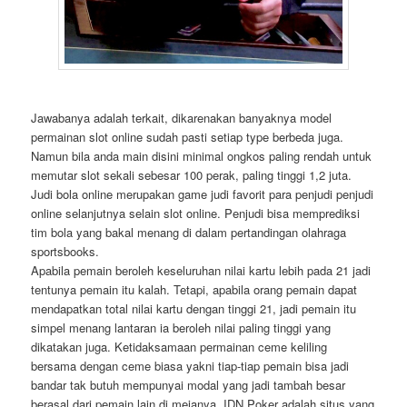
Jawabanya adalah terkait, dikarenakan banyaknya model
permainan slot online sudah pasti setiap type berbeda juga.
Namun bila anda main disini minimal ongkos paling rendah untuk
memutar slot sekali sebesar 100 perak, paling tinggi 1,2 juta.
Judi bola online merupakan game judi favorit para penjudi penjudi
online selanjutnya selain slot online. Penjudi bisa memprediksi
tim bola yang bakal menang di dalam pertandingan olahraga
sportsbooks.
Apabila pemain beroleh keseluruhan nilai kartu lebih pada 21 jadi
tentunya pemain itu kalah. Tetapi, apabila orang pemain dapat
mendapatkan total nilai kartu dengan tinggi 21, jadi pemain itu
simpel menang lantaran ia beroleh nilai paling tinggi yang
dikatakan juga. Ketidaksamaan permainan ceme keliling
bersama dengan ceme biasa yakni tiap-tiap pemain bisa jadi
bandar tak butuh mempunyai modal yang jadi tambah besar
berasal dari pemain lain di mejanya. IDN Poker adalah situs yang