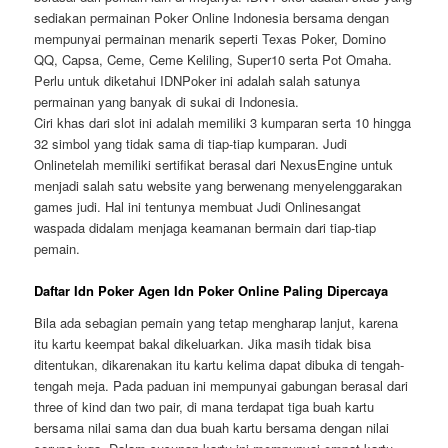
sediakan permainan Poker Online Indonesia bersama dengan
mempunyai permainan menarik seperti Texas Poker, Domino
QQ, Capsa, Ceme, Ceme Keliling, Super10 serta Pot Omaha.
Perlu untuk diketahui IDNPoker ini adalah salah satunya
permainan yang banyak di sukai di Indonesia.
Ciri khas dari slot ini adalah memiliki 3 kumparan serta 10 hingga
32 simbol yang tidak sama di tiap-tiap kumparan. Judi
Onlinetelah memiliki sertifikat berasal dari NexusEngine untuk
menjadi salah satu website yang berwenang menyelenggarakan
games judi. Hal ini tentunya membuat Judi Onlinesangat
waspada didalam menjaga keamanan bermain dari tiap-tiap
pemain.
Daftar Idn Poker Agen Idn Poker Online Paling Dipercaya
Bila ada sebagian pemain yang tetap mengharap lanjut, karena
itu kartu keempat bakal dikeluarkan. Jika masih tidak bisa
ditentukan, dikarenakan itu kartu kelima dapat dibuka di tengah-
tengah meja. Pada paduan ini mempunyai gabungan berasal dari
three of kind dan two pair, di mana terdapat tiga buah kartu
bersama nilai sama dan dua buah kartu bersama dengan nilai