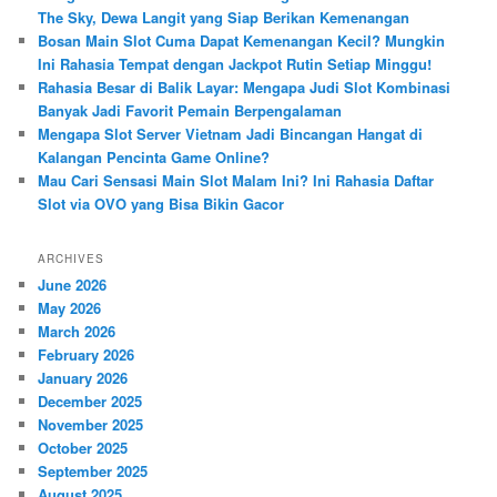
h
The Sky, Dewa Langit yang Siap Berikan Kemenangan
Bosan Main Slot Cuma Dapat Kemenangan Kecil? Mungkin
Ini Rahasia Tempat dengan Jackpot Rutin Setiap Minggu!
Rahasia Besar di Balik Layar: Mengapa Judi Slot Kombinasi
Banyak Jadi Favorit Pemain Berpengalaman
Mengapa Slot Server Vietnam Jadi Bincangan Hangat di
Kalangan Pencinta Game Online?
Mau Cari Sensasi Main Slot Malam Ini? Ini Rahasia Daftar
Slot via OVO yang Bisa Bikin Gacor
ARCHIVES
June 2026
May 2026
March 2026
February 2026
January 2026
December 2025
November 2025
October 2025
September 2025
August 2025