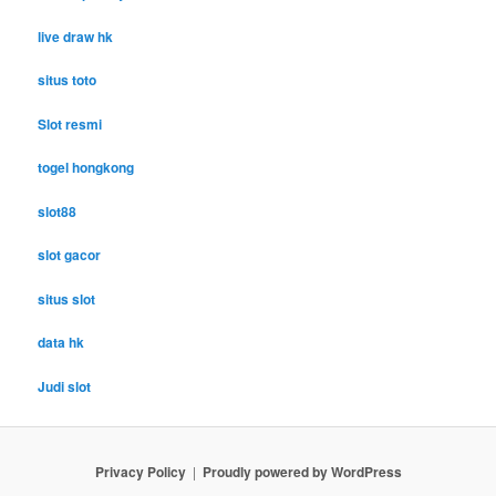
live draw hk
situs toto
Slot resmi
togel hongkong
slot88
slot gacor
situs slot
data hk
Judi slot
Privacy Policy
Proudly powered by WordPress