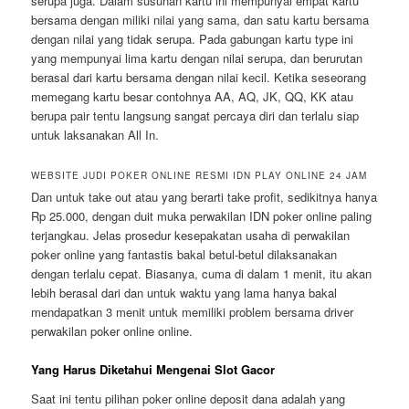
serupa juga. Dalam susunan kartu ini mempunyai empat kartu
bersama dengan miliki nilai yang sama, dan satu kartu bersama
dengan nilai yang tidak serupa. Pada gabungan kartu type ini
yang mempunyai lima kartu dengan nilai serupa, dan berurutan
berasal dari kartu bersama dengan nilai kecil. Ketika seseorang
memegang kartu besar contohnya AA, AQ, JK, QQ, KK atau
berupa pair tentu langsung sangat percaya diri dan terlalu siap
untuk laksanakan All In.
WEBSITE JUDI POKER ONLINE RESMI IDN PLAY ONLINE 24 JAM
Dan untuk take out atau yang berarti take profit, sedikitnya hanya
Rp 25.000, dengan duit muka perwakilan IDN poker online paling
terjangkau. Jelas prosedur kesepakatan usaha di perwakilan
poker online yang fantastis bakal betul-betul dilaksanakan
dengan terlalu cepat. Biasanya, cuma di dalam 1 menit, itu akan
lebih berasal dari dan untuk waktu yang lama hanya bakal
mendapatkan 3 menit untuk memiliki problem bersama driver
perwakilan poker online online.
Yang Harus Diketahui Mengenai Slot Gacor
Saat ini tentu pilihan poker online deposit dana adalah yang