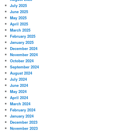
July 2025
June 2025
May 2025
April 2025
March 2025
February 2025
January 2025
December 2024
November 2024
October 2024
September 2024
August 2024
July 2024
June 2024
May 2024
April 2024
March 2024
February 2024
January 2024
December 2023
November 2023