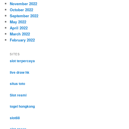
November 2022
October 2022
September 2022
May 2022
April 2022
March 2022
February 2022
SITES
slot terpercaya
live draw hk
situs toto
Slot resmi
togel hongkong
slot88