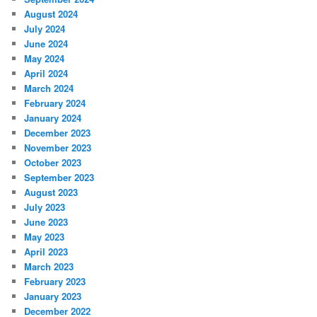
August 2024
July 2024
June 2024
May 2024
April 2024
March 2024
February 2024
January 2024
December 2023
November 2023
October 2023
September 2023
August 2023
July 2023
June 2023
May 2023
April 2023
March 2023
February 2023
January 2023
December 2022