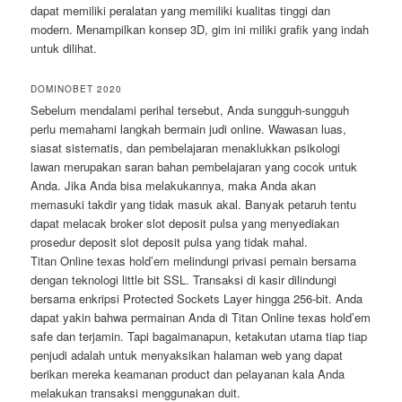
dapat memiliki peralatan yang memiliki kualitas tinggi dan
modern. Menampilkan konsep 3D, gim ini miliki grafik yang indah
untuk dilihat.
DOMINOBET 2020
Sebelum mendalami perihal tersebut, Anda sungguh-sungguh
perlu memahami langkah bermain judi online. Wawasan luas,
siasat sistematis, dan pembelajaran menaklukkan psikologi
lawan merupakan saran bahan pembelajaran yang cocok untuk
Anda. Jika Anda bisa melakukannya, maka Anda akan
memasuki takdir yang tidak masuk akal. Banyak petaruh tentu
dapat melacak broker slot deposit pulsa yang menyediakan
prosedur deposit slot deposit pulsa yang tidak mahal.
Titan Online texas hold’em melindungi privasi pemain bersama
dengan teknologi little bit SSL. Transaksi di kasir dilindungi
bersama enkripsi Protected Sockets Layer hingga 256-bit. Anda
dapat yakin bahwa permainan Anda di Titan Online texas hold’em
safe dan terjamin. Tapi bagaimanapun, ketakutan utama tiap tiap
penjudi adalah untuk menyaksikan halaman web yang dapat
berikan mereka keamanan product dan pelayanan kala Anda
melakukan transaksi menggunakan duit.