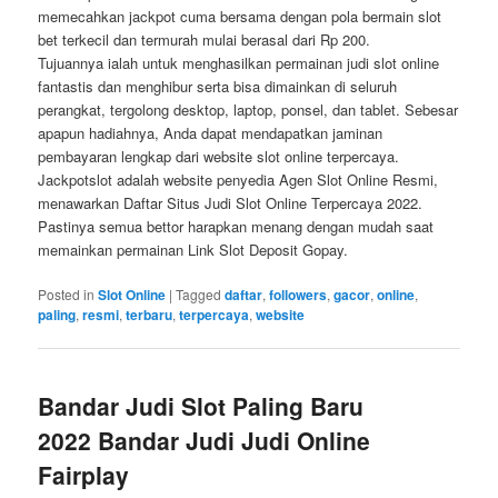
memecahkan jackpot cuma bersama dengan pola bermain slot
bet terkecil dan termurah mulai berasal dari Rp 200.
Tujuannya ialah untuk menghasilkan permainan judi slot online
fantastis dan menghibur serta bisa dimainkan di seluruh
perangkat, tergolong desktop, laptop, ponsel, dan tablet. Sebesar
apapun hadiahnya, Anda dapat mendapatkan jaminan
pembayaran lengkap dari website slot online terpercaya.
Jackpotslot adalah website penyedia Agen Slot Online Resmi,
menawarkan Daftar Situs Judi Slot Online Terpercaya 2022.
Pastinya semua bettor harapkan menang dengan mudah saat
memainkan permainan Link Slot Deposit Gopay.
Posted in
Slot Online
|
Tagged
daftar
,
followers
,
gacor
,
online
,
paling
,
resmi
,
terbaru
,
terpercaya
,
website
Bandar Judi Slot Paling Baru
2022 Bandar Judi Judi Online
Fairplay