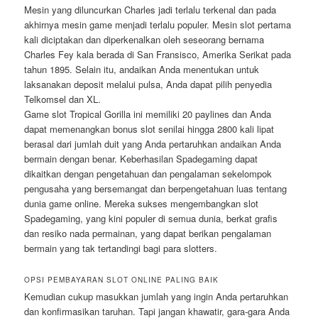
Mesin yang diluncurkan Charles jadi terlalu terkenal dan pada
akhirnya mesin game menjadi terlalu populer. Mesin slot pertama
kali diciptakan dan diperkenalkan oleh seseorang bernama
Charles Fey kala berada di San Fransisco, Amerika Serikat pada
tahun 1895. Selain itu, andaikan Anda menentukan untuk
laksanakan deposit melalui pulsa, Anda dapat pilih penyedia
Telkomsel dan XL.
Game slot Tropical Gorilla ini memiliki 20 paylines dan Anda
dapat memenangkan bonus slot senilai hingga 2800 kali lipat
berasal dari jumlah duit yang Anda pertaruhkan andaikan Anda
bermain dengan benar. Keberhasilan Spadegaming dapat
dikaitkan dengan pengetahuan dan pengalaman sekelompok
pengusaha yang bersemangat dan berpengetahuan luas tentang
dunia game online. Mereka sukses mengembangkan slot
Spadegaming, yang kini populer di semua dunia, berkat grafis
dan resiko nada permainan, yang dapat berikan pengalaman
bermain yang tak tertandingi bagi para slotters.
OPSI PEMBAYARAN SLOT ONLINE PALING BAIK
Kemudian cukup masukkan jumlah yang ingin Anda pertaruhkan
dan konfirmasikan taruhan. Tapi jangan khawatir, gara-gara Anda