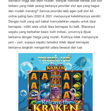
semakin tinggi dan lebih mudah. Banyak member bandar judi slot
terbaru yang tidak jarang bertanya provider slot apa yang bagus
dan mudah menang? Semua provider web agen judi slot 4d
online paling baru 2020 & 2021 mempunyai kelebihannya sendiri.
Dengan kulit yang asli bakal memudahkan sepatu untuk bisa
bernapas, miliki area untuk bisa bernapas itu baik. Biasanya
sepatu yang berbahan basic kulit imitasi, umumnya dijual
bersama dengan harga yang murah. Kulitnya tidak mempunyai
pori – pori, supaya sepatu tersebut tidak dapat bernapas
bersama langkah mengambil udara berasal dari luar.