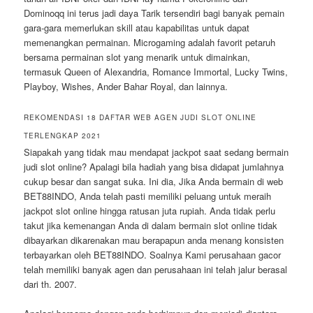
Dominoqq ini terus jadi daya Tarik tersendiri bagi banyak pemain
gara-gara memerlukan skill atau kapabilitas untuk dapat
memenangkan permainan. Microgaming adalah favorit petaruh
bersama permainan slot yang menarik untuk dimainkan,
termasuk Queen of Alexandria, Romance Immortal, Lucky Twins,
Playboy, Wishes, Ander Bahar Royal, dan lainnya.
REKOMENDASI 18 DAFTAR WEB AGEN JUDI SLOT ONLINE
TERLENGKAP 2021
Siapakah yang tidak mau mendapat jackpot saat sedang bermain
judi slot online? Apalagi bila hadiah yang bisa didapat jumlahnya
cukup besar dan sangat suka. Ini dia, Jika Anda bermain di web
BET88INDO, Anda telah pasti memiliki peluang untuk meraih
jackpot slot online hingga ratusan juta rupiah. Anda tidak perlu
takut jika kemenangan Anda di dalam bermain slot online tidak
dibayarkan dikarenakan mau berapapun anda menang konsisten
terbayarkan oleh BET88INDO. Soalnya Kami perusahaan gacor
telah memiliki banyak agen dan perusahaan ini telah jalur berasal
dari th. 2007.