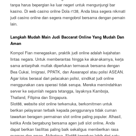
tanpa harus bepergian ke luar negeri untuk mengunjungi bar
kasino. Di web casino online Dola r138, Anda bisa segera nikmati
judi casino online dan segera mengobrol bersama dengan pemain
lain.
Langkah Mudah Main Judi Baccarat Online Yang Mudah Dan
Aman
Kompol Fian menegaskan, praktik judi online adalah kejahatan
lintas negara. Untuk memberantas hingga ke akar-akarnya, kerja
sama antarpihak mutlak diperlukan termasuk bersama dengan
Bea Cukai, Imigrasi, PPATK, dan Aseanapol atau polisi ASEAN.
Agar lolos berasal dari pelacakan polisi, sindikat judi online
menggunakan cara operasi tidak serupa. Mereka memindahkan
server ke sejumlah negara tetangga, layaknya Kamboja,
Thailand, Filipina dan Singapura.
Slot88, website slot online terkemuka, berkomitmen untuk
berikan pelayanan terbaik kepada penggunanya tidak cuman
tawarkan beragam permainan slot online paling populer. Alhasil,
ketika Anda bergabung bersama agen judi slot online, Anda
dapat berikan fasilitas paling baik sekaligus memberikan rasa
nyaman dan aman. Akibatnya, Slot88 tawarkan lebih dari satu