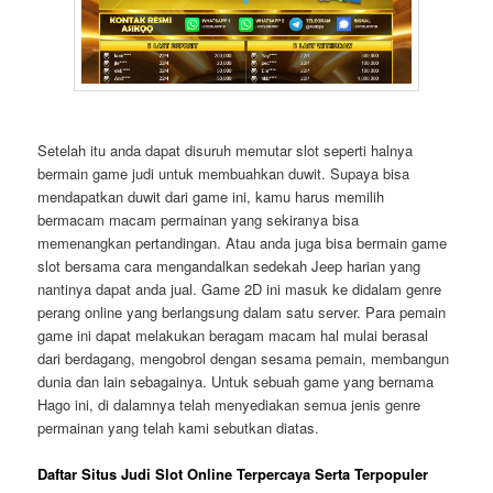
Setelah itu anda dapat disuruh memutar slot seperti halnya
bermain game judi untuk membuahkan duwit. Supaya bisa
mendapatkan duwit dari game ini, kamu harus memilih
bermacam macam permainan yang sekiranya bisa
memenangkan pertandingan. Atau anda juga bisa bermain game
slot bersama cara mengandalkan sedekah Jeep harian yang
nantinya dapat anda jual. Game 2D ini masuk ke didalam genre
perang online yang berlangsung dalam satu server. Para pemain
game ini dapat melakukan beragam macam hal mulai berasal
dari berdagang, mengobrol dengan sesama pemain, membangun
dunia dan lain sebagainya. Untuk sebuah game yang bernama
Hago ini, di dalamnya telah menyediakan semua jenis genre
permainan yang telah kami sebutkan diatas.
Daftar Situs Judi Slot Online Terpercaya Serta Terpopuler