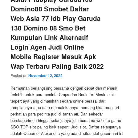
Domino88 Smobet Daftar
Web Asia 77 Idb Play Garuda
138 Domino 88 Smo Bet
Kumpulan Link Alternatif
Login Agen Judi Online
Mobile Register Masuk Apk
Wap Terbaru Paling Baik 2022
Posted on
November 12, 2022
Permainan berlangsung bersama dengan cepat dan menarik,
terlebih untuk para pecinta Craps dan Roulette. Mesin slot
terpercaya yang dimainkan secara online berasal dari
tampilannya atau cara memainkannya memang bisa mencuri
perhatian para pecinta judi di tanah air. Dari sekedar
bereksperimen hingga selanjutnya join bersama website game
SBO TOP slot paling baik seperti Judi slot. Daftar selanjutnya
adalah Queen of Alexandria yang ada di situs slot gacor hari ini