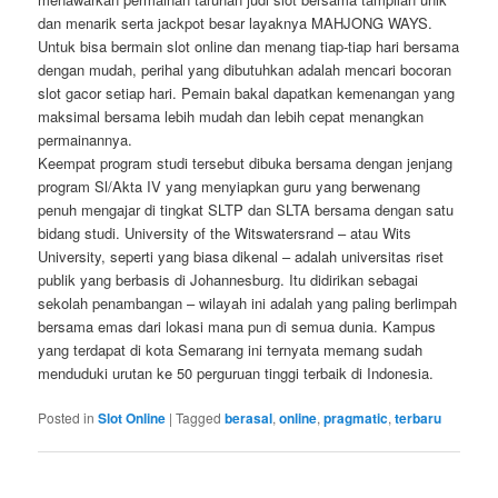
dan menarik serta jackpot besar layaknya MAHJONG WAYS.
Untuk bisa bermain slot online dan menang tiap-tiap hari bersama
dengan mudah, perihal yang dibutuhkan adalah mencari bocoran
slot gacor setiap hari. Pemain bakal dapatkan kemenangan yang
maksimal bersama lebih mudah dan lebih cepat menangkan
permainannya.
Keempat program studi tersebut dibuka bersama dengan jenjang
program Sl/Akta IV yang menyiapkan guru yang berwenang
penuh mengajar di tingkat SLTP dan SLTA bersama dengan satu
bidang studi. University of the Witswatersrand – atau Wits
University, seperti yang biasa dikenal – adalah universitas riset
publik yang berbasis di Johannesburg. Itu didirikan sebagai
sekolah penambangan – wilayah ini adalah yang paling berlimpah
bersama emas dari lokasi mana pun di semua dunia. Kampus
yang terdapat di kota Semarang ini ternyata memang sudah
menduduki urutan ke 50 perguruan tinggi terbaik di Indonesia.
Posted in
Slot Online
|
Tagged
berasal
,
online
,
pragmatic
,
terbaru