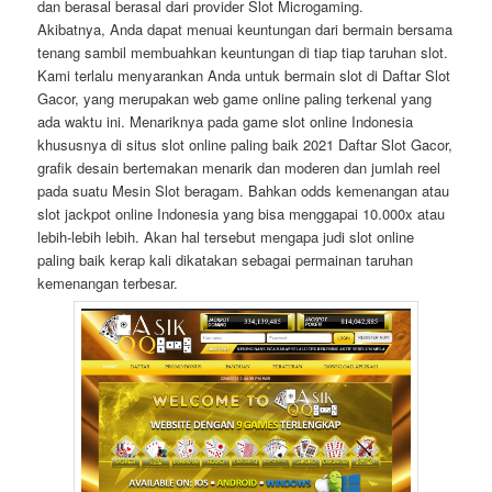
dan berasal berasal dari provider Slot Microgaming.
Akibatnya, Anda dapat menuai keuntungan dari bermain bersama
tenang sambil membuahkan keuntungan di tiap tiap taruhan slot.
Kami terlalu menyarankan Anda untuk bermain slot di Daftar Slot
Gacor, yang merupakan web game online paling terkenal yang
ada waktu ini. Menariknya pada game slot online Indonesia
khususnya di situs slot online paling baik 2021 Daftar Slot Gacor,
grafik desain bertemakan menarik dan moderen dan jumlah reel
pada suatu Mesin Slot beragam. Bahkan odds kemenangan atau
slot jackpot online Indonesia yang bisa menggapai 10.000x atau
lebih-lebih lebih. Akan hal tersebut mengapa judi slot online
paling baik kerap kali dikatakan sebagai permainan taruhan
kemenangan terbesar.