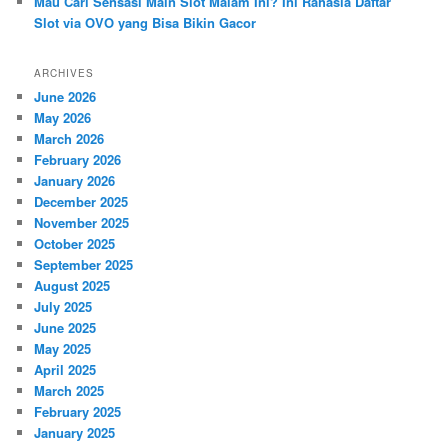
Mau Cari Sensasi Main Slot Malam Ini? Ini Rahasia Daftar
Slot via OVO yang Bisa Bikin Gacor
ARCHIVES
June 2026
May 2026
March 2026
February 2026
January 2026
December 2025
November 2025
October 2025
September 2025
August 2025
July 2025
June 2025
May 2025
April 2025
March 2025
February 2025
January 2025