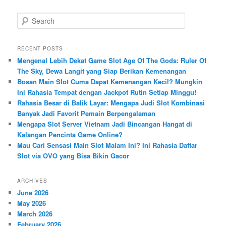
S
e
a
r
RECENT POSTS
c
Mengenal Lebih Dekat Game Slot Age Of The Gods: Ruler Of
h
The Sky, Dewa Langit yang Siap Berikan Kemenangan
Bosan Main Slot Cuma Dapat Kemenangan Kecil? Mungkin
Ini Rahasia Tempat dengan Jackpot Rutin Setiap Minggu!
Rahasia Besar di Balik Layar: Mengapa Judi Slot Kombinasi
Banyak Jadi Favorit Pemain Berpengalaman
Mengapa Slot Server Vietnam Jadi Bincangan Hangat di
Kalangan Pencinta Game Online?
Mau Cari Sensasi Main Slot Malam Ini? Ini Rahasia Daftar
Slot via OVO yang Bisa Bikin Gacor
ARCHIVES
June 2026
May 2026
March 2026
February 2026