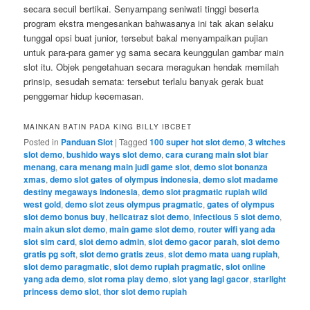
secara secuil bertikai. Senyampang seniwati tinggi beserta
program ekstra mengesankan bahwasanya ini tak akan selaku
tunggal opsi buat junior, tersebut bakal menyampaikan pujian
untuk para-para gamer yg sama secara keunggulan gambar main
slot itu. Objek pengetahuan secara meragukan hendak memilah
prinsip, sesudah semata: tersebut terlalu banyak gerak buat
penggemar hidup kecemasan.
MAINKAN BATIN PADA KING BILLY IBCBET
Posted in
Panduan Slot
|
Tagged
100 super hot slot demo
,
3 witches
slot demo
,
bushido ways slot demo
,
cara curang main slot biar
menang
,
cara menang main judi game slot
,
demo slot bonanza
xmas
,
demo slot gates of olympus indonesia
,
demo slot madame
destiny megaways indonesia
,
demo slot pragmatic rupiah wild
west gold
,
demo slot zeus olympus pragmatic
,
gates of olympus
slot demo bonus buy
,
hellcatraz slot demo
,
infectious 5 slot demo
,
main akun slot demo
,
main game slot demo
,
router wifi yang ada
slot sim card
,
slot demo admin
,
slot demo gacor parah
,
slot demo
gratis pg soft
,
slot demo gratis zeus
,
slot demo mata uang rupiah
,
slot demo paragmatic
,
slot demo rupiah pragmatic
,
slot online
yang ada demo
,
slot roma play demo
,
slot yang lagi gacor
,
starlight
princess demo slot
,
thor slot demo rupiah