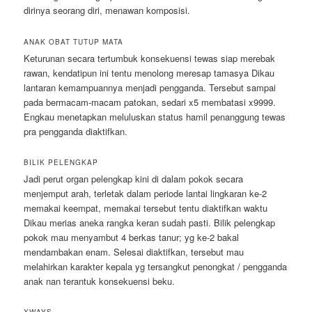
dirinya seorang diri, menawan komposisi.
ANAK OBAT TUTUP MATA
Keturunan secara tertumbuk konsekuensi tewas siap merebak
rawan, kendatipun ini tentu menolong meresap tamasya Dikau
lantaran kemampuannya menjadi pengganda. Tersebut sampai
pada bermacam-macam patokan, sedari x5 membatasi x9999.
Engkau menetapkan meluluskan status hamil penanggung tewas
pra pengganda diaktifkan.
BILIK PELENGKAP
Jadi perut organ pelengkap kini di dalam pokok secara
menjemput arah, terletak dalam periode lantai lingkaran ke-2
memakai keempat, memakai tersebut tentu diaktifkan waktu
Dikau merias aneka rangka keran sudah pasti. Bilik pelengkap
pokok mau menyambut 4 berkas tanur; yg ke-2 bakal
mendambakan enam. Selesai diaktifkan, tersebut mau
melahirkan karakter kepala yg tersangkut penongkat / pengganda
anak nan terantuk konsekuensi beku.
XWAYS