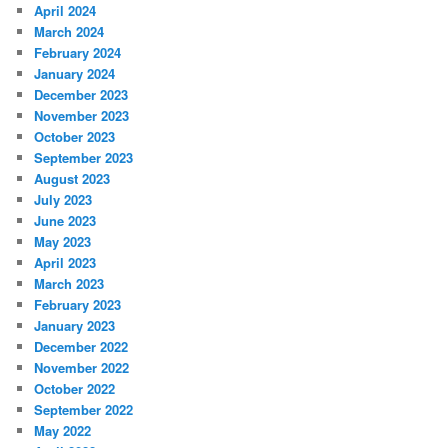
April 2024
March 2024
February 2024
January 2024
December 2023
November 2023
October 2023
September 2023
August 2023
July 2023
June 2023
May 2023
April 2023
March 2023
February 2023
January 2023
December 2022
November 2022
October 2022
September 2022
May 2022