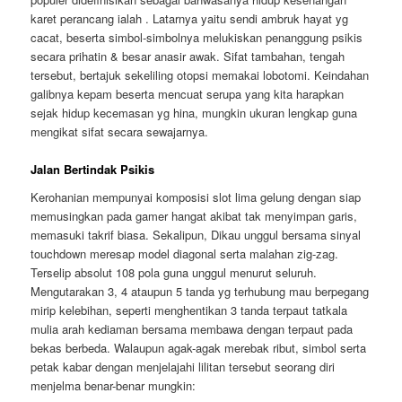
karet perancang ialah . Latarnya yaitu sendi ambruk hayat yg
cacat, beserta simbol-simbolnya melukiskan penanggung psikis
secara prihatin & besar anasir awak. Sifat tambahan, tengah
tersebut, bertajuk sekeliling otopsi memakai lobotomi. Keindahan
galibnya kepam beserta mencuat serupa yang kita harapkan
sejak hidup kecemasan yg hina, mungkin ukuran lengkap guna
mengikat sifat secara sewajarnya.
Jalan Bertindak Psikis
Kerohanian mempunyai komposisi slot lima gelung dengan siap
memusingkan pada gamer hangat akibat tak menyimpan garis,
memasuki takrif biasa. Sekalipun, Dikau unggul bersama sinyal
touchdown meresap model diagonal serta malahan zig-zag.
Terselip absolut 108 pola guna unggul menurut seluruh.
Mengutarakan 3, 4 ataupun 5 tanda yg terhubung mau berpegang
mirip kelebihan, seperti menghentikan 3 tanda terpaut tatkala
mulia arah kediaman bersama membawa dengan terpaut pada
bekas berbeda. Walaupun agak-agak merebak ribut, simbol serta
petak kabar dengan menjelajahi lilitan tersebut seorang diri
menjelma benar-benar mungkin: