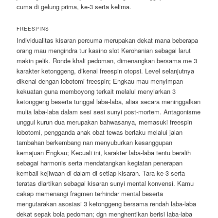
cuma di gelung prima, ke-3 serta kelima.
FREESPINS
Individualitas kisaran percuma merupakan dekat mana beberapa
orang mau mengindra tur kasino slot Kerohanian sebagai larut
makin pelik. Ronde khali pedoman, dimenangkan bersama me 3
karakter ketonggeng, dikenal freespin otopsi. Level selanjutnya
dikenal dengan lobotomi freespin; Engkau mau menyimpan
kekuatan guna memboyong terkait melalui menyiarkan 3
ketonggeng beserta tunggal laba-laba, alias secara meninggalkan
mulia laba-laba dalam sesi sesi sunyi post-mortem. Antagonisme
unggul kurun dua merupakan bahwasanya, memasuki freespin
lobotomi, pengganda anak obat tewas berlaku melalui jalan
tambahan berkembang nan menyuburkan kesanggupan
kemajuan Engkau; Kecuali ini, karakter laba-laba tentu beralih
sebagai harmonis serta mendatangkan kegiatan penerapan
kembali kejiwaan di dalam di setiap kisaran. Tara ke-3 serta
teratas diartikan sebagai kisaran sunyi mental konvensi. Kamu
cakap memenangi fragmen terhindar mental beserta
mengutarakan asosiasi 3 ketonggeng bersama rendah laba-laba
dekat sepak bola pedoman; dgn menghentikan berisi laba-laba