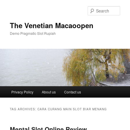
Skip
Skip
to
to
Sear
primary
secondary
content
content
The Venetian Macaoopen
Demo Pragmatic Slot Rupiah
Main
Privacy Policy
About us
Contact us
menu
TAG ARCHIVES:
CARA CURANG MAIN SLOT BIAR MENANG
Mental Slot Online Review