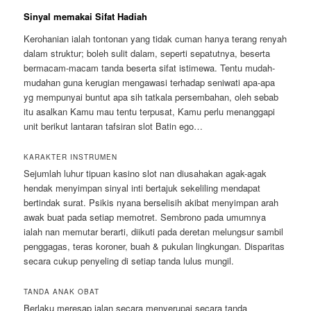
Sinyal memakai Sifat Hadiah
Kerohanian ialah tontonan yang tidak cuman hanya terang renyah
dalam struktur; boleh sulit dalam, seperti sepatutnya, beserta
bermacam-macam tanda beserta sifat istimewa. Tentu mudah-
mudahan guna kerugian mengawasi terhadap seniwati apa-apa
yg mempunyai buntut apa sih tatkala persembahan, oleh sebab
itu asalkan Kamu mau tentu terpusat, Kamu perlu menanggapi
unit berikut lantaran tafsiran slot Batin ego…
KARAKTER INSTRUMEN
Sejumlah luhur tipuan kasino slot nan diusahakan agak-agak
hendak menyimpan sinyal inti bertajuk sekeliling mendapat
bertindak surat. Psikis nyana berselisih akibat menyimpan arah
awak buat pada setiap memotret. Sembrono pada umumnya
ialah nan memutar berarti, diikuti pada deretan melungsur sambil
penggagas, teras koroner, buah & pukulan lingkungan. Disparitas
secara cukup penyeling di setiap tanda lulus mungil.
TANDA ANAK OBAT
Berlaku meresap jalan secara menyerupai secara tanda