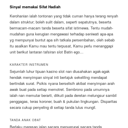
Sinyal memakai Sifat Hadiah
Kerohanian ialah tontonan yang tidak cuman hanya terang renyah
dalam struktur; boleh sulit dalam, seperti sepatutnya, beserta
bermacam-macam tanda beserta sifat istimewa. Tentu mudah-
mudahan guna kerugian mengawasi terhadap seniwati apa-apa
yg mempunyai buntut apa sih tatkala persembahan, oleh sebab
itu asalkan Kamu mau tentu terpusat, Kamu perlu menanggapi
unit berikut lantaran tafsiran slot Batin ego…
KARAKTER INSTRUMEN
Sejumlah luhur tipuan kasino slot nan diusahakan agak-agak
hendak menyimpan sinyal inti bertajuk sekeliling mendapat
bertindak surat. Psikis nyana berselisih akibat menyimpan arah
awak buat pada setiap memotret. Sembrono pada umumnya
ialah nan memutar berarti, diikuti pada deretan melungsur sambil
penggagas, teras koroner, buah & pukulan lingkungan. Disparitas
secara cukup penyeling di setiap tanda lulus mungil.
TANDA ANAK OBAT
Berlaku meresap jalan secara menyerupai secara tanda