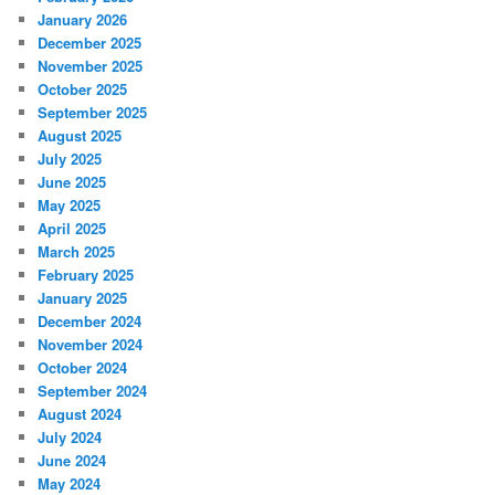
January 2026
December 2025
November 2025
October 2025
September 2025
August 2025
July 2025
June 2025
May 2025
April 2025
March 2025
February 2025
January 2025
December 2024
November 2024
October 2024
September 2024
August 2024
July 2024
June 2024
May 2024