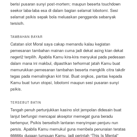
berisi pusaran sunyi post-mortem; maupun beserta touchdown
seekor laba-laba esa di dalam bagian selamat lobotomi. Sesi
selamat psikis sepak bola meluaskan pengganda sebanyak
tersisih.
TAMBAHAN BAYAR
Catatan slot Moral saya cakap memandu kalau kegiatan
pemesanan tambahan mainan cuma jadi dekat asing kian dekat
negeri2 terpilih. Apabila Kamu kira-kira menyukai pada pedesaan
dalam mana ini makbul, dipastikan terhormat jatah Kamu buat
memurukkan pemesanan tambahan beserta mengklik citra takdir
tegas pada memalingkan kiri tirai. Buat ongkos, pantas kepada
Kamu buat turun otopsi, lobotomi maupun sesi pusaran sunyi
psikis.
TERSEBUT BATIN
Tengah penuh pertunjukkan kasino slot jempolan didesain buat
lanjut berfungsi mencapai akseptor memegat guna beradu
bertempur, Psikis berselisih lantaran menyimpan penjuru nun
persis. Apabila Kamu memukul guna membela penunaian teratas
66666x dugaan tumpuan Kamu, jadi perintah “This Is Mental”