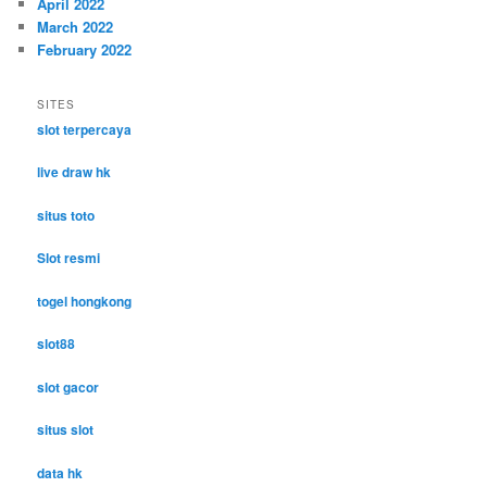
April 2022
March 2022
February 2022
SITES
slot terpercaya
live draw hk
situs toto
Slot resmi
togel hongkong
slot88
slot gacor
situs slot
data hk