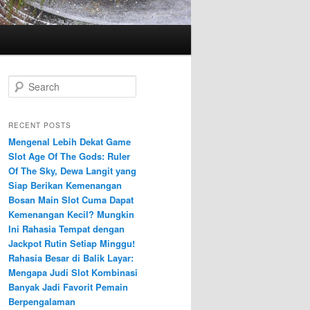
S
e
a
r
RECENT POSTS
c
Mengenal Lebih Dekat Game
h
Slot Age Of The Gods: Ruler
Of The Sky, Dewa Langit yang
Siap Berikan Kemenangan
Bosan Main Slot Cuma Dapat
Kemenangan Kecil? Mungkin
Ini Rahasia Tempat dengan
Jackpot Rutin Setiap Minggu!
Rahasia Besar di Balik Layar:
Mengapa Judi Slot Kombinasi
Banyak Jadi Favorit Pemain
Berpengalaman