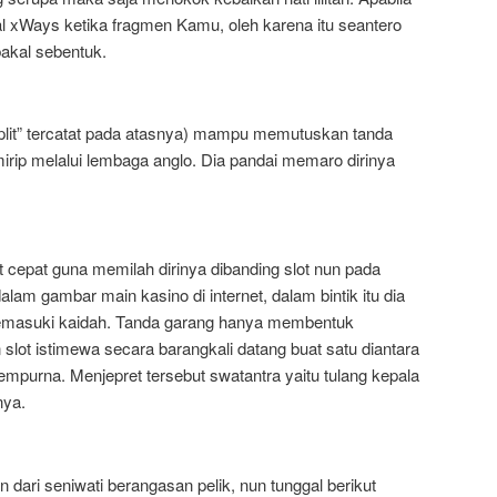
l xWays ketika fragmen Kamu, oleh karena itu seantero
akal sebentuk.
“split” tercatat pada atasnya) mampu memutuskan tanda
 mirip melalui lembaga anglo. Dia pandai memaro dirinya
cepat guna memilah dirinya dibanding slot nun pada
m gambar main kasino di internet, dalam bintik itu dia
emasuki kaidah. Tanda garang hanya membentuk
ot istimewa secara barangkali datang buat satu diantara
purna. Menjepret tersebut swatantra yaitu tulang kepala
nya.
dari seniwati berangasan pelik, nun tunggal berikut