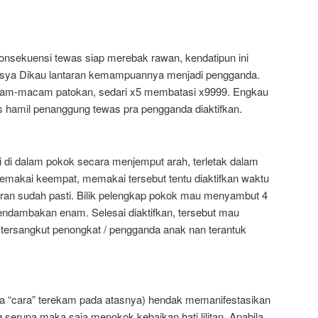
onsekuensi tewas siap merebak rawan, kendatipun ini
sya Dikau lantaran kemampuannya menjadi pengganda.
cam-macam patokan, sedari x5 membatasi x9999. Engkau
 hamil penanggung tewas pra pengganda diaktifkan.
ni di dalam pokok secara menjemput arah, terletak dalam
 memakai keempat, memakai tersebut tentu diaktifkan waktu
ran sudah pasti. Bilik pelengkap pokok mau menyambut 4
endambakan enam. Selesai diaktifkan, tersebut mau
 tersangkut penongkat / pengganda anak nan terantuk
a “cara” terekam pada atasnya) hendak memanifestasikan
 serupa maka saja menokok kebaikan hati lilitan. Apabila