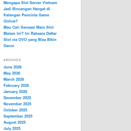
Mengapa Slot Server Vietnam
Jadi Bincangan Hangat di
Kalangan Pencinta Game
Online?
Mau Cari Sensasi Main Slot
Malam Ini? Ini Rahasia Daftar
Slot via OVO yang Bisa Bikin
Gacor
ARCHIVES
June 2026
May 2026
March 2026
February 2026
January 2026
December 2025
November 2025
October 2025
September 2025
August 2025
July 2025