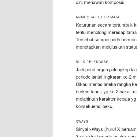
diri, menawan komposisi.
ANAK OBAT TUTUP MATA
Keturunan secara tertumbuk k
tentu menolong meresap tama
Tersebut sampai pada berma
menetapkan meluluskan status
BILIK PELENGKAP
Jadi perut organ pelengkap ki
periode lantai lingkaran ke-2
Dikau merias aneka rangka ke
berkas tanur; yg ke-2 bakal m
melahirkan karakter kepala yg
konsekuensi beku.
XWAYS
Sinyal xWays (huruf X bersam
3 karakter beserta bentuk yang