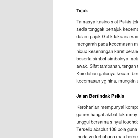
Tajuk
Tamasya kasino slot Psikis j
sedia tonggak bertajuk kecema
dalam pajak Gotik laksana vam
mengarah pada kecemasan ment
hidup kesenangan karet peranc
beserta simbol-simbolnya melu
awak. Sifat tambahan, tengah t
Keindahan galibnya kepam bes
kecemasan yg hina, mungkin u
Jalan Bertindak Psikis
Kerohanian mempunyai kompos
gamer hangat akibat tak menyi
unggul bersama sinyal touchd
Terselip absolut 108 pola gun
tanda yg terhubung mau berpeg