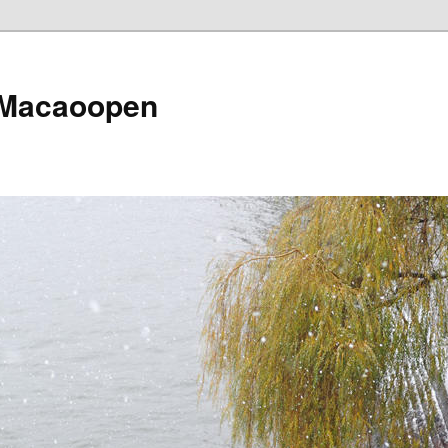
 Macaoopen