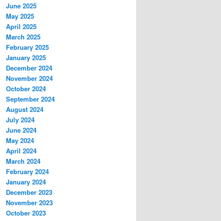
June 2025
May 2025
April 2025
March 2025
February 2025
January 2025
December 2024
November 2024
October 2024
September 2024
August 2024
July 2024
June 2024
May 2024
April 2024
March 2024
February 2024
January 2024
December 2023
November 2023
October 2023