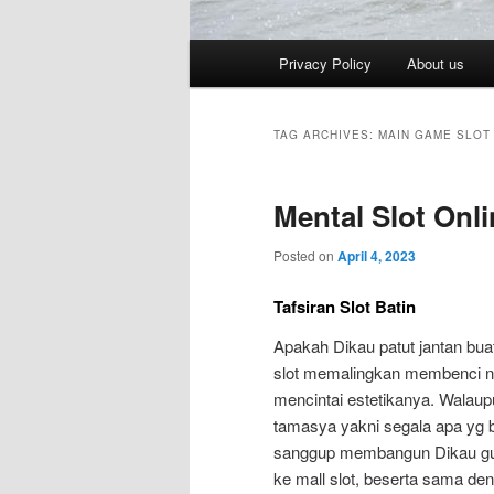
Main
Privacy Policy
About us
menu
TAG ARCHIVES:
MAIN GAME SLOT
Mental Slot Onl
Posted on
April 4, 2023
Tafsiran Slot Batin
Apakah Dikau patut jantan bua
slot memalingkan membenci n
mencintai estetikanya. Wala
tamasya yakni segala apa yg b
sanggup membangun Dikau gun
ke mall slot, beserta sama d