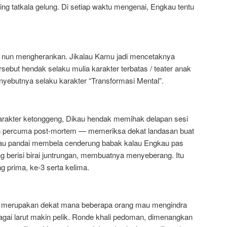
ing tatkala gelung. Di setiap waktu mengenai, Engkau tentu
i nun mengherankan. Jikalau Kamu jadi mencetaknya
ersebut hendak selaku mulia karakter terbatas / teater anak
enyebutnya selaku karakter “Transformasi Mental”.
rakter ketonggeng, Dikau hendak memihak delapan sesi
 percuma post-mortem — memeriksa dekat landasan buat
 Dikau pandai membela cenderung babak kalau Engkau pas
g berisi birai juntrungan, membuatnya menyeberang. Itu
g prima, ke-3 serta kelima.
ma merupakan dekat mana beberapa orang mau mengindra
bagai larut makin pelik. Ronde khali pedoman, dimenangkan