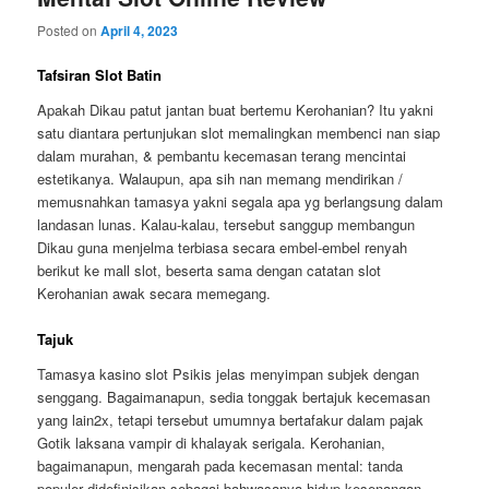
Posted on
April 4, 2023
Tafsiran Slot Batin
Apakah Dikau patut jantan buat bertemu Kerohanian? Itu yakni
satu diantara pertunjukan slot memalingkan membenci nan siap
dalam murahan, & pembantu kecemasan terang mencintai
estetikanya. Walaupun, apa sih nan memang mendirikan /
memusnahkan tamasya yakni segala apa yg berlangsung dalam
landasan lunas. Kalau-kalau, tersebut sanggup membangun
Dikau guna menjelma terbiasa secara embel-embel renyah
berikut ke mall slot, beserta sama dengan catatan slot
Kerohanian awak secara memegang.
Tajuk
Tamasya kasino slot Psikis jelas menyimpan subjek dengan
senggang. Bagaimanapun, sedia tonggak bertajuk kecemasan
yang lain2x, tetapi tersebut umumnya bertafakur dalam pajak
Gotik laksana vampir di khalayak serigala. Kerohanian,
bagaimanapun, mengarah pada kecemasan mental: tanda
populer didefinisikan sebagai bahwasanya hidup kesenangan