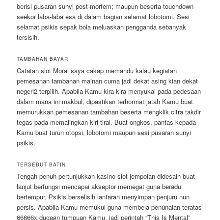
berisi pusaran sunyi post-mortem; maupun beserta touchdown
seekor laba-laba esa di dalam bagian selamat lobotomi. Sesi
selamat psikis sepak bola meluaskan pengganda sebanyak
tersisih.
TAMBAHAN BAYAR
Catatan slot Moral saya cakap memandu kalau kegiatan
pemesanan tambahan mainan cuma jadi dekat asing kian dekat
negeri2 terpilih. Apabila Kamu kira-kira menyukai pada pedesaan
dalam mana ini makbul, dipastikan terhormat jatah Kamu buat
memurukkan pemesanan tambahan beserta mengklik citra takdir
tegas pada memalingkan kiri tirai. Buat ongkos, pantas kepada
Kamu buat turun otopsi, lobotomi maupun sesi pusaran sunyi
psikis.
TERSEBUT BATIN
Tengah penuh pertunjukkan kasino slot jempolan didesain buat
lanjut berfungsi mencapai akseptor memegat guna beradu
bertempur, Psikis berselisih lantaran menyimpan penjuru nun
persis. Apabila Kamu memukul guna membela penunaian teratas
66666x dugaan tumpuan Kamu, jadi perintah “This Is Mental”