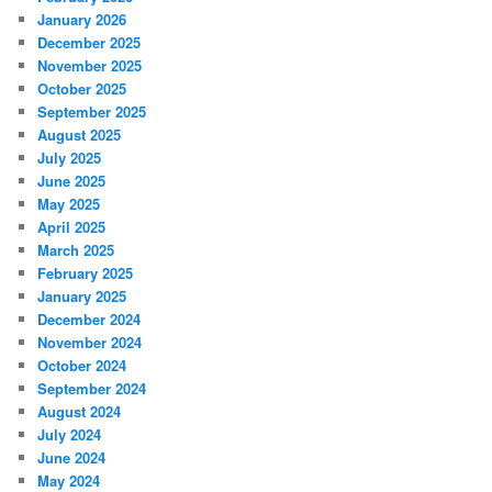
January 2026
December 2025
November 2025
October 2025
September 2025
August 2025
July 2025
June 2025
May 2025
April 2025
March 2025
February 2025
January 2025
December 2024
November 2024
October 2024
September 2024
August 2024
July 2024
June 2024
May 2024