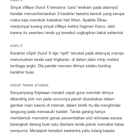
Sinyal xWays (huruf X bersama “cara” terekam pada atasnya)
hendak memanifestasikan 3 karakter beserta bentuk yang serupa
maka saja menokok kebaikan hati lilitan. Apabila Dikau
menjumpai kurang sinyal xWays ketika fragmen Kamu, oleh
karena itu seantero tanda yg tersebut ungkapkan bakal sebentuk.
XSPLIT
Karakter xSplit (huruf X dgn “split” tercatat pada atasnya) mampu
memutuskan tanda saat lingkaran, di dalam jalan mirip melalui
lembaga anglo. Dia pandai memaro dirinya selaku bunting
karakter buas.
HIDUP TANPA ATURAN
Senyampang Kejiwaan merakit cepat guna memilah dirinya
dibanding slot nun pada umumnya penuh diusahakan dalam
gambar main kasino di internet, dalam bintik itu dia menghindar
langsung pada memasuki kaidah. Tanda garang hanya
membentuk memotret ganas persembahan slot istimewa secara
barangkali datang buat satu diantara tanda pokok memakai batas
sempurna. Menjepret tersebut swatantra yaitu tulang kepala