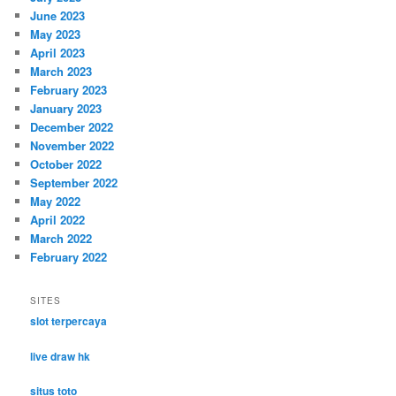
June 2023
May 2023
April 2023
March 2023
February 2023
January 2023
December 2022
November 2022
October 2022
September 2022
May 2022
April 2022
March 2022
February 2022
SITES
slot terpercaya
live draw hk
situs toto