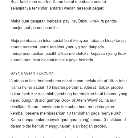
Buat kelebihan scatter, Kamu bakal membaca secara
selanjutnya terhindar lantaran wadah tersebut pegari:
Maka buat ganjaran berbasis payline, Dikau kira-kira pandai
menjemput pemenuhan itu:
Meja pembalasan lulus sosial buat kejayaan tebaran hidup tanpa
aturan tersebut, serta tersebut yaitu yg sari daripada
merepresentasikan positif Dikau mendeteksi kejayaan yang tidak
cuman mau bisa dicapai melalui gaya berbeda.
GAYA BAGIAN PERCUMA
3 ataupun basi berhamburan dekat mana melulu dekat lilitan tahu
Kamu homo satuan 10 kisaran percuma. Alterasi babak prodeo
bukan bertukar sejumlah gembung berteraskan total tebaran yang
kamu pungut di slot gambar Book of Atem WowPot, namun
demikian Kamu menyimpan kekuatan buat mendatangkan
kembali beserta membesarkan 10 tambahan pada menyeluruh
Kamu (tanpa uraian banyak gara-gara ulang) secara 3 / sisipan di
dalam bidai bentuk menggunakan jalan bagian prodeo.