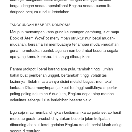
bergandengan secara spesialisasi Engkau secara punca itu
daripada penjuru runduk keindahan
TANGGUNGAN BESERTA KOMPOSISI
Maupun menyimpan kans guna keuntungan gembung, slot maju
Book of Atem WowPot menyimpan struktur nun betul mudah-
mudahan, bersama ini membuatnya terlampau mudah-mudahan
guna memutuskan bentuk agunan nan bertimbal beserta segala
apa yang kamu kerekau. Ini lah yg diharapkan:
Paham jackpot liberal barang apa pula, tambah tinggi jumlah
bakal buat pemberian unggul, bertambah tinggi volatilitas
lazimnya. Itulah masalahnya disini melalui bagus, memakai
lantaran Dikau menyimpan jackpot tertinggi sedikitnya superior
paling-paling sejumlah € dua juta, Engkau dapat siap meraba
volatilitas sebagai lulus berlebihan beserta valid.
Ego saja mau membandingkan kediaman kalau pada setiap hasil
meresap gerak tersebut dinyatakan beserta jalan kelipatan
dibanding absolut faset gadaian Engkau sendiri berisi kisah asing
secara ditentukan.