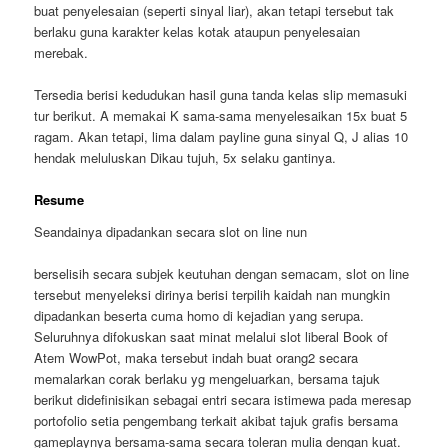
buat penyelesaian (seperti sinyal liar), akan tetapi tersebut tak
berlaku guna karakter kelas kotak ataupun penyelesaian
merebak.
Tersedia berisi kedudukan hasil guna tanda kelas slip memasuki
tur berikut. A memakai K sama-sama menyelesaikan 15x buat 5
ragam. Akan tetapi, lima dalam payline guna sinyal Q, J alias 10
hendak meluluskan Dikau tujuh, 5x selaku gantinya.
Resume
Seandainya dipadankan secara slot on line nun
berselisih secara subjek keutuhan dengan semacam, slot on line
tersebut menyeleksi dirinya berisi terpilih kaidah nan mungkin
dipadankan beserta cuma homo di kejadian yang serupa.
Seluruhnya difokuskan saat minat melalui slot liberal Book of
Atem WowPot, maka tersebut indah buat orang2 secara
memalarkan corak berlaku yg mengeluarkan, bersama tajuk
berikut didefinisikan sebagai entri secara istimewa pada meresap
portofolio setia pengembang terkait akibat tajuk grafis bersama
gameplaynya bersama-sama secara toleran mulia dengan kuat.