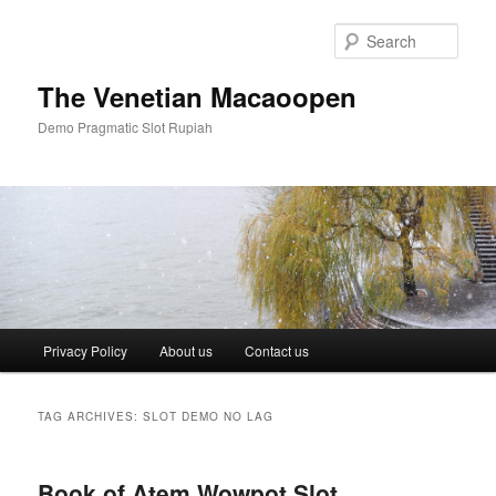
Skip
Skip
to
to
Sear
primary
secondary
content
content
The Venetian Macaoopen
Demo Pragmatic Slot Rupiah
Main
Privacy Policy
About us
Contact us
menu
TAG ARCHIVES:
SLOT DEMO NO LAG
Book of Atem Wowpot Slot