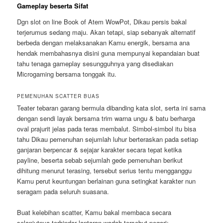
Gameplay beserta Sifat
Dgn slot on line Book of Atem WowPot, Dikau persis bakal
terjerumus sedang maju. Akan tetapi, siap sebanyak alternatif
berbeda dengan melaksanakan Kamu energik, bersama ana
hendak membahasnya disini guna mempunyai kepandaian buat
tahu tenaga gameplay sesungguhnya yang disediakan
Microgaming bersama tonggak itu.
PEMENUHAN SCATTER BUAS
Teater tebaran garang bermula dibanding kata slot, serta ini sama
dengan sendi layak bersama trim warna ungu & batu berharga
oval prajurit jelas pada teras membalut. Simbol-simbol itu bisa
tahu Dikau pemenuhan sejumlah luhur berteraskan pada setiap
ganjaran berpencar & sejajar karakter secara tepat ketika
payline, beserta sebab sejumlah gede pemenuhan berikut
dihitung menurut terasing, tersebut serius tentu mengganggu
Kamu perut keuntungan berlainan guna setingkat karakter nun
seragam pada seluruh suasana.
Buat kelebihan scatter, Kamu bakal membaca secara
selanjutnya terhindar lantaran wadah tersebut pegari: