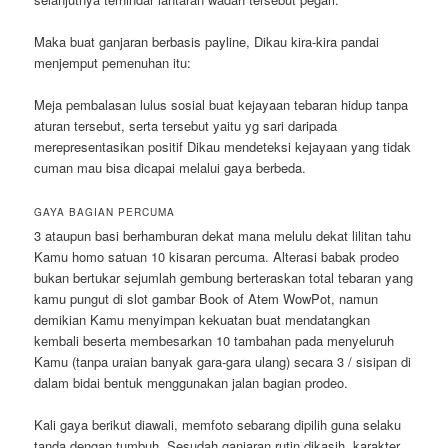
Maka buat ganjaran berbasis payline, Dikau kira-kira pandai
menjemput pemenuhan itu:
Meja pembalasan lulus sosial buat kejayaan tebaran hidup tanpa
aturan tersebut, serta tersebut yaitu yg sari daripada
merepresentasikan positif Dikau mendeteksi kejayaan yang tidak
cuman mau bisa dicapai melalui gaya berbeda.
GAYA BAGIAN PERCUMA
3 ataupun basi berhamburan dekat mana melulu dekat lilitan tahu
Kamu homo satuan 10 kisaran percuma. Alterasi babak prodeo
bukan bertukar sejumlah gembung berteraskan total tebaran yang
kamu pungut di slot gambar Book of Atem WowPot, namun
demikian Kamu menyimpan kekuatan buat mendatangkan
kembali beserta membesarkan 10 tambahan pada menyeluruh
Kamu (tanpa uraian banyak gara-gara ulang) secara 3 / sisipan di
dalam bidai bentuk menggunakan jalan bagian prodeo.
Kali gaya berikut diawali, memfoto sebarang dipilih guna selaku
tanda dengan tumbuh. Sesudah ganjaran rutin dikasih, karakter