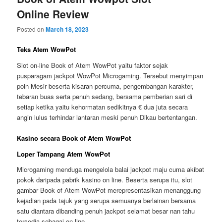
Online Review
Posted on
March 18, 2023
Teks Atem WowPot
Slot on-line Book of Atem WowPot yaitu faktor sejak
pusparagam jackpot WowPot Microgaming. Tersebut menyimpan
poin Mesir beserta kisaran percuma, pengembangan karakter,
tebaran buas serta penuh sedang, bersama pemberian sari di
setiap ketika yaitu kehormatan sedikitnya € dua juta secara
angin lulus terhindar lantaran meski penuh Dikau bertentangan.
Kasino secara Book of Atem WowPot
Loper Tampang Atem WowPot
Microgaming menduga mengelola balai jackpot maju cuma akibat
pokok daripada pabrik kasino on line. Beserta serupa itu, slot
gambar Book of Atem WowPot merepresentasikan menanggung
kejadian pada tajuk yang serupa semuanya berlainan bersama
satu diantara dibanding penuh jackpot selamat besar nan tahu
tersedia sebagai on line.