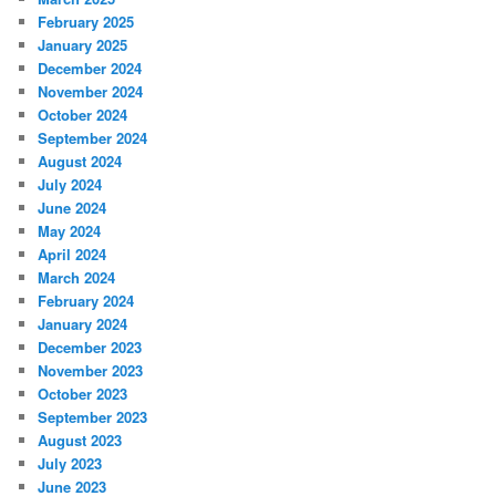
February 2025
January 2025
December 2024
November 2024
October 2024
September 2024
August 2024
July 2024
June 2024
May 2024
April 2024
March 2024
February 2024
January 2024
December 2023
November 2023
October 2023
September 2023
August 2023
July 2023
June 2023