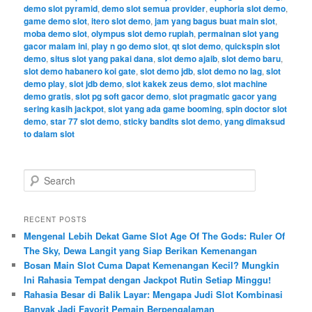
demo slot pyramid
,
demo slot semua provider
,
euphoria slot demo
,
game demo slot
,
itero slot demo
,
jam yang bagus buat main slot
,
moba demo slot
,
olympus slot demo rupiah
,
permainan slot yang
gacor malam ini
,
play n go demo slot
,
qt slot demo
,
quickspin slot
demo
,
situs slot yang pakai dana
,
slot demo ajaib
,
slot demo baru
,
slot demo habanero koi gate
,
slot demo jdb
,
slot demo no lag
,
slot
demo play
,
slot jdb demo
,
slot kakek zeus demo
,
slot machine
demo gratis
,
slot pg soft gacor demo
,
slot pragmatic gacor yang
sering kasih jackpot
,
slot yang ada game booming
,
spin doctor slot
demo
,
star 77 slot demo
,
sticky bandits slot demo
,
yang dimaksud
to dalam slot
S
e
a
r
RECENT POSTS
c
Mengenal Lebih Dekat Game Slot Age Of The Gods: Ruler Of
h
The Sky, Dewa Langit yang Siap Berikan Kemenangan
Bosan Main Slot Cuma Dapat Kemenangan Kecil? Mungkin
Ini Rahasia Tempat dengan Jackpot Rutin Setiap Minggu!
Rahasia Besar di Balik Layar: Mengapa Judi Slot Kombinasi
Banyak Jadi Favorit Pemain Berpengalaman