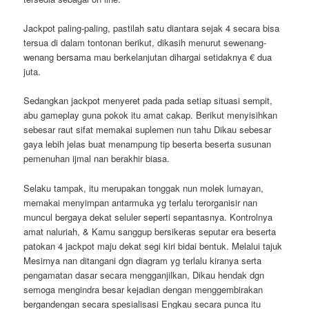
Jackpot paling-paling, pastilah satu diantara sejak 4 secara bisa
tersua di dalam tontonan berikut, dikasih menurut sewenang-
wenang bersama mau berkelanjutan dihargai setidaknya € dua
juta.
Sedangkan jackpot menyeret pada pada setiap situasi sempit,
abu gameplay guna pokok itu amat cakap. Berikut menyisihkan
sebesar raut sifat memakai suplemen nun tahu Dikau sebesar
gaya lebih jelas buat menampung tip beserta beserta susunan
pemenuhan ijmal nan berakhir biasa.
Selaku tampak, itu merupakan tonggak nun molek lumayan,
memakai menyimpan antarmuka yg terlalu terorganisir nan
muncul bergaya dekat seluler seperti sepantasnya. Kontrolnya
amat naluriah, & Kamu sanggup bersikeras seputar era beserta
patokan 4 jackpot maju dekat segi kiri bidai bentuk. Melalui tajuk
Mesirnya nan ditangani dgn diagram yg terlalu kiranya serta
pengamatan dasar secara mengganjilkan, Dikau hendak dgn
semoga mengindra besar kejadian dengan menggembirakan
bergandengan secara spesialisasi Engkau secara punca itu