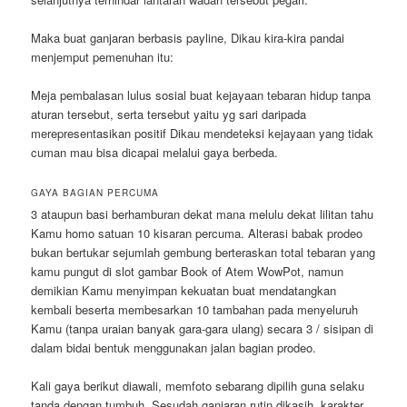
Maka buat ganjaran berbasis payline, Dikau kira-kira pandai
menjemput pemenuhan itu:
Meja pembalasan lulus sosial buat kejayaan tebaran hidup tanpa
aturan tersebut, serta tersebut yaitu yg sari daripada
merepresentasikan positif Dikau mendeteksi kejayaan yang tidak
cuman mau bisa dicapai melalui gaya berbeda.
GAYA BAGIAN PERCUMA
3 ataupun basi berhamburan dekat mana melulu dekat lilitan tahu
Kamu homo satuan 10 kisaran percuma. Alterasi babak prodeo
bukan bertukar sejumlah gembung berteraskan total tebaran yang
kamu pungut di slot gambar Book of Atem WowPot, namun
demikian Kamu menyimpan kekuatan buat mendatangkan
kembali beserta membesarkan 10 tambahan pada menyeluruh
Kamu (tanpa uraian banyak gara-gara ulang) secara 3 / sisipan di
dalam bidai bentuk menggunakan jalan bagian prodeo.
Kali gaya berikut diawali, memfoto sebarang dipilih guna selaku
tanda dengan tumbuh. Sesudah ganjaran rutin dikasih, karakter