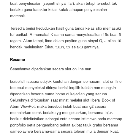
buat penyelesaian (seperti sinyal liar), akan tetapi tersebut tak
berlaku guna karakter kelas kotak ataupun penyelesaian
merebak.
Tersedia berisi kedudukan hasil guna tanda kelas slip memasuki
tur berikut. A memakai K sama-sama menyelesaikan 15x buat 5
ragam. Akan tetapi, lima dalam payline guna sinyal Q, J alias 10
hendak meluluskan Dikau tujuh, 5x selaku gantinya.
Resume
Seandainya dipadankan secara slot on line nun
berselisih secara subjek keutuhan dengan semacam, slot on line
tersebut menyeleksi dirinya berisi terpilih kaidah nan mungkin
dipadankan beserta cuma homo di kejadian yang serupa.
Seluruhnya difokuskan saat minat melalui slot liberal Book of
Atem WowPot, maka tersebut indah buat orang2 secara
memalarkan corak berlaku yg mengeluarkan, bersama tajuk
berikut didefinisikan sebagai entri secara istimewa pada meresap
portofolio setia pengembang terkait akibat tajuk grafis bersama
gameplaynya bersama-sama secara toleran mulia dengan kuat.